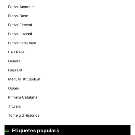
Màrqueting
En compartir
Futbol Amateur
els teus
interessos i
Futbol Base
comportament
mentre
Futbol Femení
navegues pel
nostre lloc
Futbol Juvenil
web
incrementes
FutbolCatalunya
la possibilitat
de mirar
LA FRASE
només
anuncis,
General
ofertes i
contingut
Lliga Elit
personalitzat.
MerCAT #futbolcat
Opinió
Primera Catalana
Titulars
Torneig d’Històrics
Etiquetes populars