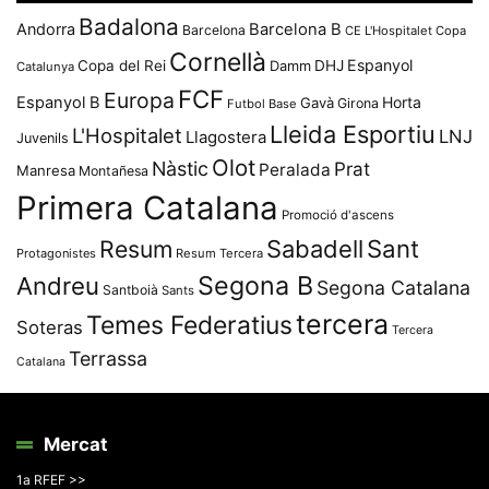
Badalona
Andorra
Barcelona B
Barcelona
CE L'Hospitalet
Copa
Cornellà
Espanyol
Copa del Rei
Damm
DHJ
Catalunya
FCF
Europa
Espanyol B
Horta
Gavà
Girona
Futbol Base
Lleida Esportiu
L'Hospitalet
LNJ
Llagostera
Juvenils
Olot
Nàstic
Prat
Peralada
Manresa
Montañesa
Primera Catalana
Promoció d'ascens
Resum
Sabadell
Sant
Protagonistes
Resum Tercera
Segona B
Andreu
Segona Catalana
Santboià
Sants
tercera
Temes Federatius
Soteras
Tercera
Terrassa
Catalana
Mercat
1a RFEF >>