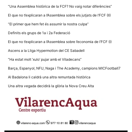
“Una Assemblea històrica de la FCF? No vaig notar diferències”
El que no t’explicaran a l’Assemblea sobre els jutjats de l’FCF (II)
“El primer que hem fet és assumir la nostra culpa”
Definits els grups de 1a i 2a Federació
Necessàries
Aquestes
El que no t’explicaran a l’Assemblea sobre l’economia de l’FCF (I)
cookies no
són
Ascens a la Lliga Hypermotion del CE Sabadell
opcionals,
són
“Ha estat molt ‘xulo’ pujar amb el Viladecans”
necessàries
per al
Barça, Espanyol, NFU, Naga i The Academy, campions MICFootball7
funcionament
tècnic de la
Al Badalona li caldrà una altra remuntada històrica
web.
Una altra vegada decidirà la glòria la Nova Creu Alta
Estadístiques
Recopilem
dades
estadístiques
de manera
anònima d'ús
del lloc web
per a millorar