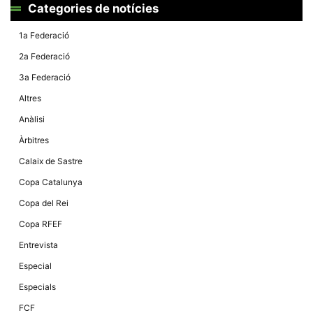
la funcionalitat
Categories de notícies
i la seva
estructura.
1a Federació
2a Federació
Experiència
3a Federació
d'usuari
Alguns
Altres
components
tècnics del
Anàlisi
nostre lloc web
emmagatzemen
Àrbitres
dades en el seu
dispositiu que
Calaix de Sastre
permeten que el
lloc funcioni tan
Copa Catalunya
bé com sigui
possible. Si
Copa del Rei
rebutja
aquestes
Copa RFEF
cookies
algunes
Entrevista
funcionalitats
desapareixeran
Especial
del lloc web.
Especials
FCF