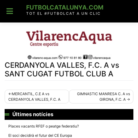
Skip
FUTBOLCATALUNYA.COM
to
content
TOT EL #FUTBOLCAT A UN CLIC
CERDANYOLA VALLES, F.C. A vs
SANT CUGAT FUTBOL CLUB A
Navegació
MERCANTIL, C.E A vs
GIMNASTIC MANRESA C. A vs
CERDANYOLA VALLES, F.C. A
GIRONA, F.C. A
d'entrades
Últimes notícies
Places vacants RFEF o peatge federatiu?
El soci decidirà el futur del CE Europa