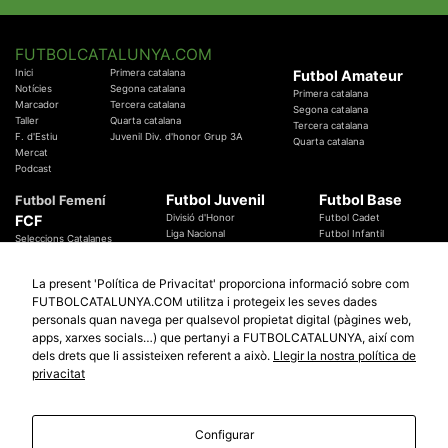
FUTBOLCATALUNYA.COM
Inici
Primera catalana
Futbol Amateur
Notícies
Segona catalana
Primera catalana
Marcador
Tercera catalana
Segona catalana
Taller
Quarta catalana
Tercera catalana
F. d'Estiu
Juvenil Div. d'honor Grup 3A
Quarta catalana
Mercat
Podcast
Futbol Juvenil
Futbol Base
Futbol Femení
FCF
Divisió d'Honor
Futbol Cadet
Liga Nacional
Futbol Infantil
Seleccions Catalanes
Territorials
Futbol Aleví
Entrenadors
Futbol Prebenjamí
Àrbitres
La present 'Política de Privacitat' proporciona informació sobre com
Temes Federatius
FUTBOLCATALUNYA.COM utilitza i protegeix les seves dades
Futbol Catalunya
Especials
personals quan navega per qualsevol propietat digital (pàgines web,
Promocions
Copa Catalunya Absoluta 2019
apps, xarxes socials…) que pertanyi a FUTBOLCATALUNYA, així com
Sortejos
Copa del Rei 2019 - 2020
dels drets que li assisteixen referent a això.
Llegir la nostra política de
Participació
Copa RFEF 2019 - 2020
privacitat
Copa Catalunya Amateur 2019
Configurar