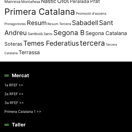
Olot
Nàstic
Prat
Peralada
Manresa
Montañesa
Primera Catalana
Promoció d'ascens
Resum
Sabadell
Sant
Protagonistes
Resum Tercera
Segona B
Andreu
Segona Catalana
Santboià
Sants
tercera
Temes Federatius
Soteras
Tercera
Terrassa
Catalana
Mercat
1a RFEF >>
2a RFEF >>
3a RFEF >>
Primera Catalana 1 >>
Taller