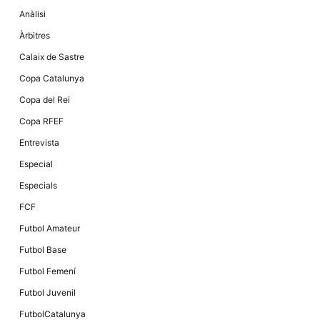
la funcionalitat
Anàlisi
i la seva
estructura.
Àrbitres
Calaix de Sastre
Experiència
Copa Catalunya
d'usuari
Alguns
Copa del Rei
components
tècnics del
Copa RFEF
nostre lloc web
emmagatzemen
Entrevista
dades en el seu
dispositiu que
Especial
permeten que el
lloc funcioni tan
Especials
bé com sigui
possible. Si
FCF
rebutja
aquestes
Futbol Amateur
cookies
algunes
Futbol Base
funcionalitats
desapareixeran
Futbol Femení
del lloc web.
Futbol Juvenil
FutbolCatalunya