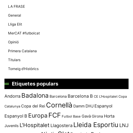
Màrqueting
En compartir
LA FRASE
els teus
interessos i
General
comportament
mentre
Lliga Elit
navegues pel
nostre lloc
MerCAT #futbolcat
web
incrementes
Opinió
la possibilitat
de mirar
Primera Catalana
només
anuncis,
Titulars
ofertes i
contingut
Torneig d’Històrics
personalitzat.
Etiquetes populars
Badalona
Andorra
Barcelona B
Barcelona
CE L'Hospitalet
Copa
Cornellà
Espanyol
Copa del Rei
Damm
DHJ
Catalunya
FCF
Europa
Espanyol B
Horta
Gavà
Girona
Futbol Base
Lleida Esportiu
L'Hospitalet
LNJ
Llagostera
Juvenils