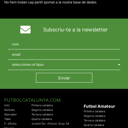
No hem trobat cap partit ajornat a la nostra base de dades.
Subscriu-te a la newsletter
FUTBOLCATALUNYA.COM
Inici
Primera catalana
Futbol Amateur
Notícies
Segona catalana
Primera catalana
Marcador
Tercera catalana
Segona catalana
Taller
Quarta catalana
Tercera catalana
F. d'Estiu
Juvenil Div. d'honor Grup 3A
Quarta catalana