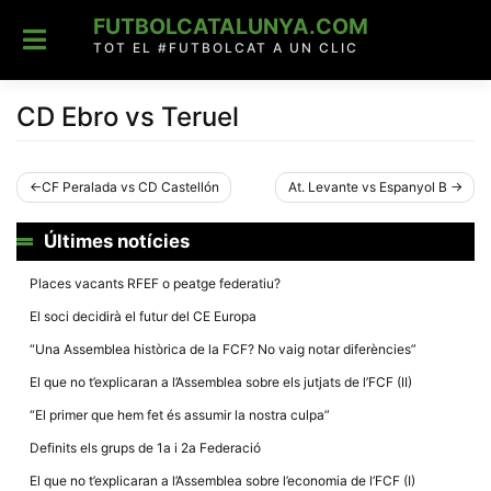
Skip
FUTBOLCATALUNYA.COM
to
content
TOT EL #FUTBOLCAT A UN CLIC
CD Ebro vs Teruel
Navegació
CF Peralada vs CD Castellón
At. Levante vs Espanyol B
d'entrades
Últimes notícies
Places vacants RFEF o peatge federatiu?
El soci decidirà el futur del CE Europa
“Una Assemblea històrica de la FCF? No vaig notar diferències”
El que no t’explicaran a l’Assemblea sobre els jutjats de l’FCF (II)
“El primer que hem fet és assumir la nostra culpa”
Definits els grups de 1a i 2a Federació
El que no t’explicaran a l’Assemblea sobre l’economia de l’FCF (I)