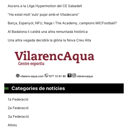
Ascens a la Lliga Hypermotion del CE Sabadell
“Ha estat molt ‘xulo’ pujar amb el Viladecans”
Barça, Espanyol, NFU, Naga i The Academy, campions MICFootball7
Al Badalona li caldrà una altra remuntada històrica
Necessàries
Aquestes
Una altra vegada decidirà la glòria la Nova Creu Alta
cookies no
són
opcionals,
són
necessàries
per al
funcionament
tècnic de la
web.
Categories de notícies
Estadístiques
1a Federació
Recopilem
dades
2a Federació
estadístiques
de manera
3a Federació
anònima d'ús
del lloc web
Altres
per a millorar