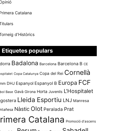
Opinió
Primera Catalana
Titulars
Torneig d’Històrics
Etiquetes populars
Badalona
dorra
Barcelona B
Barcelona
CE
Cornellà
Copa del Rei
ospitalet
Copa Catalunya
FCF
Europa
Espanyol
Espanyol B
mm
DHJ
L'Hospitalet
Horta
Gavà
Girona
Juvenils
bol Base
Lleida Esportiu
LNJ
agostera
Manresa
Olot
Nàstic
Prat
Peralada
ntañesa
rimera Catalana
Promoció d'ascens
Resum
Sabadell