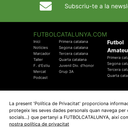
Subscriu-te a la newsl
FUTBOLCATALUNYA.COM
Futbol
Inici
Primera catalana
Notícies
Segona catalana
Amateu
Marcador
Tercera catalana
Primera cat
Taller
Quarta catalana
Segona cat
F. d'Estiu
Juvenil Div. d'honor
Tercera cat
Mercat
Grup 3A
Quarta cata
Podcast
La present 'Política de Privacitat' proporciona info
protegeix les seves dades personals quan navega per q
socials…) que pertanyi a FUTBOLCATALUNYA, així com de
© 2010 - 2026
FutbolCatalunya.com
nostra política de privacitat