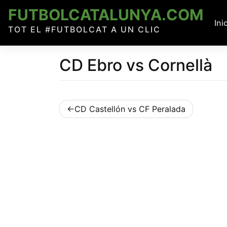
Skip
FUTBOLCATALUNYA.COM
to
Ini
TOT EL #FUTBOLCAT A UN CLIC
content
CD Ebro vs Cornellà
Navegació
CD Castellón vs CF Peralada
d'entrades