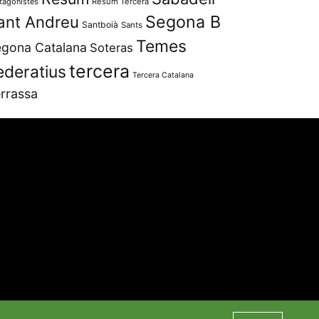
tagonistes
Resum Tercera
Segona B
ant Andreu
Santboià
Sants
Temes
gona Catalana
Soteras
tercera
ederatius
Tercera Catalana
rrassa