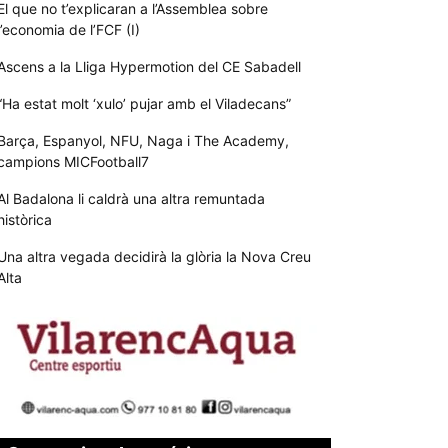
El que no t’explicaran a l’Assemblea sobre
l’economia de l’FCF (I)
Ascens a la Lliga Hypermotion del CE Sabadell
“Ha estat molt ‘xulo’ pujar amb el Viladecans”
Barça, Espanyol, NFU, Naga i The Academy,
campions MICFootball7
Al Badalona li caldrà una altra remuntada
històrica
Una altra vegada decidirà la glòria la Nova Creu
Alta