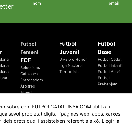
etter
Futbol
Futbol
Futbol
r
Juvenil
Base
Femení
FCF
alana
Divisió d'Honor
Futbol Cadet
alana
Liga Nacional
Futbol Infantil
Seleccions
alana
Territorials
Futbol Aleví
Catalanes
lana
Futbol
Entrenadors
Prebenjamí
Àrbitres
Temes
Federatius
rmació sobre com FUTBOLCATALUNYA.COM utilitza i
ualsevol propietat digital (pàgines web, apps, xarxes
ls drets que li assisteixen referent a això.
Llegir la
Avis Legal
Política de Privacitat
Política de Cookies