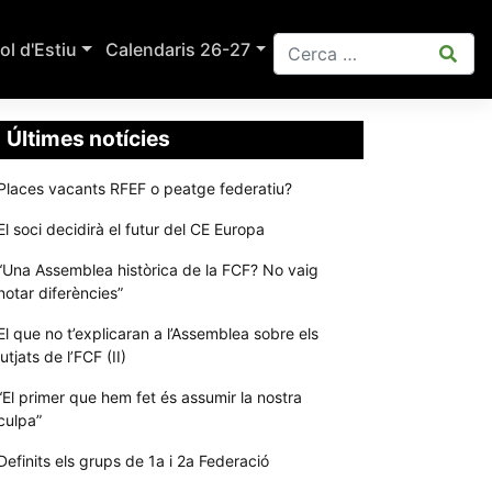
ol d'Estiu
Calendaris 26-27
Últimes notícies
Places vacants RFEF o peatge federatiu?
El soci decidirà el futur del CE Europa
“Una Assemblea històrica de la FCF? No vaig
notar diferències”
El que no t’explicaran a l’Assemblea sobre els
jutjats de l’FCF (II)
“El primer que hem fet és assumir la nostra
culpa”
Definits els grups de 1a i 2a Federació