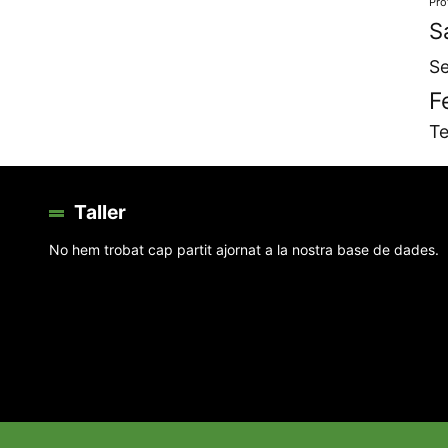
Pro
S
Se
F
Te
Taller
No hem trobat cap partit ajornat a la nostra base de dades.