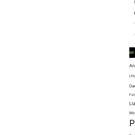
mentre
navegues pel
nostre lloc
web
incrementes la
possibilitat de
mirar només
anuncis,
ofertes i
contingut
personalitzat.
An
L'H
Da
Fut
Ll
Mo
P