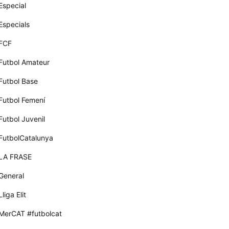
Especial
Especials
FCF
Futbol Amateur
Futbol Base
Futbol Femení
Futbol Juvenil
FutbolCatalunya
LA FRASE
General
Lliga Elit
MerCAT #futbolcat