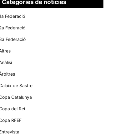
Categories de notícies
1a Federació
2a Federació
3a Federació
Altres
Anàlisi
Àrbitres
Calaix de Sastre
Copa Catalunya
Copa del Rei
Copa RFEF
Entrevista