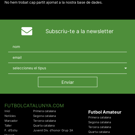
No hem trobat cap partit ajornat a la nostra base de dades.
Subscriu-te a la newsletter
FUTBOLCATALUNYA.COM
Inici
Primera catalana
Futbol Amateur
Notícies
Segona catalana
Primera catalana
Marcador
Tercera catalana
Segona catalana
Taller
Quarta catalana
Tercera catalana
F. d'Estiu
Juvenil Div. d'honor Grup 3A
Quarta catalana