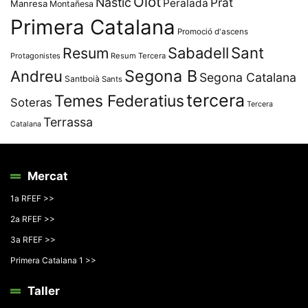
Olot
Nàstic
Prat
Peralada
Manresa
Montañesa
Primera Catalana
Promoció d'ascens
Resum
Sabadell
Sant
Protagonistes
Resum Tercera
Segona B
Andreu
Segona Catalana
Santboià
Sants
tercera
Temes Federatius
Soteras
Tercera
Terrassa
Catalana
Mercat
1a RFEF >>
2a RFEF >>
3a RFEF >>
Primera Catalana 1 >>
Taller