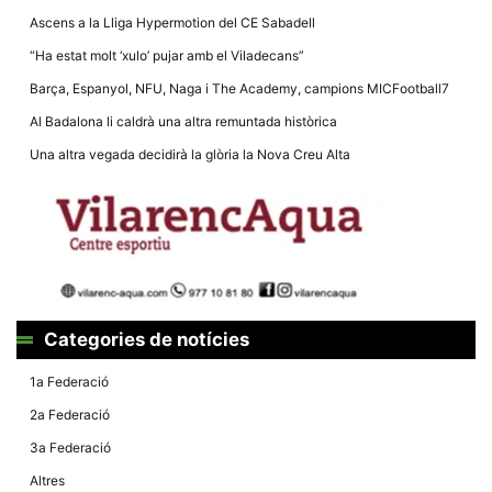
Ascens a la Lliga Hypermotion del CE Sabadell
“Ha estat molt ‘xulo’ pujar amb el Viladecans”
Barça, Espanyol, NFU, Naga i The Academy, campions MICFootball7
Al Badalona li caldrà una altra remuntada històrica
Necessàries
Aquestes
Una altra vegada decidirà la glòria la Nova Creu Alta
cookies no
són
opcionals,
són
necessàries
per al
funcionament
tècnic de la
web.
Categories de notícies
Estadístiques
1a Federació
Recopilem
dades
2a Federació
estadístiques
de manera
3a Federació
anònima d'ús
del lloc web
Altres
per a millorar