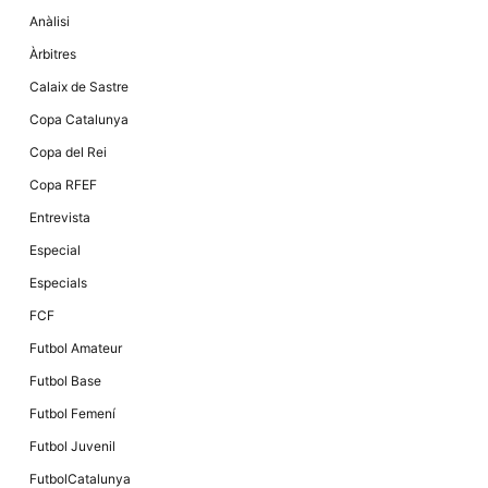
la funcionalitat
Anàlisi
i la seva
estructura.
Àrbitres
Calaix de Sastre
Experiència
Copa Catalunya
d'usuari
Alguns
Copa del Rei
components
tècnics del
Copa RFEF
nostre lloc web
emmagatzemen
Entrevista
dades en el seu
dispositiu que
Especial
permeten que el
lloc funcioni tan
Especials
bé com sigui
possible. Si
FCF
rebutja
aquestes
Futbol Amateur
cookies
algunes
Futbol Base
funcionalitats
desapareixeran
Futbol Femení
del lloc web.
Futbol Juvenil
FutbolCatalunya