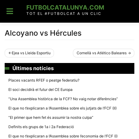
Skip
FUTBOLCATALUNYA.COM
to
content
TOT EL #FUTBOLCAT A UN CLIC
Alcoyano vs Hércules
Navegació
Ejea vs Lleida Esportiu
Cornellà vs Atlético Baleares
d'entrades
Últimes notícies
Places vacants RFEF o peatge federatiu?
El soci decidirà el futur del CE Europa
“Una Assemblea històrica de la FCF? No vaig notar diferències”
El que no t’explicaran a l’Assemblea sobre els jutjats de l’FCF (II)
“El primer que hem fet és assumir la nostra culpa”
Definits els grups de 1a i 2a Federació
El que no t’explicaran a l’Assemblea sobre l’economia de l’FCF (I)