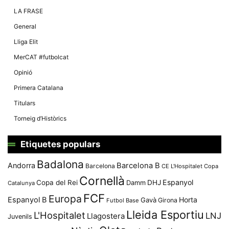
Màrqueting
En compartir
LA FRASE
els teus
interessos i
General
comportament
mentre
Lliga Elit
navegues pel
nostre lloc
MerCAT #futbolcat
web
incrementes
Opinió
la possibilitat
de mirar
Primera Catalana
només
anuncis,
Titulars
ofertes i
contingut
Torneig d’Històrics
personalitzat.
Etiquetes populars
Badalona
Andorra
Barcelona B
Barcelona
CE L'Hospitalet
Copa
Cornellà
Espanyol
Copa del Rei
Damm
DHJ
Catalunya
FCF
Europa
Espanyol B
Horta
Gavà
Girona
Futbol Base
Lleida Esportiu
L'Hospitalet
LNJ
Llagostera
Juvenils