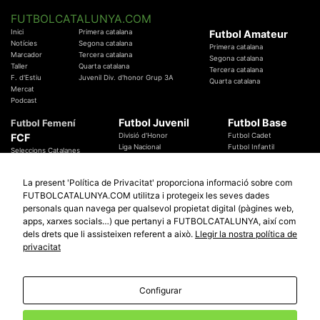
FUTBOLCATALUNYA.COM
Inici
Primera catalana
Futbol Amateur
Notícies
Segona catalana
Primera catalana
Marcador
Tercera catalana
Segona catalana
Taller
Quarta catalana
Tercera catalana
F. d'Estiu
Juvenil Div. d'honor Grup 3A
Quarta catalana
Mercat
Podcast
Futbol Juvenil
Futbol Base
Futbol Femení
FCF
Divisió d'Honor
Futbol Cadet
Liga Nacional
Futbol Infantil
Seleccions Catalanes
Territorials
Futbol Aleví
Entrenadors
Futbol Prebenjamí
Àrbitres
La present 'Política de Privacitat' proporciona informació sobre com
Temes Federatius
FUTBOLCATALUNYA.COM utilitza i protegeix les seves dades
Futbol Catalunya
Especials
personals quan navega per qualsevol propietat digital (pàgines web,
Promocions
Copa Catalunya Absoluta 2019
apps, xarxes socials…) que pertanyi a FUTBOLCATALUNYA, així com
Sortejos
Copa del Rei 2019 - 2020
dels drets que li assisteixen referent a això.
Llegir la nostra política de
Participació
Copa RFEF 2019 - 2020
privacitat
Copa Catalunya Amateur 2019
Configurar
© 2010 - 2026
FutbolCatalunya.com
Avis Legal
Política de Privacitat
Política de Cookies