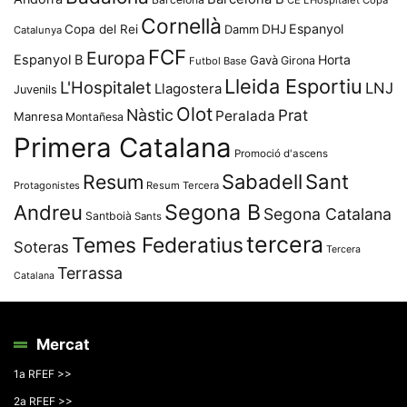
CE L'Hospitalet
Copa
Cornellà
Espanyol
Copa del Rei
Damm
DHJ
Catalunya
FCF
Europa
Espanyol B
Horta
Gavà
Girona
Futbol Base
Lleida Esportiu
L'Hospitalet
LNJ
Llagostera
Juvenils
Olot
Nàstic
Prat
Peralada
Manresa
Montañesa
Primera Catalana
Promoció d'ascens
Resum
Sabadell
Sant
Protagonistes
Resum Tercera
Segona B
Andreu
Segona Catalana
Santboià
Sants
tercera
Temes Federatius
Soteras
Tercera
Terrassa
Catalana
Mercat
1a RFEF >>
2a RFEF >>