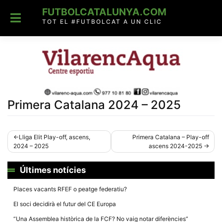
Skip
FUTBOLCATALUNYA.COM
to
content
TOT EL #FUTBOLCAT A UN CLIC
Primera Catalana 2024 – 2025
Navegació
Lliga Elit Play-off, ascens,
Primera Catalana – Play-off
2024 – 2025
ascens 2024-2025
d'entrades
Últimes notícies
Places vacants RFEF o peatge federatiu?
El soci decidirà el futur del CE Europa
“Una Assemblea històrica de la FCF? No vaig notar diferències”