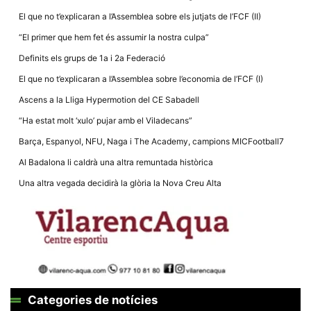
El que no t’explicaran a l’Assemblea sobre els jutjats de l’FCF (II)
“El primer que hem fet és assumir la nostra culpa”
Definits els grups de 1a i 2a Federació
El que no t’explicaran a l’Assemblea sobre l’economia de l’FCF (I)
Necessàries
Aquestes
Ascens a la Lliga Hypermotion del CE Sabadell
cookies no
són
“Ha estat molt ‘xulo’ pujar amb el Viladecans”
opcionals,
són
Barça, Espanyol, NFU, Naga i The Academy, campions MICFootball7
necessàries
per al
Al Badalona li caldrà una altra remuntada històrica
funcionament
tècnic de la
Una altra vegada decidirà la glòria la Nova Creu Alta
web.
Estadístiques
Recopilem
dades
estadístiques
de manera
anònima d'ús
del lloc web
Categories de notícies
per a millorar