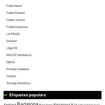
Màrqueting
En compartir
Futbol Base
els teus
interessos i
Futbol Femení
comportament
mentre
Futbol Juvenil
navegues pel
nostre lloc
FutbolCatalunya
web
incrementes
LA FRASE
la possibilitat
de mirar
General
només
anuncis,
Lliga Elit
ofertes i
contingut
MerCAT #futbolcat
personalitzat.
Opinió
Primera Catalana
Titulars
Torneig d’Històrics
Etiquetes populars
Badalona
Andorra
Barcelona B
Barcelona