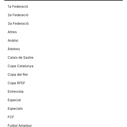
la funcionalitat
i la seva
1a Federació
estructura.
2a Federació
3a Federació
Experiència
Altres
d'usuari
Alguns
Anàlisi
components
tècnics del
Àrbitres
nostre lloc web
emmagatzemen
Calaix de Sastre
dades en el seu
dispositiu que
Copa Catalunya
permeten que el
lloc funcioni tan
Copa del Rei
bé com sigui
possible. Si
Copa RFEF
rebutja
aquestes
Entrevista
cookies
algunes
Especial
funcionalitats
desapareixeran
Especials
del lloc web.
FCF
Futbol Amateur