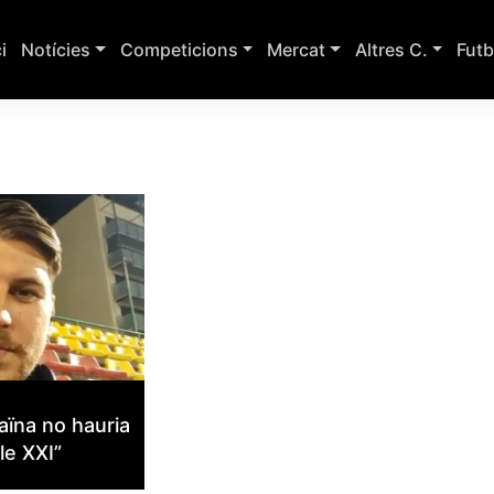
ci
Notícies
Competicions
Mercat
Altres C.
Futb
aïna no hauria
le XXI”