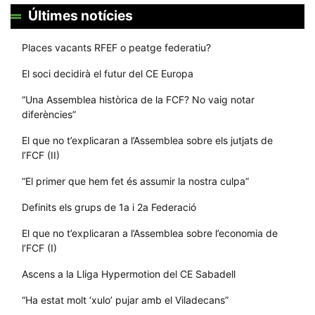
Últimes notícies
Places vacants RFEF o peatge federatiu?
El soci decidirà el futur del CE Europa
“Una Assemblea històrica de la FCF? No vaig notar
diferències”
El que no t’explicaran a l’Assemblea sobre els jutjats de
l’FCF (II)
“El primer que hem fet és assumir la nostra culpa”
Definits els grups de 1a i 2a Federació
El que no t’explicaran a l’Assemblea sobre l’economia de
l’FCF (I)
Ascens a la Lliga Hypermotion del CE Sabadell
“Ha estat molt ‘xulo’ pujar amb el Viladecans”