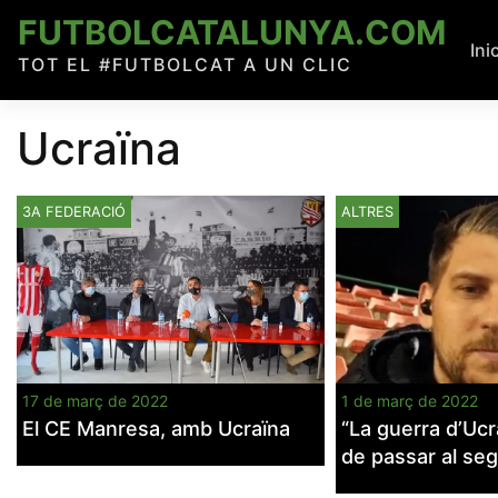
Skip
FUTBOLCATALUNYA.COM
to
Ini
TOT EL #FUTBOLCAT A UN CLIC
content
Ucraïna
3A FEDERACIÓ
ALTRES
17 de març de 2022
1 de març de 2022
El CE Manresa, amb Ucraïna
“La guerra d’Ucr
de passar al seg