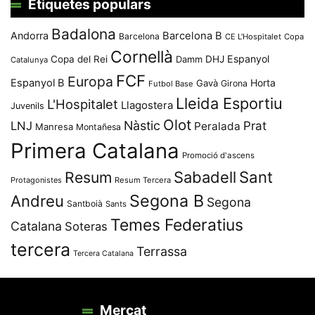
Etiquetes populars
Badalona
Andorra
Barcelona B
Barcelona
CE L'Hospitalet
Copa
Cornellà
Espanyol
Copa del Rei
Damm
DHJ
Catalunya
FCF
Europa
Espanyol B
Horta
Gavà
Girona
Futbol Base
Lleida Esportiu
L'Hospitalet
Llagostera
Juvenils
Olot
Nàstic
Prat
LNJ
Peralada
Manresa
Montañesa
Primera Catalana
Promoció d'ascens
Resum
Sabadell
Sant
Protagonistes
Resum Tercera
Segona B
Andreu
Segona
Santboià
Sants
Temes Federatius
Catalana
Soteras
tercera
Terrassa
Tercera Catalana
Mercat