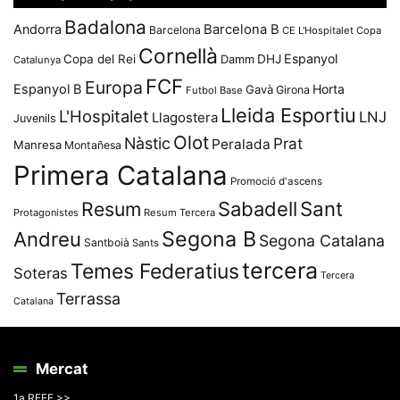
Badalona
Andorra
Barcelona B
Barcelona
CE L'Hospitalet
Copa
Cornellà
Espanyol
Copa del Rei
Damm
DHJ
Catalunya
FCF
Europa
Espanyol B
Horta
Gavà
Girona
Futbol Base
Lleida Esportiu
L'Hospitalet
LNJ
Llagostera
Juvenils
Olot
Nàstic
Prat
Peralada
Manresa
Montañesa
Primera Catalana
Promoció d'ascens
Resum
Sabadell
Sant
Protagonistes
Resum Tercera
Segona B
Andreu
Segona Catalana
Santboià
Sants
tercera
Temes Federatius
Soteras
Tercera
Terrassa
Catalana
Mercat
1a RFEF >>