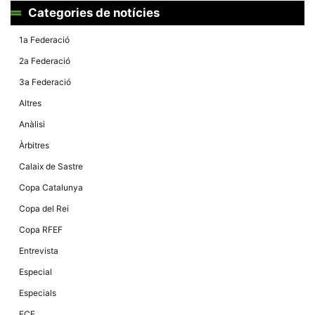
Màrqueting
Categories de notícies
En compartir
els teus
interessos i
1a Federació
comportament
mentre
2a Federació
navegues pel
nostre lloc
3a Federació
web
incrementes
Altres
la possibilitat
de mirar
Anàlisi
només
anuncis,
Àrbitres
ofertes i
contingut
Calaix de Sastre
personalitzat.
Copa Catalunya
Copa del Rei
Copa RFEF
Entrevista
Especial
Especials
FCF