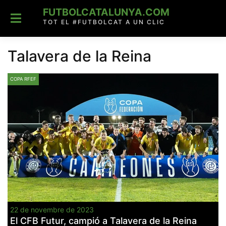
Skip
FUTBOLCATALUNYA.COM
to
content
TOT EL #FUTBOLCAT A UN CLIC
Talavera de la Reina
COPA RFEF
22 de novembre de 2023
El CFB Futur, campió a Talavera de la Reina