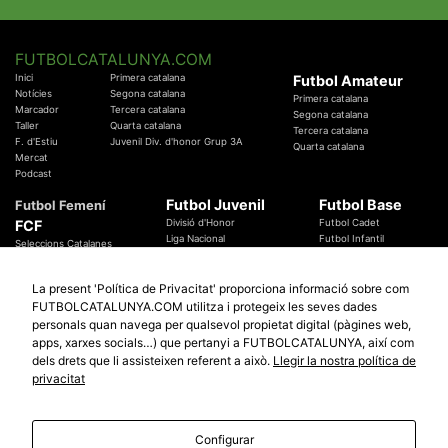
FUTBOLCATALUNYA.COM
Inici
Primera catalana
Futbol Amateur
Notícies
Segona catalana
Primera catalana
Marcador
Tercera catalana
Segona catalana
Taller
Quarta catalana
Tercera catalana
F. d'Estiu
Juvenil Div. d'honor Grup 3A
Quarta catalana
Mercat
Podcast
Futbol Juvenil
Futbol Base
Futbol Femení
FCF
Divisió d'Honor
Futbol Cadet
Liga Nacional
Futbol Infantil
Seleccions Catalanes
Territorials
Futbol Aleví
Entrenadors
Futbol Prebenjamí
Àrbitres
La present 'Política de Privacitat' proporciona informació sobre com
Temes Federatius
FUTBOLCATALUNYA.COM utilitza i protegeix les seves dades
Futbol Catalunya
Especials
personals quan navega per qualsevol propietat digital (pàgines web,
Promocions
apps, xarxes socials…) que pertanyi a FUTBOLCATALUNYA, així com
Copa Catalunya Absoluta 2019
Sortejos
Copa del Rei 2019 - 2020
dels drets que li assisteixen referent a això.
Llegir la nostra política de
Participació
Copa RFEF 2019 - 2020
privacitat
Copa Catalunya Amateur 2019
Configurar