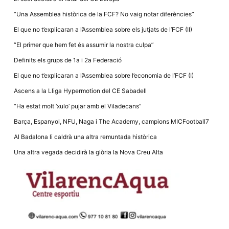
la funcionalitat
i la seva
“Una Assemblea històrica de la FCF? No vaig notar diferències”
estructura.
El que no t’explicaran a l’Assemblea sobre els jutjats de l’FCF (II)
“El primer que hem fet és assumir la nostra culpa”
Experiència
d'usuari
Definits els grups de 1a i 2a Federació
Alguns
components
El que no t’explicaran a l’Assemblea sobre l’economia de l’FCF (I)
tècnics del
nostre lloc web
Ascens a la Lliga Hypermotion del CE Sabadell
emmagatzemen
dades en el seu
“Ha estat molt ‘xulo’ pujar amb el Viladecans”
dispositiu que
permeten que el
Barça, Espanyol, NFU, Naga i The Academy, campions MICFootball7
lloc funcioni tan
bé com sigui
Al Badalona li caldrà una altra remuntada històrica
possible. Si
rebutja
Una altra vegada decidirà la glòria la Nova Creu Alta
aquestes
cookies
algunes
funcionalitats
desapareixeran
del lloc web.