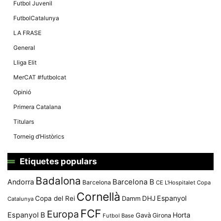
Futbol Juvenil
FutbolCatalunya
LA FRASE
General
Lliga Elit
MerCAT #futbolcat
Opinió
Primera Catalana
Titulars
Torneig d’Històrics
Etiquetes populars
Badalona
Andorra
Barcelona B
Barcelona
CE L'Hospitalet
Copa
Cornellà
Espanyol
Copa del Rei
Damm
DHJ
Catalunya
FCF
Europa
Espanyol B
Horta
Gavà
Girona
Futbol Base