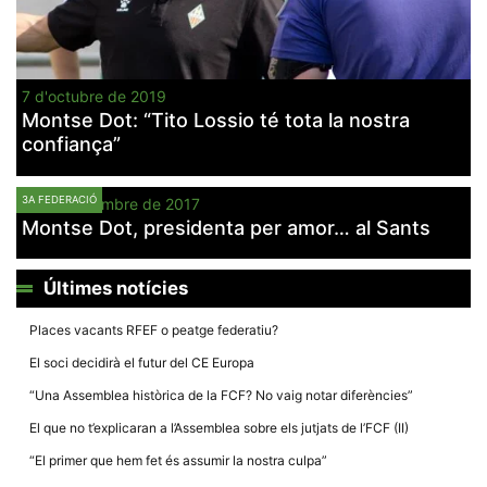
Màrqueting
En compartir
els teus
interessos i
comportament
mentre
7 d'octubre de 2019
navegues pel
nostre lloc
Montse Dot: “Tito Lossio té tota la nostra
web
confiança”
incrementes
la possibilitat
de mirar
només
3A FEDERACIÓ
31 de desembre de 2017
anuncis,
Montse Dot, presidenta per amor… al Sants
ofertes i
contingut
personalitzat.
Últimes notícies
Places vacants RFEF o peatge federatiu?
El soci decidirà el futur del CE Europa
“Una Assemblea històrica de la FCF? No vaig notar diferències”
El que no t’explicaran a l’Assemblea sobre els jutjats de l’FCF (II)
“El primer que hem fet és assumir la nostra culpa”