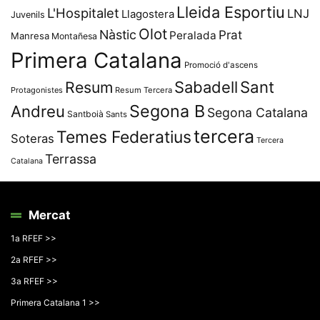
Lleida Esportiu
L'Hospitalet
LNJ
Llagostera
Juvenils
Olot
Nàstic
Prat
Peralada
Manresa
Montañesa
Primera Catalana
Promoció d'ascens
Resum
Sabadell
Sant
Protagonistes
Resum Tercera
Segona B
Andreu
Segona Catalana
Santboià
Sants
tercera
Temes Federatius
Soteras
Tercera
Terrassa
Catalana
Mercat
1a RFEF >>
2a RFEF >>
3a RFEF >>
Primera Catalana 1 >>