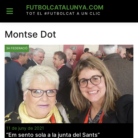
Skip
FUTBOLCATALUNYA.COM
to
content
TOT EL #FUTBOLCAT A UN CLIC
Montse Dot
3A FEDERACIÓ
11 de juny de 2021
“Em sento sola a la junta del Sants”