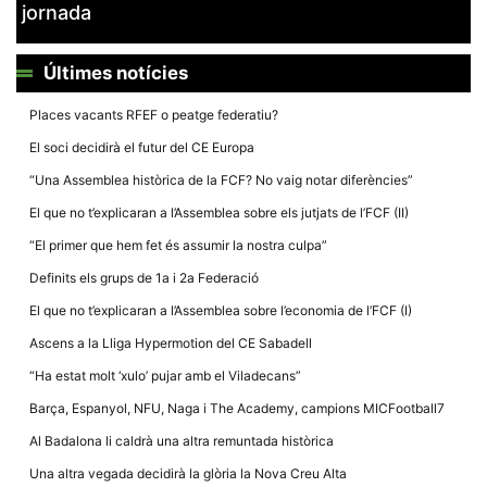
jornada
Últimes notícies
Places vacants RFEF o peatge federatiu?
Necessàries
El soci decidirà el futur del CE Europa
Aquestes
cookies no
“Una Assemblea històrica de la FCF? No vaig notar diferències”
són
opcionals,
El que no t’explicaran a l’Assemblea sobre els jutjats de l’FCF (II)
són
necessàries
“El primer que hem fet és assumir la nostra culpa”
per al
funcionament
Definits els grups de 1a i 2a Federació
tècnic de la
web.
El que no t’explicaran a l’Assemblea sobre l’economia de l’FCF (I)
Ascens a la Lliga Hypermotion del CE Sabadell
Estadístiques
“Ha estat molt ‘xulo’ pujar amb el Viladecans”
Recopilem
dades
Barça, Espanyol, NFU, Naga i The Academy, campions MICFootball7
estadístiques
de manera
Al Badalona li caldrà una altra remuntada històrica
anònima d'ús
del lloc web
Una altra vegada decidirà la glòria la Nova Creu Alta
per a millorar