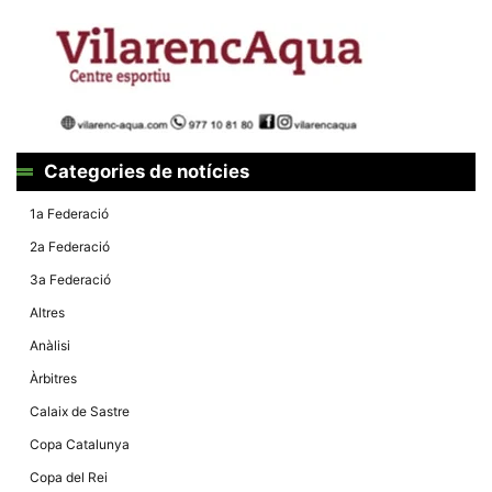
la funcionalitat
i la seva
estructura.
Experiència
d'usuari
Alguns
components
Categories de notícies
tècnics del
nostre lloc web
emmagatzemen
1a Federació
dades en el seu
dispositiu que
2a Federació
permeten que el
lloc funcioni tan
3a Federació
bé com sigui
possible. Si
Altres
rebutja
aquestes
Anàlisi
cookies
algunes
Àrbitres
funcionalitats
desapareixeran
Calaix de Sastre
del lloc web.
Copa Catalunya
Copa del Rei