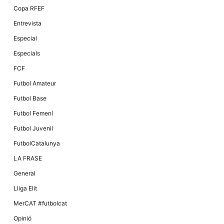
Màrqueting
Copa RFEF
En compartir
els teus
Entrevista
interessos i
comportament
Especial
mentre
navegues pel
Especials
nostre lloc
web
FCF
incrementes
la possibilitat
Futbol Amateur
de mirar
només
Futbol Base
anuncis,
ofertes i
Futbol Femení
contingut
personalitzat.
Futbol Juvenil
FutbolCatalunya
LA FRASE
General
Lliga Elit
MerCAT #futbolcat
Opinió