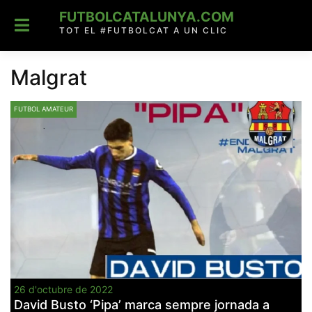
Skip
FUTBOLCATALUNYA.COM
to
content
TOT EL #FUTBOLCAT A UN CLIC
Malgrat
FUTBOL AMATEUR
26 d'octubre de 2022
David Busto ‘Pipa’ marca sempre jornada a