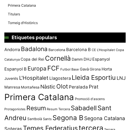
Primera Catalana
Titulars
Torneig d’Històrics
Etiquetes populars
Badalona
Andorra
Barcelona B
Barcelona
CE L'Hospitalet
Copa
Cornellà
Espanyol
Copa del Rei
Damm
DHJ
Catalunya
FCF
Europa
Espanyol B
Horta
Gavà
Girona
Futbol Base
Lleida Esportiu
L'Hospitalet
LNJ
Llagostera
Juvenils
Olot
Nàstic
Prat
Peralada
Manresa
Montañesa
Primera Catalana
Promoció d'ascens
Resum
Sabadell
Sant
Protagonistes
Resum Tercera
Segona B
Andreu
Segona Catalana
Santboià
Sants
tercera
Temes Federatius
Soteras
Tercera