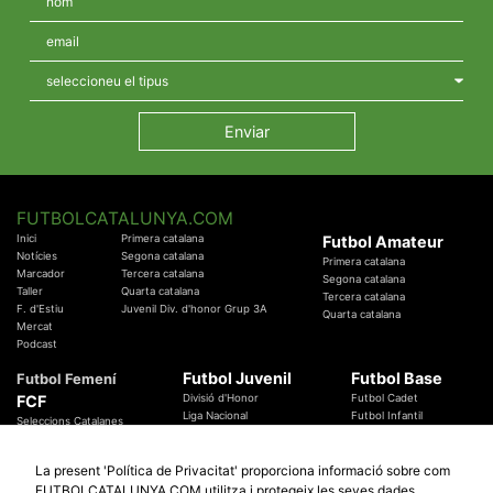
FUTBOLCATALUNYA.COM
Inici
Primera catalana
Futbol Amateur
Notícies
Segona catalana
Primera catalana
Marcador
Tercera catalana
Segona catalana
Taller
Quarta catalana
Tercera catalana
F. d'Estiu
Juvenil Div. d'honor Grup 3A
Quarta catalana
Mercat
Podcast
Futbol Juvenil
Futbol Base
Futbol Femení
FCF
Divisió d'Honor
Futbol Cadet
Liga Nacional
Futbol Infantil
Seleccions Catalanes
Territorials
Futbol Aleví
Entrenadors
Futbol Prebenjamí
Àrbitres
La present 'Política de Privacitat' proporciona informació sobre com
Temes Federatius
FUTBOLCATALUNYA.COM utilitza i protegeix les seves dades