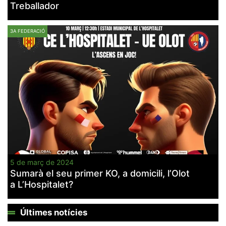
Treballador
3A FEDERACIÓ
Necessàries
Aquestes
cookies no
són
opcionals,
són
necessàries
per al
funcionament
tècnic de la
web.
5 de març de 2024
Estadístiques
Sumarà el seu primer KO, a domicili, l’Olot
Recopilem
a L’Hospitalet?
dades
estadístiques
de manera
anònima d'ús
Últimes notícies
del lloc web
per a millorar