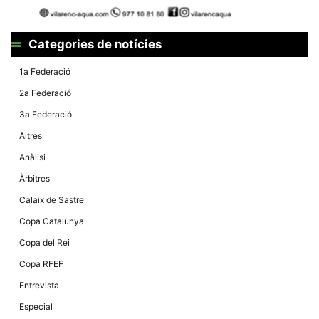
Màrqueting
En compartir
els teus
interessos i
Categories de notícies
comportament
mentre
navegues pel
1a Federació
nostre lloc
web
2a Federació
incrementes
la possibilitat
3a Federació
de mirar
només
Altres
anuncis,
ofertes i
Anàlisi
contingut
personalitzat.
Àrbitres
Calaix de Sastre
Copa Catalunya
Copa del Rei
Copa RFEF
Entrevista
Especial