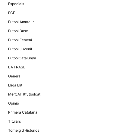
Especials
FCF
Futbol Amateur
Futbol Base
Futbol Femení
Futbol Juvenil
FutbolCatalunya
LA FRASE
General
Lliga Elit
MerCAT #futbolcat
Opinió
Primera Catalana
Titulars
Torneig d’Històrics