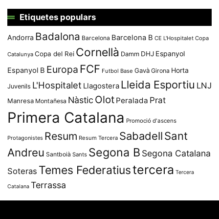
Etiquetes populars
Badalona
Andorra
Barcelona B
Barcelona
CE L'Hospitalet
Copa
Cornellà
Espanyol
Copa del Rei
Damm
DHJ
Catalunya
FCF
Europa
Espanyol B
Horta
Gavà
Girona
Futbol Base
Lleida Esportiu
L'Hospitalet
LNJ
Llagostera
Juvenils
Olot
Nàstic
Prat
Peralada
Manresa
Montañesa
Primera Catalana
Promoció d'ascens
Resum
Sabadell
Sant
Protagonistes
Resum Tercera
Segona B
Andreu
Segona Catalana
Santboià
Sants
tercera
Temes Federatius
Soteras
Tercera
Terrassa
Catalana