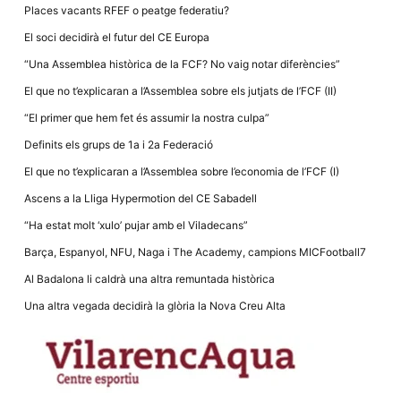
la funcionalitat
Places vacants RFEF o peatge federatiu?
i la seva
estructura.
El soci decidirà el futur del CE Europa
“Una Assemblea històrica de la FCF? No vaig notar diferències”
Experiència
El que no t’explicaran a l’Assemblea sobre els jutjats de l’FCF (II)
d'usuari
“El primer que hem fet és assumir la nostra culpa”
Alguns
components
Definits els grups de 1a i 2a Federació
tècnics del
nostre lloc web
El que no t’explicaran a l’Assemblea sobre l’economia de l’FCF (I)
emmagatzemen
dades en el seu
Ascens a la Lliga Hypermotion del CE Sabadell
dispositiu que
permeten que el
“Ha estat molt ‘xulo’ pujar amb el Viladecans”
lloc funcioni tan
bé com sigui
Barça, Espanyol, NFU, Naga i The Academy, campions MICFootball7
possible. Si
rebutja
Al Badalona li caldrà una altra remuntada històrica
aquestes
cookies
Una altra vegada decidirà la glòria la Nova Creu Alta
algunes
funcionalitats
desapareixeran
del lloc web.