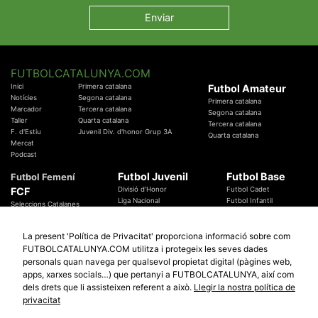
FUTBOLCATALUNYA.COM
Inici
Primera catalana
Futbol Amateur
Notícies
Segona catalana
Primera catalana
Marcador
Tercera catalana
Segona catalana
Taller
Quarta catalana
Tercera catalana
F. d'Estiu
Juvenil Div. d'honor Grup 3A
Quarta catalana
Mercat
Podcast
Futbol Juvenil
Futbol Base
Futbol Femení
FCF
Divisió d'Honor
Futbol Cadet
Liga Nacional
Futbol Infantil
Seleccions Catalanes
Territorials
Futbol Aleví
Entrenadors
Futbol Prebenjamí
Àrbitres
La present 'Política de Privacitat' proporciona informació sobre com
Temes Federatius
FUTBOLCATALUNYA.COM utilitza i protegeix les seves dades
Futbol Catalunya
Especials
personals quan navega per qualsevol propietat digital (pàgines web,
Promocions
apps, xarxes socials…) que pertanyi a FUTBOLCATALUNYA, així com
Copa Catalunya Absoluta 2019
Sortejos
Copa del Rei 2019 - 2020
dels drets que li assisteixen referent a això.
Llegir la nostra política de
Participació
Copa RFEF 2019 - 2020
privacitat
Copa Catalunya Amateur 2019