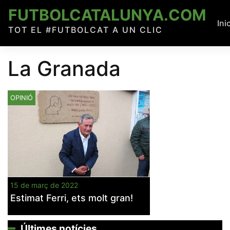
Skip
FUTBOLCATALUNYA.COM
to
Ini
TOT EL #FUTBOLCAT A UN CLIC
content
La Granada
OPINIÓ
15 de març de 2022
Estimat Ferri, ets molt gran!
Últimes notícies