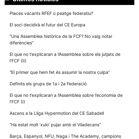
Places vacants RFEF o peatge federatiu?
El soci decidirà el futur del CE Europa
“Una Assemblea històrica de la FCF? No vaig notar
diferències”
El que no t’explicaran a l’Assemblea sobre els jutjats de
l’FCF (II)
“El primer que hem fet és assumir la nostra culpa”
Definits els grups de 1a i 2a Federació
El que no t’explicaran a l’Assemblea sobre l’economia de
l’FCF (I)
Ascens a la Lliga Hypermotion del CE Sabadell
“Ha estat molt ‘xulo’ pujar amb el Viladecans”
Barça, Espanyol, NFU, Naga i The Academy, campions