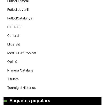
Futbol Femení
Futbol Juvenil
FutbolCatalunya
LA FRASE
General
Lliga Elit
MerCAT #futbolcat
Opinió
Primera Catalana
Titulars
Torneig d’Històrics
Etiquetes populars