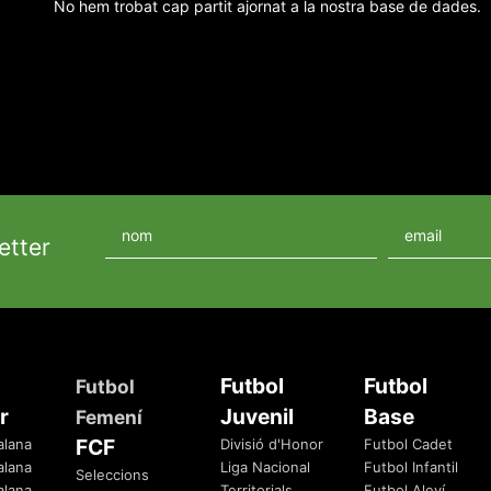
No hem trobat cap partit ajornat a la nostra base de dades.
etter
Futbol
Futbol
Futbol
r
Juvenil
Base
Femení
FCF
alana
Divisió d'Honor
Futbol Cadet
alana
Liga Nacional
Futbol Infantil
Seleccions
alana
Territorials
Futbol Aleví