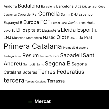
Badalona
Andorra
Barcelona B
Barcelona
CE L'Hospitalet
Copa
Cornellà
Espanyol
Copa del Rei
Damm
DHJ
Catalunya
FCF
Europa
Espanyol B
Horta
Gavà
Girona
Futbol Base
Lleida Esportiu
L'Hospitalet
Llagostera
Juvenils
Olot
Nàstic
Prat
LNJ
Peralada
Manresa
Montañesa
Primera Catalana
Promoció d'ascens
Resum
Sabadell
Sant
Protagonistes
Resum Tercera
Segona B
Andreu
Segona
Santboià
Sants
Temes Federatius
Catalana
Soteras
tercera
Terrassa
Tercera Catalana
Mercat