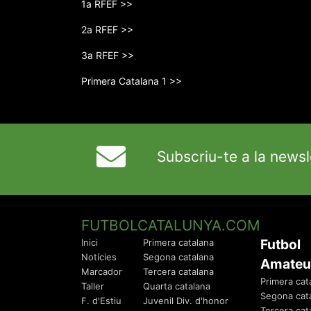
1a RFEF >>
2a RFEF >>
3a RFEF >>
Primera Catalana 1 >>
Subscriu-te a la newsl
FUTBOLCATALUNYA.COM
Futbol
Inici
Primera catalana
Notícies
Segona catalana
Amateu
Marcador
Tercera catalana
Primera cat
Taller
Quarta catalana
Segona cat
F. d'Estiu
Juvenil Div. d'honor
Tercera cat