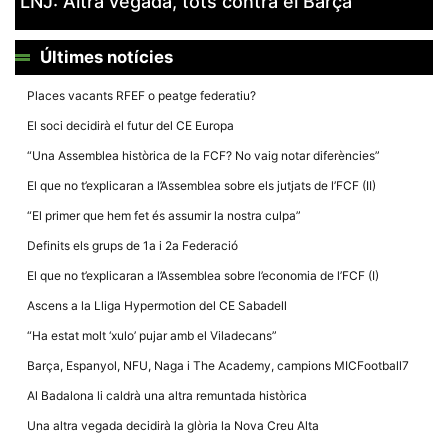
LNJ: Altra vegada, tots contra el Barça
la funcionalitat
i la seva
estructura.
Últimes notícies
Places vacants RFEF o peatge federatiu?
Experiència
d'usuari
El soci decidirà el futur del CE Europa
Alguns
components
“Una Assemblea històrica de la FCF? No vaig notar diferències”
tècnics del
nostre lloc web
El que no t’explicaran a l’Assemblea sobre els jutjats de l’FCF (II)
emmagatzemen
dades en el seu
“El primer que hem fet és assumir la nostra culpa”
dispositiu que
permeten que el
Definits els grups de 1a i 2a Federació
lloc funcioni tan
bé com sigui
El que no t’explicaran a l’Assemblea sobre l’economia de l’FCF (I)
possible. Si
rebutja
Ascens a la Lliga Hypermotion del CE Sabadell
aquestes
cookies
“Ha estat molt ‘xulo’ pujar amb el Viladecans”
algunes
funcionalitats
Barça, Espanyol, NFU, Naga i The Academy, campions MICFootball7
desapareixeran
del lloc web.
Al Badalona li caldrà una altra remuntada històrica
Una altra vegada decidirà la glòria la Nova Creu Alta