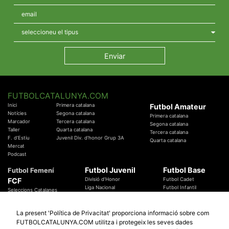
FUTBOLCATALUNYA.COM
Inici
Primera catalana
Futbol Amateur
Notícies
Segona catalana
Primera catalana
Marcador
Tercera catalana
Segona catalana
Taller
Quarta catalana
Tercera catalana
F. d'Estiu
Juvenil Div. d'honor Grup 3A
Quarta catalana
Mercat
Podcast
Futbol Juvenil
Futbol Base
Futbol Femení
FCF
Divisió d'Honor
Futbol Cadet
Liga Nacional
Futbol Infantil
Seleccions Catalanes
Territorials
Futbol Aleví
Entrenadors
Futbol Prebenjamí
Àrbitres
La present 'Política de Privacitat' proporciona informació sobre com
Temes Federatius
FUTBOLCATALUNYA.COM utilitza i protegeix les seves dades