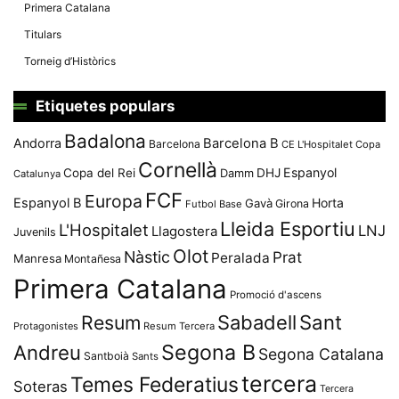
Primera Catalana
Titulars
Torneig d’Històrics
Etiquetes populars
Badalona
Andorra
Barcelona B
Barcelona
CE L'Hospitalet
Copa
Cornellà
Espanyol
Copa del Rei
Damm
DHJ
Catalunya
FCF
Europa
Espanyol B
Horta
Gavà
Girona
Futbol Base
Lleida Esportiu
L'Hospitalet
LNJ
Llagostera
Juvenils
Olot
Nàstic
Prat
Peralada
Manresa
Montañesa
Primera Catalana
Promoció d'ascens
Resum
Sabadell
Sant
Protagonistes
Resum Tercera
Segona B
Andreu
Segona Catalana
Santboià
Sants
tercera
Temes Federatius
Soteras
Tercera