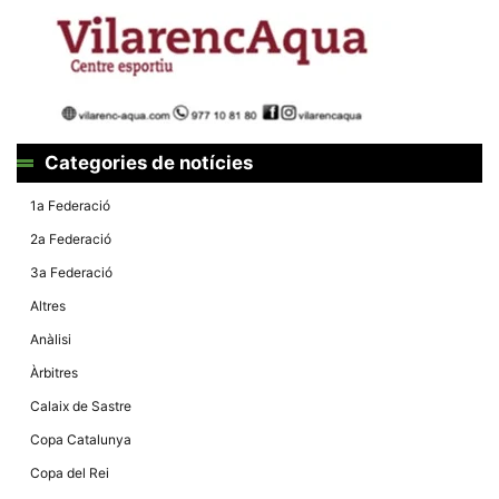
Màrqueting
En compartir
els teus
interessos i
comportament
mentre
navegues pel
nostre lloc
web
incrementes
Categories de notícies
la possibilitat
de mirar
només
1a Federació
anuncis,
ofertes i
2a Federació
contingut
personalitzat.
3a Federació
Altres
Anàlisi
Àrbitres
Calaix de Sastre
Copa Catalunya
Copa del Rei