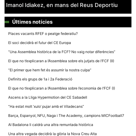
Imanol Idiakez, en mans del Reus Deportiu
Últimes notícies
Places vacants RFEF o peatge federatiu?
El soci decidirà el futur del CE Europa
“Una Assemblea històrica de la FCF? No vaig notar diferències”
El que no t’explicaran a l’Assemblea sobre els jutjats de l’FCF (II)
“El primer que hem fet és assumir la nostra culpa”
Definits els grups de 1a i 2a Federació
El que no t’explicaran a l’Assemblea sobre l’economia de l’FCF (I)
Ascens a la Lliga Hypermotion del CE Sabadell
“Ha estat molt ‘xulo’ pujar amb el Viladecans”
Barça, Espanyol, NFU, Naga i The Academy, campions MICFootball7
Al Badalona li caldrà una altra remuntada històrica
Una altra vegada decidirà la glòria la Nova Creu Alta