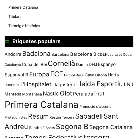
Primera Catalana
Titulars
Torneig d’Històrics
Etiquetes populars
Badalona
Andorra
Barcelona B
Barcelona
CE L'Hospitalet
Copa
Cornellà
Espanyol
Copa del Rei
Damm
DHJ
Catalunya
FCF
Europa
Espanyol B
Horta
Gavà
Girona
Futbol Base
Lleida Esportiu
L'Hospitalet
LNJ
Llagostera
Juvenils
Olot
Nàstic
Prat
Peralada
Manresa
Montañesa
Primera Catalana
Promoció d'ascens
Resum
Sabadell
Sant
Protagonistes
Resum Tercera
Segona B
Andreu
Segona Catalana
Santboià
Sants
tercera
Temes Federatius