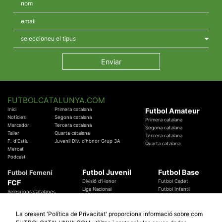
FUTBOLCATALUNYA.COM
Inici
Primera catalana
Futbol Amateur
Notícies
Segona catalana
Primera catalana
Marcador
Tercera catalana
Segona catalana
Taller
Quarta catalana
Tercera catalana
F. d'Estiu
Juvenil Div. d'honor Grup 3A
Quarta catalana
Mercat
Podcast
Futbol Juvenil
Futbol Base
Futbol Femení
FCF
Divisió d'Honor
Futbol Cadet
Liga Nacional
Futbol Infantil
Seleccions Catalanes
Territorials
Futbol Aleví
Entrenadors
Futbol Prebenjamí
Àrbitres
La present 'Política de Privacitat' proporciona informació sobre com
Temes Federatius