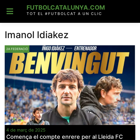
Skip
FUTBOLCATALUNYA.COM
to
content
TOT EL #FUTBOLCAT A UN CLIC
Imanol Idiakez
2A FEDERACIÓ
4 de març de 2025
Comença el compte enrere per al Lleida FC