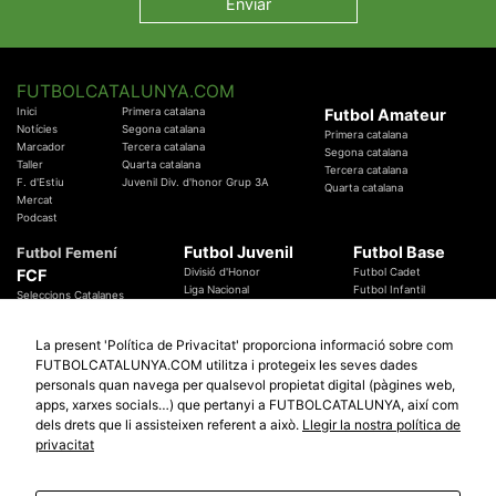
FUTBOLCATALUNYA.COM
Inici
Primera catalana
Futbol Amateur
Notícies
Segona catalana
Primera catalana
Marcador
Tercera catalana
Segona catalana
Taller
Quarta catalana
Tercera catalana
F. d'Estiu
Juvenil Div. d'honor Grup 3A
Quarta catalana
Mercat
Podcast
Futbol Juvenil
Futbol Base
Futbol Femení
FCF
Divisió d'Honor
Futbol Cadet
Liga Nacional
Futbol Infantil
Seleccions Catalanes
Territorials
Futbol Aleví
Entrenadors
Futbol Prebenjamí
Àrbitres
La present 'Política de Privacitat' proporciona informació sobre com
Temes Federatius
FUTBOLCATALUNYA.COM utilitza i protegeix les seves dades
Futbol Catalunya
Especials
personals quan navega per qualsevol propietat digital (pàgines web,
Promocions
Copa Catalunya Absoluta 2019
apps, xarxes socials…) que pertanyi a FUTBOLCATALUNYA, així com
Sortejos
Copa del Rei 2019 - 2020
dels drets que li assisteixen referent a això.
Llegir la nostra política de
Participació
Copa RFEF 2019 - 2020
privacitat
Copa Catalunya Amateur 2019