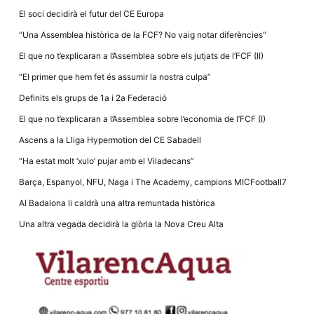
la funcionalitat
El soci decidirà el futur del CE Europa
i la seva
estructura.
“Una Assemblea històrica de la FCF? No vaig notar diferències”
El que no t’explicaran a l’Assemblea sobre els jutjats de l’FCF (II)
Experiència
“El primer que hem fet és assumir la nostra culpa”
d'usuari
Alguns
Definits els grups de 1a i 2a Federació
components
tècnics del
El que no t’explicaran a l’Assemblea sobre l’economia de l’FCF (I)
nostre lloc web
emmagatzemen
Ascens a la Lliga Hypermotion del CE Sabadell
dades en el seu
dispositiu que
“Ha estat molt ‘xulo’ pujar amb el Viladecans”
permeten que el
lloc funcioni tan
Barça, Espanyol, NFU, Naga i The Academy, campions MICFootball7
bé com sigui
possible. Si
Al Badalona li caldrà una altra remuntada històrica
rebutja
aquestes
Una altra vegada decidirà la glòria la Nova Creu Alta
cookies
algunes
funcionalitats
desapareixeran
del lloc web.