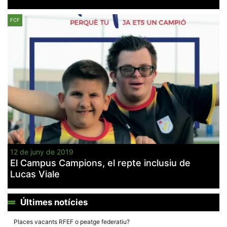
FCF
Necessàries
Aquestes
cookies no
són
opcionals,
són
necessàries
per al
funcionament
tècnic de la
web.
12 de juny de 2019
El Campus Campions, el repte inclusiu de
Estadístiques
Lucas Viale
Recopilem
dades
estadístiques
de manera
Últimes notícies
anònima d'ús
del lloc web
Places vacants RFEF o peatge federatiu?
per a millorar