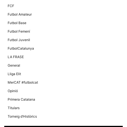
FCF
Futbol Amateur
Futbol Base
Futbol Femení
Futbol Juvenil
FutbolCatalunya
LA FRASE
General
Lliga Elit
MerCAT #futbolcat
Opinió
Primera Catalana
Titulars
Torneig d’Històrics