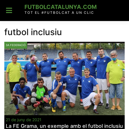
Skip
FUTBOLCATALUNYA.COM
to
content
TOT EL #FUTBOLCAT A UN CLIC
futbol inclusiu
3A FEDERACIÓ
21 de juny de 2021
La FE Grama, un exemple amb el futbol inclusiu