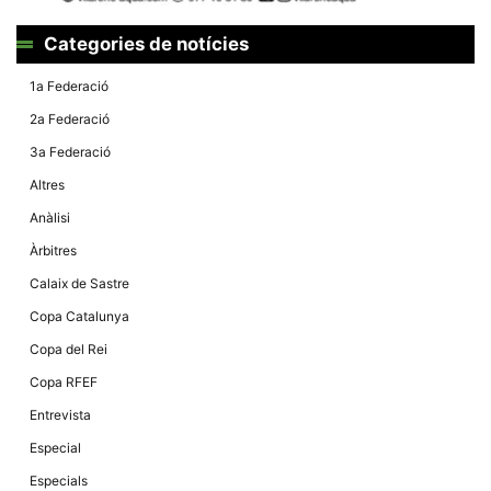
Màrqueting
En compartir
els teus
Categories de notícies
interessos i
comportament
mentre
1a Federació
navegues pel
nostre lloc
2a Federació
web
incrementes
3a Federació
la possibilitat
de mirar
Altres
només
anuncis,
Anàlisi
ofertes i
contingut
Àrbitres
personalitzat.
Calaix de Sastre
Copa Catalunya
Copa del Rei
Copa RFEF
Entrevista
Especial
Especials