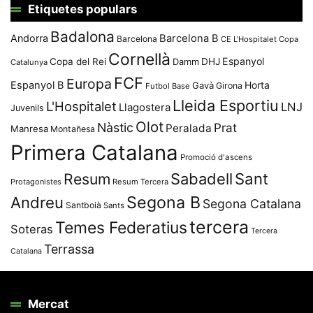
Etiquetes populars
Badalona
Andorra
Barcelona B
Barcelona
CE L'Hospitalet
Copa
Cornellà
Espanyol
Copa del Rei
Damm
DHJ
Catalunya
FCF
Europa
Espanyol B
Horta
Gavà
Girona
Futbol Base
Lleida Esportiu
L'Hospitalet
LNJ
Llagostera
Juvenils
Olot
Nàstic
Prat
Peralada
Manresa
Montañesa
Primera Catalana
Promoció d'ascens
Resum
Sabadell
Sant
Protagonistes
Resum Tercera
Segona B
Andreu
Segona Catalana
Santboià
Sants
tercera
Temes Federatius
Soteras
Tercera
Terrassa
Catalana
Mercat