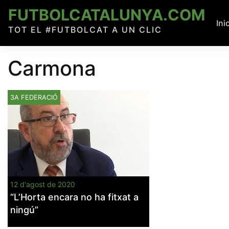
Skip
FUTBOLCATALUNYA.COM
to
Ini
TOT EL #FUTBOLCAT A UN CLIC
content
Carmona
3A FEDERACIÓ
12 d'agost de 2020
“L’Horta encara no ha fitxat a
ningú”