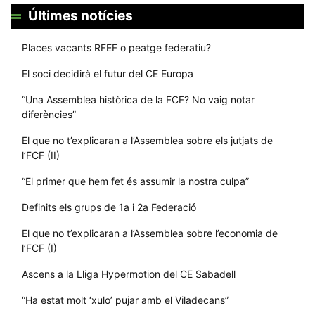
Últimes notícies
Places vacants RFEF o peatge federatiu?
El soci decidirà el futur del CE Europa
“Una Assemblea històrica de la FCF? No vaig notar
diferències”
El que no t’explicaran a l’Assemblea sobre els jutjats de
l’FCF (II)
“El primer que hem fet és assumir la nostra culpa”
Definits els grups de 1a i 2a Federació
El que no t’explicaran a l’Assemblea sobre l’economia de
l’FCF (I)
Ascens a la Lliga Hypermotion del CE Sabadell
“Ha estat molt ‘xulo’ pujar amb el Viladecans”