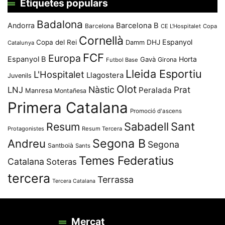
Etiquetes populars
Badalona
Andorra
Barcelona B
Barcelona
CE L'Hospitalet
Copa
Cornellà
Espanyol
Copa del Rei
Damm
DHJ
Catalunya
FCF
Europa
Espanyol B
Horta
Gavà
Girona
Futbol Base
Lleida Esportiu
L'Hospitalet
Llagostera
Juvenils
Olot
Nàstic
Prat
LNJ
Peralada
Manresa
Montañesa
Primera Catalana
Promoció d'ascens
Resum
Sabadell
Sant
Protagonistes
Resum Tercera
Segona B
Andreu
Segona
Santboià
Sants
Temes Federatius
Catalana
Soteras
tercera
Terrassa
Tercera Catalana
Mercat