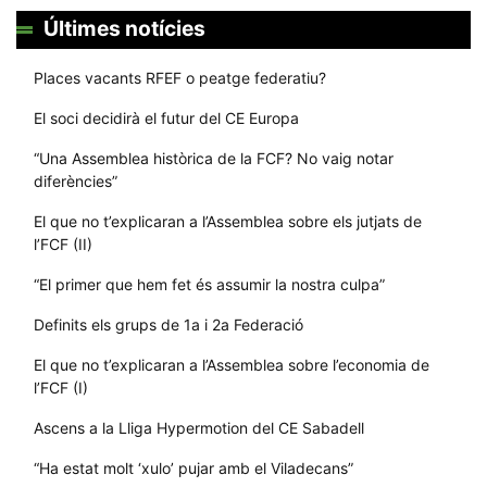
Últimes notícies
Places vacants RFEF o peatge federatiu?
El soci decidirà el futur del CE Europa
“Una Assemblea històrica de la FCF? No vaig notar
diferències”
El que no t’explicaran a l’Assemblea sobre els jutjats de
l’FCF (II)
“El primer que hem fet és assumir la nostra culpa”
Definits els grups de 1a i 2a Federació
El que no t’explicaran a l’Assemblea sobre l’economia de
l’FCF (I)
Ascens a la Lliga Hypermotion del CE Sabadell
“Ha estat molt ‘xulo’ pujar amb el Viladecans”