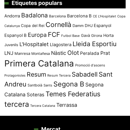
Etiquetes populars
Badalona
Andorra
Barcelona B
Barcelona
CE L'Hospitalet
Copa
Cornellà
Espanyol
Copa del Rei
Damm
DHJ
Catalunya
FCF
Europa
Espanyol B
Horta
Gavà
Girona
Futbol Base
Lleida Esportiu
L'Hospitalet
Llagostera
Juvenils
Olot
Nàstic
Prat
LNJ
Peralada
Manresa
Montañesa
Primera Catalana
Promoció d'ascens
Resum
Sabadell
Sant
Protagonistes
Resum Tercera
Segona B
Andreu
Segona
Santboià
Sants
Temes Federatius
Catalana
Soteras
tercera
Terrassa
Tercera Catalana
Mercat