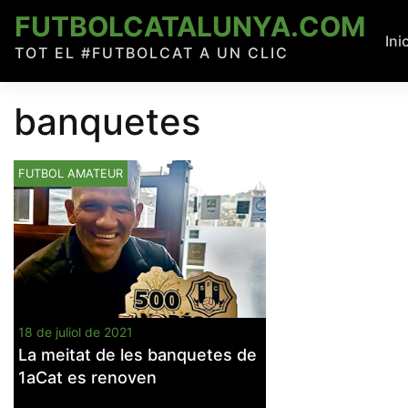
Skip
FUTBOLCATALUNYA.COM
to
Ini
TOT EL #FUTBOLCAT A UN CLIC
content
banquetes
FUTBOL AMATEUR
18 de juliol de 2021
La meitat de les banquetes de
1aCat es renoven