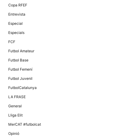
Màrqueting
Copa RFEF
En compartir
els teus
Entrevista
interessos i
comportament
Especial
mentre
navegues pel
Especials
nostre lloc
web
FCF
incrementes
la possibilitat
Futbol Amateur
de mirar
només
Futbol Base
anuncis,
ofertes i
Futbol Femení
contingut
personalitzat.
Futbol Juvenil
FutbolCatalunya
LA FRASE
General
Lliga Elit
MerCAT #futbolcat
Opinió