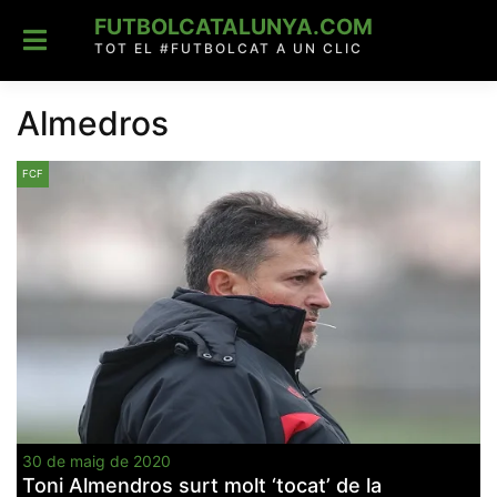
Skip
FUTBOLCATALUNYA.COM
to
content
TOT EL #FUTBOLCAT A UN CLIC
Almedros
FCF
30 de maig de 2020
Toni Almendros surt molt ‘tocat’ de la