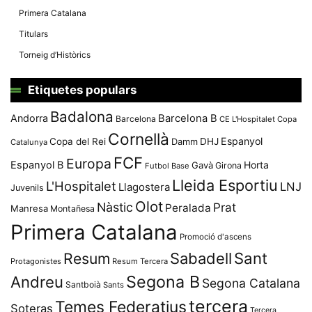
Primera Catalana
Titulars
Torneig d’Històrics
Etiquetes populars
Badalona
Andorra
Barcelona B
Barcelona
CE L'Hospitalet
Copa
Cornellà
Espanyol
Copa del Rei
Damm
DHJ
Catalunya
FCF
Europa
Espanyol B
Horta
Gavà
Girona
Futbol Base
Lleida Esportiu
L'Hospitalet
LNJ
Llagostera
Juvenils
Olot
Nàstic
Prat
Peralada
Manresa
Montañesa
Primera Catalana
Promoció d'ascens
Resum
Sabadell
Sant
Protagonistes
Resum Tercera
Segona B
Andreu
Segona Catalana
Santboià
Sants
tercera
Temes Federatius
Soteras
Tercera