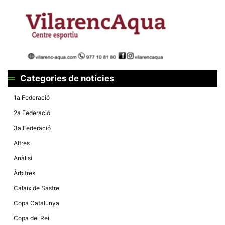
la funcionalitat
i la seva
estructura.
Experiència
d'usuari
Alguns
components
Categories de notícies
tècnics del
nostre lloc web
emmagatzemen
1a Federació
dades en el seu
dispositiu que
2a Federació
permeten que el
lloc funcioni tan
3a Federació
bé com sigui
possible. Si
Altres
rebutja
aquestes
Anàlisi
cookies
algunes
Àrbitres
funcionalitats
desapareixeran
Calaix de Sastre
del lloc web.
Copa Catalunya
Copa del Rei