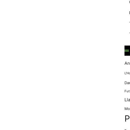
mentre
navegues pel
nostre lloc
web
incrementes la
possibilitat de
mirar només
anuncis,
ofertes i
contingut
personalitzat.
An
L'H
Da
Fut
Ll
Mo
P