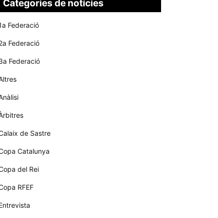
Categories de notícies
1a Federació
2a Federació
3a Federació
Altres
Anàlisi
Àrbitres
Calaix de Sastre
Copa Catalunya
Copa del Rei
Copa RFEF
Entrevista