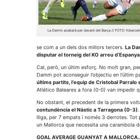
La Damm acabarà per davant del Barça // FOTO: fcbarcel
se com a un dels dos millors tercers.
La Da
disputar el torneig del KO arreu d’Espanya
Cal, però, un últim esforç. No molt gran, però
Damm pot aconseguir l’objectiu en l’últim pa
últims partits, l’equip de Cristobal Parralo
Atlético Baleares a fora (0-0) van impedir 
No obstant, el precedent de la primera volt
contundència el Nàstic a Tarragona (0-3)
lliga, per 7 empats i només 3 derrotes. Tot 
un Mallorca que necessita una carambola d
GOAL AVERAGE GUANYAT A MALLORCA…