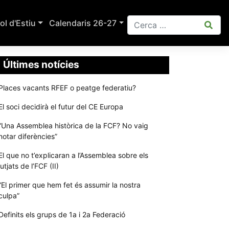
ol d'Estiu
Calendaris 26-27
Últimes notícies
Places vacants RFEF o peatge federatiu?
El soci decidirà el futur del CE Europa
“Una Assemblea històrica de la FCF? No vaig
notar diferències”
El que no t’explicaran a l’Assemblea sobre els
jutjats de l’FCF (II)
“El primer que hem fet és assumir la nostra
culpa”
Definits els grups de 1a i 2a Federació