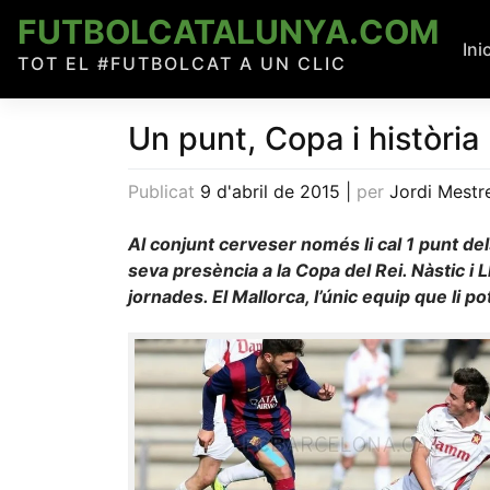
Skip
FUTBOLCATALUNYA.COM
to
Ini
TOT EL #FUTBOLCAT A UN CLIC
content
Un punt, Copa i històri
Publicat
9 d'abril de 2015
|
per
Jordi Mestr
Al conjunt cerveser només li cal 1 punt de
seva presència a la Copa del Rei. Nàstic i L
jornades. El Mallorca, l’únic equip que li p