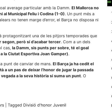
web.
el goal average particular amb la Damm.
El Mallorca no
i al Municipal Feliu i Codina (1-0)
. Un punt més a
balears no tenen marge d’error, el Barça no disposa ni
Estadístiques
Recopilem
dades
tà protagonitzant una de les pitjors temporades que
estadístiques
de manera
r segon, però sí d’acabar tercer
. Com a un dels
anònima d'ús
ol cas,
la Damm, sis punts per sobre, té el goal
del lloc web
1 a la Ciutat Esportiva Joan Gamper)
.
per a millorar la
funcionalitat i
à a punt de canviar de mans.
El Barça ja ha cedit el
la seva
stà a un pas de deixar l’honor de jugar la passada
estructura.
vegada a la seva història si suma un punt
. O
Experiència
eix
d'usuari
Alguns
components
ars
|
Tagged
Divisió d'honor Juvenil
tècnics del