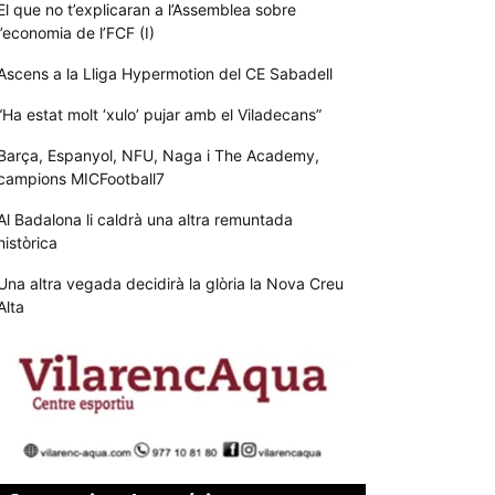
El que no t’explicaran a l’Assemblea sobre
l’economia de l’FCF (I)
Ascens a la Lliga Hypermotion del CE Sabadell
“Ha estat molt ‘xulo’ pujar amb el Viladecans”
Barça, Espanyol, NFU, Naga i The Academy,
campions MICFootball7
Al Badalona li caldrà una altra remuntada
històrica
Una altra vegada decidirà la glòria la Nova Creu
Alta