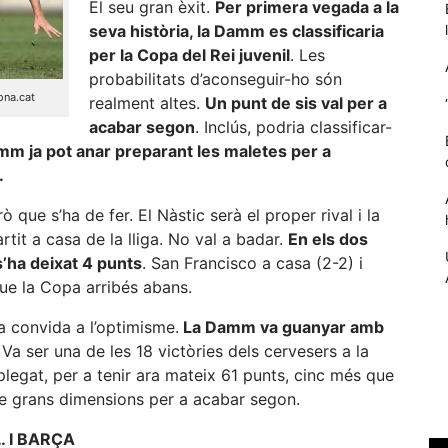
El seu gran èxit.
Per primera vegada a la
seva història, la Damm es classificaria
per la Copa del Rei juvenil
. Les
probabilitats d’aconseguir-ho són
ona.cat
realment altes.
Un punt de sis val per a
acabar segon
. Inclús, podria classificar-
mm ja pot anar preparant les maletes per a
.
 que s’ha de fer. El Nàstic serà el proper rival i la
rtit a casa de la lliga. No val a badar.
En els dos
 s’ha deixat 4 punts
. San Francisco a casa (2-2) i
Necessàries
Aquestes
que la Copa arribés abans.
cookies no
són
a convida a l’optimisme.
La Damm va guanyar amb
opcionals,
. Va ser una de les 18 victòries dels cervesers a la
són
plegat, per a tenir ara mateix 61 punts, cinc més que
necessàries
e grans dimensions per a acabar segon.
per al
funcionament
 I BARÇA
tècnic de la