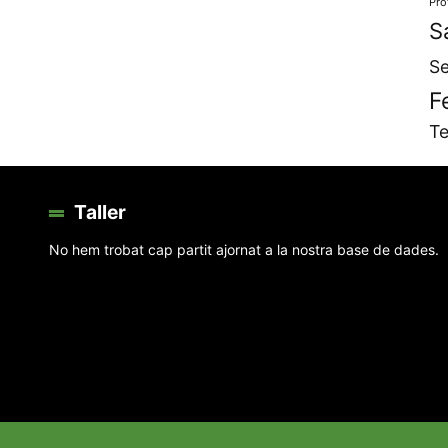
Pro
S
Se
F
Te
Taller
No hem trobat cap partit ajornat a la nostra base de dades.