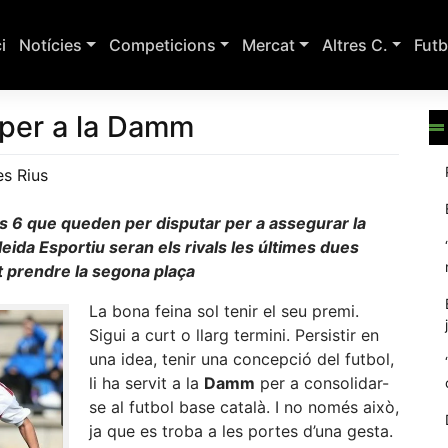
ci
Notícies
Competicions
Mercat
Altres C.
Futb
a per a la Damm
es Rius
ls 6 que queden per disputar per a assegurar la
leida Esportiu seran els rivals les últimes dues
ot prendre la segona plaça
La bona feina sol tenir el seu premi.
Sigui a curt o llarg termini. Persistir en
una idea, tenir una concepció del futbol,
li ha servit a la
Damm
per a consolidar-
se al futbol base català. I no només això,
ja que es troba a les portes d’una gesta.