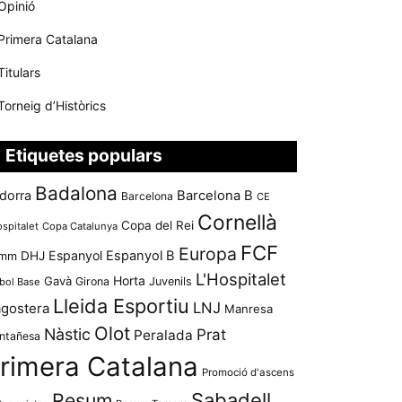
Opinió
Primera Catalana
Titulars
Torneig d’Històrics
Etiquetes populars
Badalona
dorra
Barcelona B
Barcelona
CE
Cornellà
Copa del Rei
ospitalet
Copa Catalunya
FCF
Europa
Espanyol
Espanyol B
mm
DHJ
L'Hospitalet
Horta
Gavà
Girona
Juvenils
bol Base
Lleida Esportiu
LNJ
agostera
Manresa
Olot
Nàstic
Prat
Peralada
ntañesa
rimera Catalana
Promoció d'ascens
Resum
Sabadell