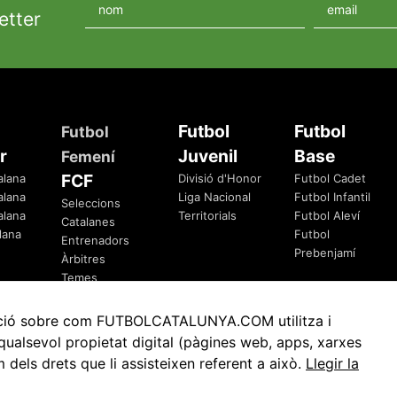
etter
Futbol
Futbol
Futbol
r
Juvenil
Base
Femení
FCF
alana
Divisió d'Honor
Futbol Cadet
alana
Liga Nacional
Futbol Infantil
Seleccions
alana
Territorials
Futbol Aleví
Catalanes
lana
Futbol
Entrenadors
Prebenjamí
Àrbitres
Temes
Federatius
rmació sobre com FUTBOLCATALUNYA.COM utilitza i
ualsevol propietat digital (pàgines web, apps, xarxes
ls drets que li assisteixen referent a això.
Llegir la
Avis Legal
Política de Privacitat
Política de Cookies