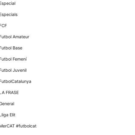
Especial
Especials
FCF
Futbol Amateur
Futbol Base
Futbol Femení
Futbol Juvenil
FutbolCatalunya
LA FRASE
General
Lliga Elit
MerCAT #futbolcat