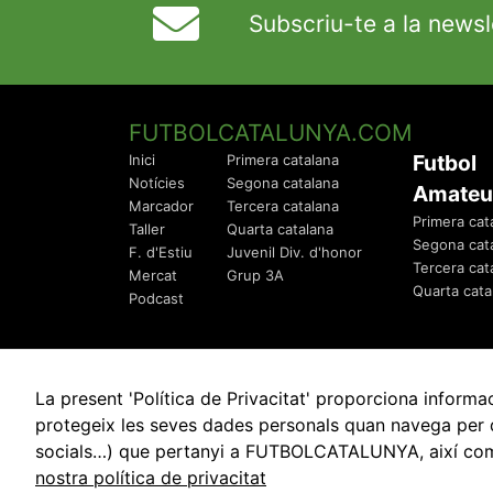
Subscriu-te a la newsl
FUTBOLCATALUNYA.COM
Futbol
Inici
Primera catalana
Notícies
Segona catalana
Amateu
Marcador
Tercera catalana
Primera cat
Taller
Quarta catalana
Segona cat
F. d'Estiu
Juvenil Div. d'honor
Tercera cat
Mercat
Grup 3A
Quarta cata
Podcast
La present 'Política de Privacitat' proporciona info
protegeix les seves dades personals quan navega per q
socials…) que pertanyi a FUTBOLCATALUNYA, així com de
© 2010 - 2026
FutbolCatalunya.com
nostra política de privacitat