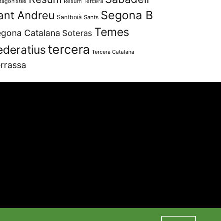
tagonistes
Resum Tercera
Segona B
ant Andreu
Santboià
Sants
Temes
gona Catalana
Soteras
tercera
ederatius
Tercera Catalana
rrassa