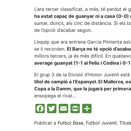
L’ara tercer classificat, a més, té perdut 
ha estat capaç de guanyar ni a casa (0-0) n
sumar, doncs, als cinc de distància. Si els 
de l’opció d’acabar segon.
L’equip que ara entrena García Pimienta es
se li recorden.
El Barça no té opció d’acaba
millors tercers, ja és més difícil. En qualsev
average guanyat (1-1 al Feliu i Codina i 0-
El grup 3 de la Divisió d’Honor Juvenil est
títol de campió a l’Espanyol. El Mallorca, e
Copa a la Damm, que la jugarà per primera 
ensopega el rival…
Facebook
Twitter
Email
Print
Compart
Publicat a
Futbol Base
,
Futbol Juvenil
,
Titul