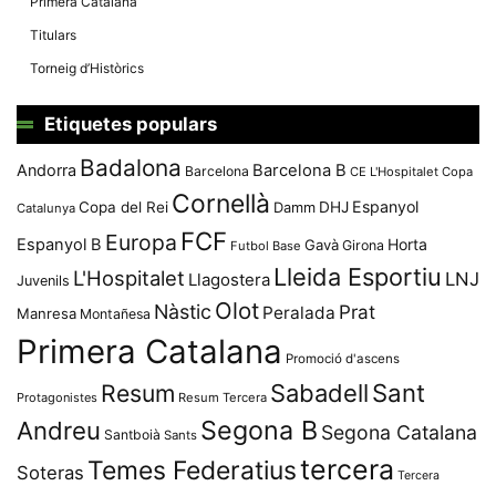
Primera Catalana
Titulars
Torneig d’Històrics
Etiquetes populars
Badalona
Andorra
Barcelona B
Barcelona
CE L'Hospitalet
Copa
Cornellà
Espanyol
Copa del Rei
Damm
DHJ
Catalunya
FCF
Europa
Espanyol B
Horta
Gavà
Girona
Futbol Base
Lleida Esportiu
L'Hospitalet
LNJ
Llagostera
Juvenils
Olot
Nàstic
Prat
Peralada
Manresa
Montañesa
Primera Catalana
Promoció d'ascens
Resum
Sabadell
Sant
Protagonistes
Resum Tercera
Segona B
Andreu
Segona Catalana
Santboià
Sants
tercera
Temes Federatius
Soteras
Tercera