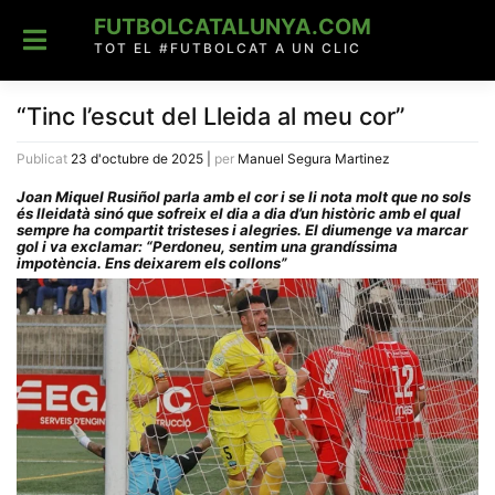
Skip
FUTBOLCATALUNYA.COM
to
content
TOT EL #FUTBOLCAT A UN CLIC
“Tinc l’escut del Lleida al meu cor”
Publicat
23 d'octubre de 2025
|
per
Manuel Segura Martinez
Joan Miquel Rusiñol parla amb el cor i se li nota molt que no sols
és lleidatà sinó que sofreix el dia a dia d’un històric amb el qual
sempre ha compartit tristeses i alegries. El diumenge va marcar
gol i va exclamar: “Perdoneu, sentim una grandíssima
impotència. Ens deixarem els collons”