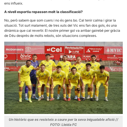
Màrqueting
ens influeix.
En compartir
els teus
A nivell esportiu repassen molt la classificació?
interessos i
comportament
No, però sabem que som cuers i no és gens bo. Cal tenir calma i girar la
mentre
situació. Tot surt malament, de tres xuts del Vic ens fan dos gols, és una
navegues pel
dinàmica que cal revertir. El nostre primer gol va arribar gairebé per gràcia
nostre lloc
web
de Déu després de molts rebots, són situacions complexes.
incrementes
la possibilitat
de mirar
només
anuncis,
ofertes i
contingut
personalitzat.
Un històric que es resisteix a caure per la seva inigualable afició //
FOTO: Lleida FC