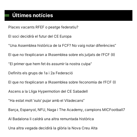
Últimes notícies
Places vacants RFEF o peatge federatiu?
El soci decidirà el futur del CE Europa
“Una Assemblea històrica de la FCF? No vaig notar diferències”
El que no t’explicaran a l’Assemblea sobre els jutjats de l’FCF (II)
“El primer que hem fet és assumir la nostra culpa”
Definits els grups de 1a i 2a Federació
El que no t’explicaran a l’Assemblea sobre l’economia de l’FCF (I)
Ascens a la Lliga Hypermotion del CE Sabadell
“Ha estat molt ‘xulo’ pujar amb el Viladecans”
Barça, Espanyol, NFU, Naga i The Academy, campions MICFootball7
Al Badalona li caldrà una altra remuntada històrica
Una altra vegada decidirà la glòria la Nova Creu Alta