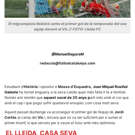
El migcampista lleidatà canta el primer gol de la temporada del seu
equip davant el Vic // FOTO: Lleida FC
Necessàries
Aquestes
cookies no
són
@ManuelSeguraM
opcionals,
són
redaccio@futbolcatalunya.com
necessàries
per al
funcionament
tècnic de la
web.
Estudiant d’
Història
i opositor a
Mosso d’Esquadra,
Joan Miquel Rusiñol
Galeote
ha tornat enguany a la seva Lleida quan més falta li fa a l’entitat.
Només així s’entén que
aquest xaval de 25 anys p
arli més amb el cor que
Estadístiques
amb el cap i que pugui sofrir qualsevol ensopec com cosa molt seva.
Recopilem
dades
Aquest passat diumenge va aconseguir el primer gol de l’equip de
Jordi
estadístiques
Cortés
al camp del
Vic
i, encara que no va ser suficient per a sumar el
de manera
primer triomf, sí que serveix per a veure el futur amb més optimista.
anònima d'ús
del lloc web
EL LLEIDA, CASA SEVA
per a millorar