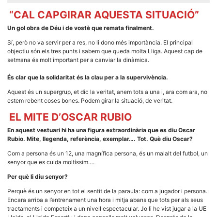
“CAL CAPGIRAR AQUESTA SITUACIÓ”
Un gol obra de Déu i de vostè que remata finalment.
Sí, però no va servir per a res, no li dono més importància. El principal
objectiu són els tres punts i sabem que queda molta Lliga. Aquest cap de
setmana és molt important per a canviar la dinàmica.
És clar que la solidaritat és la clau per a la supervivència.
Aquest és un supergrup, et dic la veritat, anem tots a una i, ara com ara, no
estem rebent coses bones. Podem girar la situació, de veritat.
EL MITE D’OSCAR RUBIO
En aquest vestuari hi ha una figura extraordinària que es diu Oscar
Rubio. Mite, llegenda, referència, exemplar…. Tot. Què diu Oscar?
Com a persona és un 12, una magnífica persona, és un malalt del futbol, un
senyor que es cuida moltíssim….
Per què li diu senyor?
Perquè és un senyor en tot el sentit de la paraula: com a jugador i persona.
Encara arriba a l’entrenament una hora i mitja abans que tots per als seus
tractaments i competeix a un nivell espectacular. Jo li he vist jugar a la UE