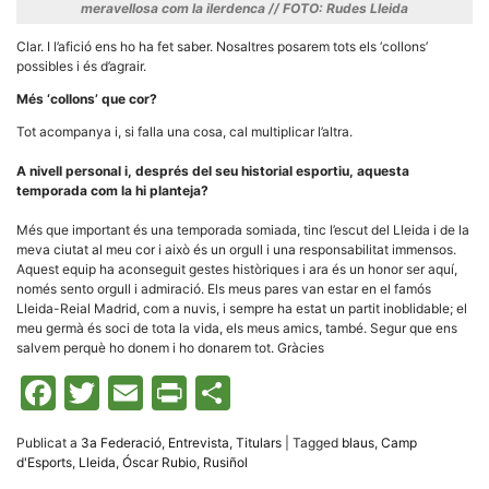
meravellosa com la ilerdenca // FOTO: Rudes Lleida
Clar. I l’afició ens ho ha fet saber. Nosaltres posarem tots els ‘collons’
possibles i és d’agrair.
Més ‘collons’ que cor?
Tot acompanya i, si falla una cosa, cal multiplicar l’altra.
A nivell personal i, després del seu historial esportiu, aquesta
temporada com la hi planteja?
Més que important és una temporada somiada, tinc l’escut del Lleida i de la
meva ciutat al meu cor i això és un orgull i una responsabilitat immensos.
Aquest equip ha aconseguit gestes històriques i ara és un honor ser aquí,
només sento orgull i admiració. Els meus pares van estar en el famós
Lleida-Reial Madrid, com a nuvis, i sempre ha estat un partit inoblidable; el
meu germà és soci de tota la vida, els meus amics, també. Segur que ens
salvem perquè ho donem i ho donarem tot. Gràcies
Facebook
Twitter
Email
Print
Comparteix
Publicat a
3a Federació
,
Entrevista
,
Titulars
|
Tagged
blaus
,
Camp
d'Esports
,
Lleida
,
Óscar Rubio
,
Rusiñol