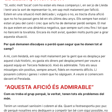
la funcionalitat
“Sí, estic molt ‘tocat’ com ho estan els meus companys i, en ser jo de Lleida
i la seva
estructura.
i tenir ara la sort de representar-lo, em sap molt malament per l’afició.
Estem en una situació molt delicada i, vulguis o no, es tracta d’una afició
que no ho ha passat gens bé en els últims deu anys. Ells sempre han estat i
estan al peu del canó i crec que se’ls ha de demanar perdó sempre. El mal
Experiència
és que estem en una dinàmica negativa, que sempre surt creu fins i tot que
d'usuari
no llancem la tovallola. Encara és molt aviat, queden molts punts per a girar
Alguns
aquesta situació.
components
tècnics del
Per què demanen disculpes o perdó quan segur que ho donen tot al
nostre lloc web
emmagatzemen
camp?
dades en el seu
dispositiu que
A mi, com lleidatà, em sap molt malament per la gent que es desplaça per
permeten que el
aquest club històric, es gasta els diners pel desplaçament per veure a
lloc funcioni tan
aquest equip en Tercera federació. Això és admirable. Tots els seus
bé com sigui
missatges són positius, sempre amunt, fidels en moments difícils. Li
possible. Si
posarem collons i ganes i volem que ho sàpiguen. A veure si comencem
rebutja
aquestes
davant el Peralada.
cookies
algunes
“AQUESTA AFICIÓ ÉS ADMIRABLE”
funcionalitats
desapareixeran
Com es troba el grup perquè, la veritat, tenen tots els problemes del
del lloc web.
món.
Tenim un vestuari saníssim i cobrem al dia. Quant a l’extraesportiu poc puc
dir perquè nosaltres ens dediquem a competir tan bé com sigui possible, no