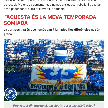
Lleida, al Lleida Esportiu i dona consells molt valuosos. Després de la
derrota de Vic ens va comentar que només ens queda treballar i treballar
per a poder donar el millor i revertir la situació.
“AQUESTA ÉS LA MEVA TEMPORADA
SOMIADA”
La part positiva és que només van 7 jornades i les diferències no són
grans
.
Poc es pot dir, que no siguin elogis, per a una afició única i