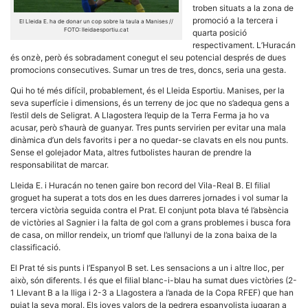
troben situats a la zona de
promoció a la tercera i
El Lleida E. ha de donar un cop sobre la taula a Manises //
FOTO: lleidaesportiu.cat
quarta posició
respectivament. L’Huracán
és onzè, però és sobradament conegut el seu potencial després de dues
promocions consecutives. Sumar un tres de tres, doncs, seria una gesta.
Necessàries
Qui ho té més difícil, probablement, és el Lleida Esportiu. Manises, per la
Aquestes
seva superfície i dimensions, és un terreny de joc que no s’adequa gens a
cookies no
són
l’estil dels de Seligrat. A Llagostera l’equip de la Terra Ferma ja ho va
opcionals,
acusar, però s’haurà de guanyar. Tres punts servirien per evitar una mala
són
dinàmica d’un dels favorits i per a no quedar-se clavats en els nou punts.
necessàries
Sense el golejador Mata, altres futbolistes hauran de prendre la
per al
responsabilitat de marcar.
funcionament
tècnic de la
Lleida E. i Huracán no tenen gaire bon record del Vila-Real B. El filial
web.
groguet ha superat a tots dos en les dues darreres jornades i vol sumar la
tercera victòria seguida contra el Prat. El conjunt pota blava té l’absència
de victòries al Sagnier i la falta de gol com a grans problemes i busca fora
Estadístiques
de casa, on millor rendeix, un triomf que l’allunyi de la zona baixa de la
Recopilem
classificació.
dades
estadístiques
El Prat té sis punts i l’Espanyol B set. Les sensacions a un i altre lloc, per
de manera
això, són diferents. I és que el filial blanc-i-blau ha sumat dues victòries (2-
anònima d'ús
1 Llevant B a la lliga i 2-3 a Llagostera a l’anada de la Copa RFEF) que han
del lloc web
per a millorar
pujat la seva moral. Els joves valors de la pedrera espanyolista jugaran a