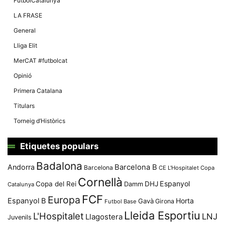
FutbolCatalunya
LA FRASE
General
Lliga Elit
MerCAT #futbolcat
Opinió
Primera Catalana
Titulars
Torneig d’Històrics
Etiquetes populars
Badalona
Andorra
Barcelona B
Barcelona
CE L'Hospitalet
Copa
Cornellà
Espanyol
Copa del Rei
Damm
DHJ
Catalunya
FCF
Europa
Espanyol B
Horta
Gavà
Girona
Futbol Base
Lleida Esportiu
L'Hospitalet
LNJ
Llagostera
Juvenils