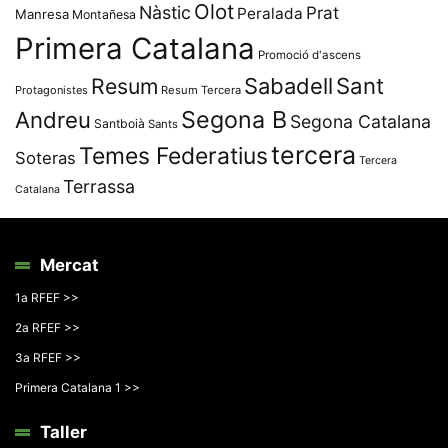
Olot
Nàstic
Prat
Peralada
Manresa
Montañesa
Primera Catalana
Promoció d'ascens
Resum
Sabadell
Sant
Protagonistes
Resum Tercera
Segona B
Andreu
Segona Catalana
Santboià
Sants
tercera
Temes Federatius
Soteras
Tercera
Terrassa
Catalana
Mercat
1a RFEF >>
2a RFEF >>
3a RFEF >>
Primera Catalana 1 >>
Taller