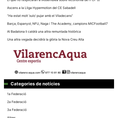
Màrqueting
En compartir
Ascens a la Lliga Hypermotion del CE Sabadell
els teus
interessos i
“Ha estat molt ‘xulo’ pujar amb el Viladecans”
comportament
mentre
Barça, Espanyol, NFU, Naga i The Academy, campions MICFootball7
navegues pel
nostre lloc
Al Badalona li caldrà una altra remuntada històrica
web
incrementes
Una altra vegada decidirà la glòria la Nova Creu Alta
la possibilitat
de mirar
només
anuncis,
ofertes i
contingut
personalitzat.
Categories de notícies
1a Federació
2a Federació
3a Federació
Altres