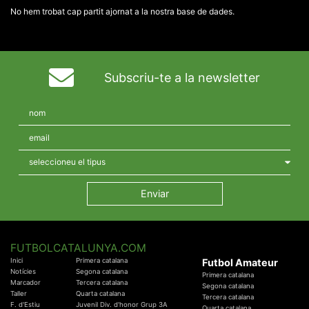
No hem trobat cap partit ajornat a la nostra base de dades.
Subscriu-te a la newsletter
FUTBOLCATALUNYA.COM
Inici
Primera catalana
Futbol Amateur
Notícies
Segona catalana
Primera catalana
Marcador
Tercera catalana
Segona catalana
Taller
Quarta catalana
Tercera catalana
F. d'Estiu
Juvenil Div. d'honor Grup 3A
Quarta catalana