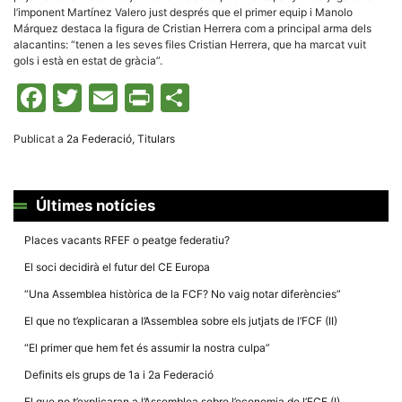
la funcionalitat
l’imponent Martínez Valero just després que el primer equip i Manolo
i la seva
Márquez destaca la figura de Cristian Herrera com a principal arma dels
estructura.
alacantins: “tenen a les seves files Cristian Herrera, que ha marcat vuit
gols i està en estat de gràcia”.
Facebook
Twitter
Email
Print
Comparteix
Experiència
d'usuari
Alguns
components
Publicat a
2a Federació
,
Titulars
tècnics del
nostre lloc web
emmagatzemen
dades en el seu
dispositiu que
Últimes notícies
permeten que el
lloc funcioni tan
bé com sigui
Places vacants RFEF o peatge federatiu?
possible. Si
rebutja
El soci decidirà el futur del CE Europa
aquestes
cookies
“Una Assemblea històrica de la FCF? No vaig notar diferències”
algunes
funcionalitats
El que no t’explicaran a l’Assemblea sobre els jutjats de l’FCF (II)
desapareixeran
del lloc web.
“El primer que hem fet és assumir la nostra culpa”
Definits els grups de 1a i 2a Federació
El que no t’explicaran a l’Assemblea sobre l’economia de l’FCF (I)