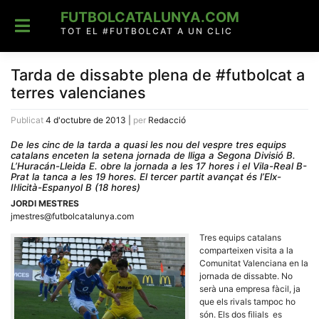
Skip
FUTBOLCATALUNYA.COM
to
content
TOT EL #FUTBOLCAT A UN CLIC
Tarda de dissabte plena de #futbolcat a
terres valencianes
Publicat
4 d'octubre de 2013
|
per
Redacció
De les cinc de la tarda a quasi les nou del vespre tres equips
catalans enceten la setena jornada de lliga a Segona Divisió B.
L’Huracán-Lleida E. obre la jornada a les 17 hores i el Vila-Real B-
Prat la tanca a les 19 hores. El tercer partit avançat és l’Elx-
Il·licità-Espanyol B (18 hores)
JORDI MESTRES
jmestres@futbolcatalunya.com
Tres equips catalans
comparteixen visita a la
Comunitat Valenciana en la
jornada de dissabte. No
serà una empresa fàcil, ja
que els rivals tampoc ho
són. Els dos filials es