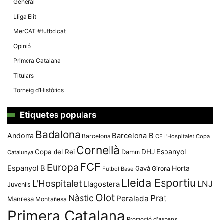
General
Lliga Elit
MerCAT #futbolcat
Opinió
Primera Catalana
Titulars
Torneig d’Històrics
Etiquetes populars
Badalona
Andorra
Barcelona B
Barcelona
CE L'Hospitalet
Copa
Cornellà
Espanyol
Copa del Rei
Damm
DHJ
Catalunya
FCF
Europa
Espanyol B
Horta
Gavà
Girona
Futbol Base
Lleida Esportiu
L'Hospitalet
LNJ
Llagostera
Juvenils
Olot
Nàstic
Prat
Peralada
Manresa
Montañesa
Primera Catalana
Promoció d'ascens