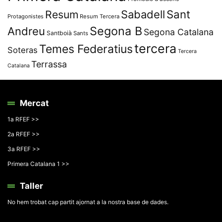
Resum
Sabadell
Sant
Protagonistes
Resum Tercera
Segona B
Andreu
Segona Catalana
Santboià
Sants
tercera
Temes Federatius
Soteras
Tercera
Terrassa
Catalana
Mercat
1a RFEF >>
2a RFEF >>
3a RFEF >>
Primera Catalana 1 >>
Taller
No hem trobat cap partit ajornat a la nostra base de dades.