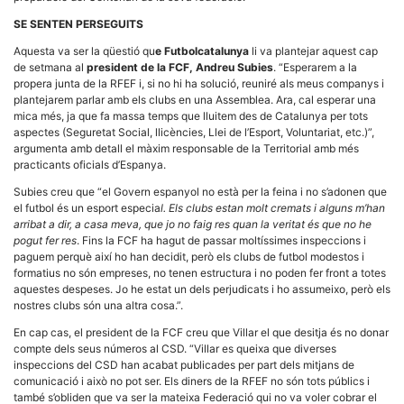
la funcionalitat
i la seva
SE SENTEN PERSEGUITS
estructura.
Aquesta va ser la qüestió qu
e Futbolcatalunya
li va plantejar aquest cap
de setmana al
president de la FCF, Andreu Subies
. “Esperarem a la
propera junta de la RFEF i, si no hi ha solució, reuniré als meus companys i
Experiència
plantejarem parlar amb els clubs en una Assemblea. Ara, cal esperar una
d'usuari
mica més, ja que fa massa temps que lluitem des de Catalunya per tots
Alguns
aspectes (Seguretat Social, llicències, Llei de l’Esport, Voluntariat, etc.)”,
components
tècnics del
argumenta amb detall el màxim responsable de la Territorial amb més
nostre lloc web
practicants oficials d’Espanya.
emmagatzemen
dades en el seu
Subies creu que “el Govern espanyol no està per la feina i no s’adonen que
dispositiu que
el futbol és un esport especia
l. Els clubs estan molt cremats i alguns m’han
permeten que el
arribat a dir, a casa meva, que jo no faig res quan la veritat és que no he
lloc funcioni tan
pogut fer res
. Fins la FCF ha hagut de passar moltíssimes inspeccions i
bé com sigui
possible. Si
paguem perquè així ho han decidit, però els clubs de futbol modestos i
rebutja
formatius no són empreses, no tenen estructura i no poden fer front a totes
aquestes
aquestes despeses. Jo he estat un dels perjudicats i ho assumeixo, però els
cookies
nostres clubs són una altra cosa.”.
algunes
funcionalitats
En cap cas, el president de la FCF creu que Villar el que desitja és no donar
desapareixeran
compte dels seus números al CSD. “Villar es queixa que diverses
del lloc web.
inspeccions del CSD han acabat publicades per part dels mitjans de
comunicació i això no pot ser. Els diners de la RFEF no són tots públics i
també s’obliden que va ser la mateixa Federació qui no va voler cobrar el