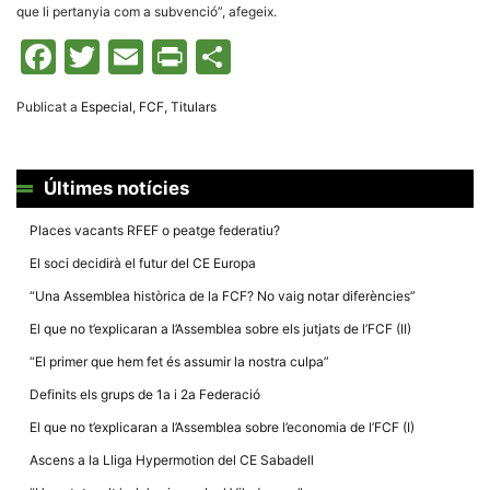
Màrqueting
que li pertanyia com a subvenció”, afegeix.
En compartir
els teus
Facebook
Twitter
Email
Print
Comparteix
interessos i
comportament
mentre
navegues pel
Publicat a
Especial
,
FCF
,
Titulars
nostre lloc
web
incrementes
la possibilitat
de mirar
Últimes notícies
només
anuncis,
Places vacants RFEF o peatge federatiu?
ofertes i
contingut
El soci decidirà el futur del CE Europa
personalitzat.
“Una Assemblea històrica de la FCF? No vaig notar diferències”
El que no t’explicaran a l’Assemblea sobre els jutjats de l’FCF (II)
“El primer que hem fet és assumir la nostra culpa”
Definits els grups de 1a i 2a Federació
El que no t’explicaran a l’Assemblea sobre l’economia de l’FCF (I)
Ascens a la Lliga Hypermotion del CE Sabadell