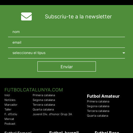
Subscriu-te a la newsletter
FUTBOLCATALUNYA.COM
Inici
Primera catalana
Futbol Amateur
Notícies
Segona catalana
Primera catalana
Marcador
Tercera catalana
Segona catalana
Taller
Quarta catalana
Tercera catalana
F. d'Estiu
Juvenil Div. d'honor Grup 3A
Quarta catalana
Mercat
Podcast
Futbol Juvenil
Futbol Base