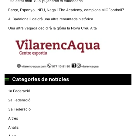
“Ha estat molt ‘xulo’ pujar amb el Viladecans”
Barça, Espanyol, NFU, Naga i The Academy, campions MICFootball7
Al Badalona li caldrà una altra remuntada històrica
Una altra vegada decidirà la glòria la Nova Creu Alta
Categories de notícies
1a Federació
2a Federació
3a Federació
Altres
Anàlisi