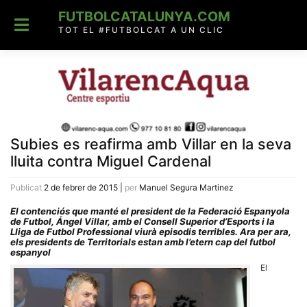
Skip
FUTBOLCATALUNYA.COM
to
content
TOT EL #FUTBOLCAT A UN CLIC
Subies es reafirma amb Villar en la seva
lluita contra Miguel Cardenal
Publicat
2 de febrer de 2015
|
per
Manuel Segura Martinez
El contenciós que manté el president de la Federació Espanyola
de Futbol, Ángel Villar, amb el Consell Superior d’Esports i la
Lliga de Futbol Professional viurà episodis terribles. Ara per ara,
els presidents de Territorials estan amb l’etern cap del futbol
espanyol
El