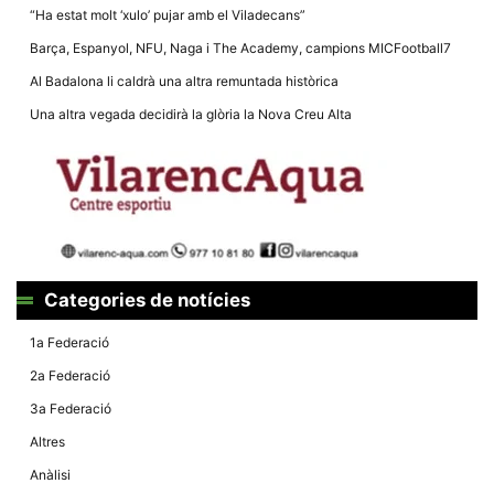
Màrqueting
“Ha estat molt ‘xulo’ pujar amb el Viladecans”
En compartir
els teus
Barça, Espanyol, NFU, Naga i The Academy, campions MICFootball7
interessos i
comportament
Al Badalona li caldrà una altra remuntada històrica
mentre
navegues pel
Una altra vegada decidirà la glòria la Nova Creu Alta
nostre lloc
web
incrementes
la possibilitat
de mirar
només
anuncis,
ofertes i
contingut
personalitzat.
Categories de notícies
1a Federació
2a Federació
3a Federació
Altres
Anàlisi