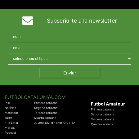
Subscriu-te a la newsletter
FUTBOLCATALUNYA.COM
Inici
Primera catalana
Futbol Amateur
Notícies
Segona catalana
Primera catalana
Marcador
Tercera catalana
Segona catalana
Taller
Quarta catalana
Tercera catalana
F. d'Estiu
Juvenil Div. d'honor Grup 3A
Quarta catalana
Mercat
Podcast