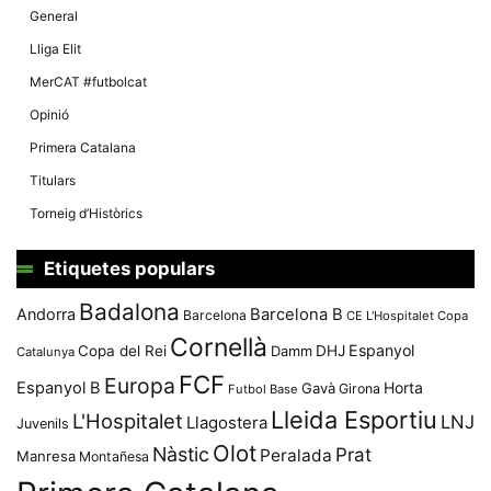
General
Lliga Elit
MerCAT #futbolcat
Opinió
Primera Catalana
Titulars
Torneig d’Històrics
Etiquetes populars
Badalona
Andorra
Barcelona B
Barcelona
CE L'Hospitalet
Copa
Cornellà
Espanyol
Copa del Rei
Damm
DHJ
Catalunya
FCF
Europa
Espanyol B
Horta
Gavà
Girona
Futbol Base
Lleida Esportiu
L'Hospitalet
LNJ
Llagostera
Juvenils
Olot
Nàstic
Prat
Peralada
Manresa
Montañesa