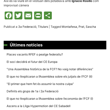
Així
es va viure
en el vestuari dels potablava amb
Ignacio Rosillo
com
la funcionalitat
improvisat càmera
i la seva
estructura.
Facebook
Twitter
Email
Print
Comparteix
Experiència
Publicat a
3a Federació
,
Titulars
|
Tagged
Montañesa
,
Prat
,
Sascha
d'usuari
Alguns
components
tècnics del
nostre lloc web
Últimes notícies
emmagatzemen
dades en el seu
Places vacants RFEF o peatge federatiu?
dispositiu que
permeten que el
El soci decidirà el futur del CE Europa
lloc funcioni tan
bé com sigui
“Una Assemblea històrica de la FCF? No vaig notar diferències”
possible. Si
rebutja
El que no t’explicaran a l’Assemblea sobre els jutjats de l’FCF (II)
aquestes
cookies
“El primer que hem fet és assumir la nostra culpa”
algunes
funcionalitats
Definits els grups de 1a i 2a Federació
desapareixeran
del lloc web.
El que no t’explicaran a l’Assemblea sobre l’economia de l’FCF (I)
Ascens a la Lliga Hypermotion del CE Sabadell