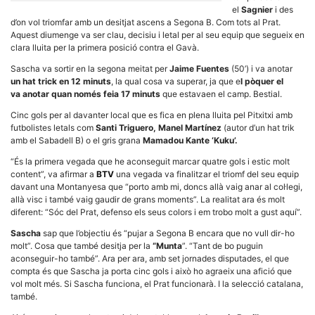
el
Sagnier
i des
d’on vol triomfar amb un desitjat ascens a Segona B. Com tots al Prat.
Aquest diumenge va ser clau, decisiu i letal per al seu equip que segueix en
clara lluita per la primera posició contra el Gavà.
Sascha va sortir en la segona meitat per
Jaime Fuentes
(50’) i va anotar
un hat trick en 12 minuts
, la qual cosa va superar, ja que e
l pòquer el
Necessàries
va anotar quan només feia 17 minuts
que estavaen el camp. Bestial.
Aquestes
cookies no
Cinc gols per al davanter local que es fica en plena lluita pel Pitxitxi amb
són
futbolistes letals com
Santi Triguero, Manel Martínez
(autor d’un hat trik
opcionals,
són
amb el Sabadell B) o el gris grana
Mamadou Kante ‘Kuku’.
necessàries
per al
“És la primera vegada que he aconseguit marcar quatre gols i estic molt
funcionament
content”, va afirmar a
BTV
una vegada va finalitzar el triomf del seu equip
tècnic de la
davant una Montanyesa que “porto amb mi, doncs allà vaig anar al col·legi,
web.
allà visc i també vaig gaudir de grans moments”. La realitat ara és molt
diferent: “Sóc del Prat, defenso els seus colors i em trobo molt a gust aquí”.
Sascha
sap que l’objectiu és “pujar a Segona B encara que no vull dir-ho
Estadístiques
molt”. Cosa que també desitja per la
“Munta
”. “Tant de bo puguin
Recopilem
dades
aconseguir-ho també”. Ara per ara, amb set jornades disputades, el que
estadístiques
compta és que Sascha ja porta cinc gols i això ho agraeix una afició que
de manera
vol molt més. Si Sascha funciona, el Prat funcionarà. I la selecció catalana,
anònima d'ús
també.
del lloc web
per a millorar