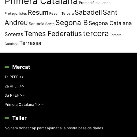
Primera Catalana
Promoció d'ascens
Resum
Sabadell
Sant
Protagonistes
Resum Tercera
Segona B
Andreu
Segona Catalana
Santboià
Sants
tercera
Temes Federatius
Soteras
Tercera
Terrassa
Catalana
Mercat
1a RFEF >>
2a RFEF >>
3a RFEF >>
Primera Catalana 1 >>
Taller
No hem trobat cap partit ajornat a la nostra base de dades.