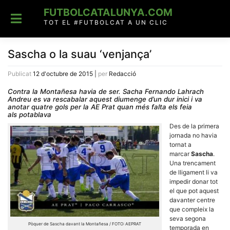
Skip
FUTBOLCATALUNYA.COM
to
content
TOT EL #FUTBOLCAT A UN CLIC
Sascha o la suau ‘venjança’
Publicat
12 d'octubre de 2015
|
per
Redacció
Contra la Montañesa havia de ser. Sacha Fernando Lahrach
Andreu es va rescabalar aquest diumenge d’un dur inici i va
anotar quatre gols per la AE Prat quan més falta els feia
als potablava
Des de la primera
jornada no havia
tornat a
marcar
Sascha
.
Una trencament
de lligament li va
impedir donar tot
el que pot aquest
davanter centre
que compleix la
seva segona
Pòquer de Sascha davant la Montañesa / FOTO: AEPRAT
temporada en