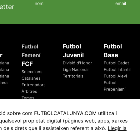
etter
Futbol
Futbol
Futbol
r
Juvenil
Base
Femení
FCF
alana
Divisió d'Honor
Futbol Cadet
alana
Liga Nacional
Futbol Infantil
Seleccions
alana
Territorials
Futbol Aleví
Catalanes
lana
Futbol
Entrenadors
Prebenjamí
Àrbitres
Temes
Federatius
rmació sobre com FUTBOLCATALUNYA.COM utilitza i
ualsevol propietat digital (pàgines web, apps, xarxes
ls drets que li assisteixen referent a això.
Llegir la
Avis Legal
Política de Privacitat
Política de Cookies