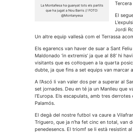
Tercera 
La Montañesa ha guanyat tots els partits
que ha jugat a Nou Barris // FOTO:
El segue
@Montanyesa
L’expuls
Jordi Ro
Un altre equip vallesà com el Terrassa aco
Els egarencs van haver de suar a Sant Feliu 
Maldonado ‘in extremis’ ja que al 88’ hi hav
visitants que es col·loquen a la quarta posi
dubte, ja que fins a set equips van marcar 
A l’Ascó li van valer dos per a superar al Sa
set jornades. Deu en té ja un Manlleu que v
l’Europa. Els escapulats, amb tres derrote
Palamós.
El degà del nostre futbol va caure a Vilafra
Triguero, que ja n’ha fet cinc en total, van
penedesencs. El triomf se li està resistint a