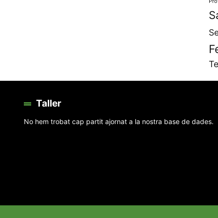
Pro
S
Se
F
Te
Taller
No hem trobat cap partit ajornat a la nostra base de dades.