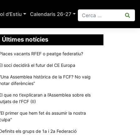
ol d'Estiu
Calendaris 26-27
Últimes notícies
Places vacants RFEF o peatge federatiu?
El soci decidirà el futur del CE Europa
“Una Assemblea històrica de la FCF? No vaig
notar diferències”
El que no t’explicaran a l’Assemblea sobre els
jutjats de l’FCF (II)
“El primer que hem fet és assumir la nostra
culpa”
Definits els grups de 1a i 2a Federació