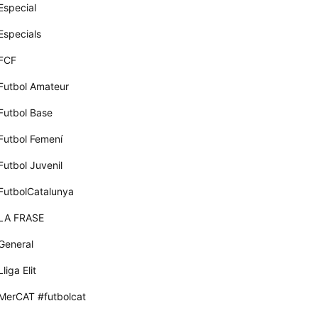
Especial
Especials
FCF
Futbol Amateur
Futbol Base
Futbol Femení
Futbol Juvenil
FutbolCatalunya
LA FRASE
General
Lliga Elit
MerCAT #futbolcat