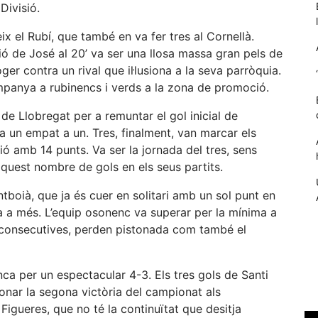
Divisió.
ix el Rubí, que també en va fer tres al Cornellà.
ió de José al 20’ va ser una llosa massa gran pels de
ger contra un rival que il·lusiona a la seva parròquia.
mpanya a rubinencs i verds a la zona de promoció.
de Llobregat per a remuntar el gol inicial de
ia un empat a un. Tres, finalment, van marcar els
ció amb 14 punts. Va ser la jornada del tres, sens
aquest nombre de gols en els seus partits.
Necessàries
ntboià, que ja és cuer en solitari amb un sol punt en
Aquestes
a a més. L’equip osonenc va superar per la mínima a
cookies no
s consecutives, perden pistonada com també el
són
opcionals,
són
necessàries
nca per un espectacular 4-3. Els tres gols de Santi
per al
 donar la segona victòria del campionat als
funcionament
l Figueres, que no té la continuïtat que desitja
tècnic de la