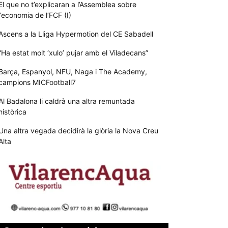
El que no t’explicaran a l’Assemblea sobre
l’economia de l’FCF (I)
Ascens a la Lliga Hypermotion del CE Sabadell
“Ha estat molt ‘xulo’ pujar amb el Viladecans”
Barça, Espanyol, NFU, Naga i The Academy,
campions MICFootball7
Al Badalona li caldrà una altra remuntada
històrica
Una altra vegada decidirà la glòria la Nova Creu
Alta