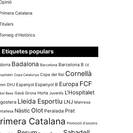
Opinió
Primera Catalana
Titulars
Torneig d’Històrics
Etiquetes populars
Badalona
dorra
Barcelona B
Barcelona
CE
Cornellà
Copa del Rei
ospitalet
Copa Catalunya
FCF
Europa
Espanyol
Espanyol B
mm
DHJ
L'Hospitalet
Horta
Gavà
Girona
Juvenils
bol Base
Lleida Esportiu
LNJ
agostera
Manresa
Olot
Nàstic
Prat
Peralada
ntañesa
rimera Catalana
Promoció d'ascens
Resum
Sabadell