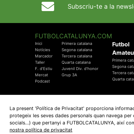
Subscriu-te a la newsl
FUTBOLCATALUNYA.COM
Futbol
Inici
Primera catalana
Notícies
Segona catalana
Amateu
Marcador
Tercera catalana
Primera cat
Taller
Quarta catalana
Segona cat
F. d'Estiu
Juvenil Div. d'honor
Tercera cat
Mercat
Grup 3A
Quarta cata
Podcast
La present 'Política de Privacitat' proporciona info
protegeix les seves dades personals quan navega per q
socials…) que pertanyi a FUTBOLCATALUNYA, així com de
© 2010 - 2026
FutbolCatalunya.com
nostra política de privacitat