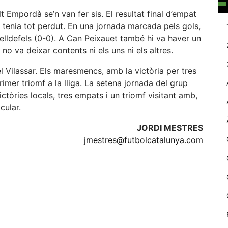
web.
lt Empordà se’n van fer sis. El resultat final d’empat
 tenia tot perdut. En una jornada marcada pels gols,
elldefels (0-0). A Can Peixauet també hi va haver un
Estadístiques
o va deixar contents ni els uns ni els altres.
Recopilem
dades
l Vilassar. Els maresmencs, amb la victòria per tres
estadístiques
imer triomf a la lliga. La setena jornada del grup
de manera
anònima d'ús
ctòries locals, tres empats i un triomf visitant amb,
del lloc web
cular.
per a millorar la
funcionalitat i
JORDI MESTRES
la seva
jmestres@futbolcatalunya.com
estructura.
eix
Experiència
d'usuari
Alguns
components
tècnics del