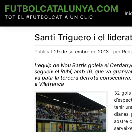
Skip
FUTBOLCATALUNYA.COM
to
Ini
TOT EL #FUTBOLCAT A UN CLIC
content
Santi Triguero i el lide
Publicat
29 de setembre de 2013
|
per
Red
L’equip de Nou Barris goleja el Cerdany
segueix el Rubí, amb 16, que va guanyar
va patir la tercera derrota consecutiva.
a Vilafranca
32 gols
d’espect
tenir un
dianes,
sostre c
serveix