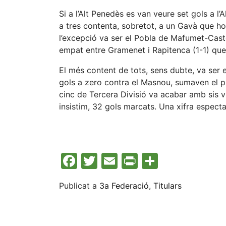
Si a l’Alt Penedès es van veure set gols a l’A
a tres contenta, sobretot, a un Gavà que ho
l’excepció va ser el Pobla de Mafumet-Cast
empat entre Gramenet i Rapitenca (1-1) que n
El més content de tots, sens dubte, va ser e
gols a zero contra el Masnou, sumaven el pr
cinc de Tercera Divisió va acabar amb sis vi
insistim, 32 gols marcats. Una xifra especta
Facebook
Twitter
Email
Print
Compart
Publicat a
3a Federació
,
Titulars