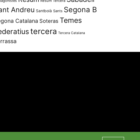
tagonistes
Resum Tercera
Segona B
ant Andreu
Santboià
Sants
Temes
gona Catalana
Soteras
tercera
ederatius
Tercera Catalana
rrassa