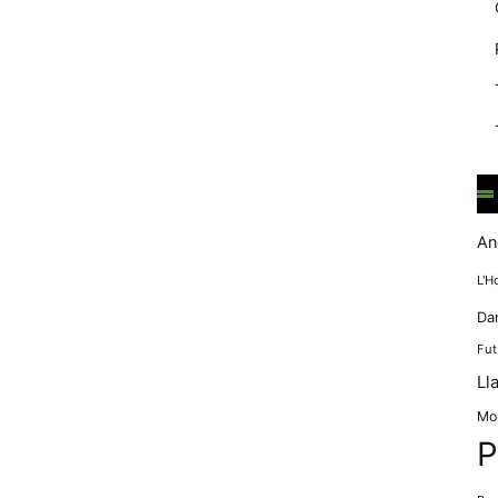
mentre
navegues pel
nostre lloc
web
incrementes la
possibilitat de
mirar només
anuncis,
ofertes i
contingut
personalitzat.
An
L'H
Da
Fut
Ll
Mo
P