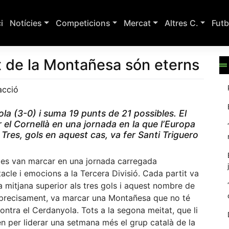
ci
Notícies
Competicions
Mercat
Altres C.
Futb
rat de la Montañesa són eterns
acció
ola (3-0) i suma 19 punts de 21 possibles. El
 el Cornellà en una jornada en la que l’Europa
 Tres, gols en aquest cas, va fer Santi Triguero
 es van marcar en una jornada carregada
acle i emocions a la Tercera Divisió. Cada partit va
a mitjana superior als tres gols i aquest nombre de
 precisament, va marcar una Montañesa que no té
ontra el Cerdanyola. Tots a la segona meitat, que li
en per liderar una setmana més el grup català de la