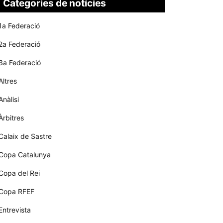
Categories de notícies
1a Federació
2a Federació
3a Federació
Altres
Anàlisi
Àrbitres
Calaix de Sastre
Copa Catalunya
Copa del Rei
Copa RFEF
Entrevista