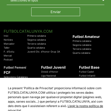
FUTBOLCATALUNYA.COM
Inici
Primera catalana
Futbol Amateur
Notícies
Segona catalana
Primera catalana
Marcador
Tercera catalana
Segona catalana
Taller
Quarta catalana
Tercera catalana
F. d'Estiu
Juvenil Div. d'honor Grup 3A
Quarta catalana
Mercat
Podcast
Futbol Juvenil
Futbol Base
Futbol Femení
FCF
Divisió d'Honor
Futbol Cadet
Liga Nacional
Futbol Infantil
Seleccions Catalanes
Territorials
Futbol Aleví
Entrenadors
Futbol Prebenjamí
Àrbitres
La present 'Política de Privacitat' proporciona informació sobre com
Temes Federatius
FUTBOLCATALUNYA.COM utilitza i protegeix les seves dades
Futbol Catalunya
Especials
personals quan navega per qualsevol propietat digital (pàgines web,
Promocions
Copa Catalunya Absoluta 2019
apps, xarxes socials…) que pertanyi a FUTBOLCATALUNYA, així com
Sortejos
Copa del Rei 2019 - 2020
dels drets que li assisteixen referent a això.
Llegir la nostra política de
Participació
Copa RFEF 2019 - 2020
privacitat