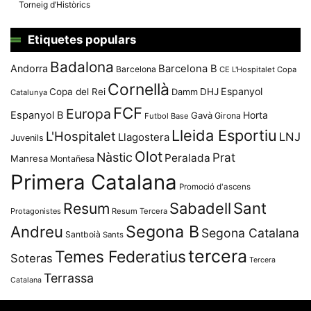
Torneig d’Històrics
Etiquetes populars
Badalona
Andorra
Barcelona B
Barcelona
CE L'Hospitalet
Copa
Cornellà
Espanyol
Copa del Rei
Damm
DHJ
Catalunya
FCF
Europa
Espanyol B
Horta
Gavà
Girona
Futbol Base
Lleida Esportiu
L'Hospitalet
LNJ
Llagostera
Juvenils
Olot
Nàstic
Prat
Peralada
Manresa
Montañesa
Primera Catalana
Promoció d'ascens
Resum
Sabadell
Sant
Protagonistes
Resum Tercera
Segona B
Andreu
Segona Catalana
Santboià
Sants
tercera
Temes Federatius
Soteras
Tercera
Terrassa
Catalana