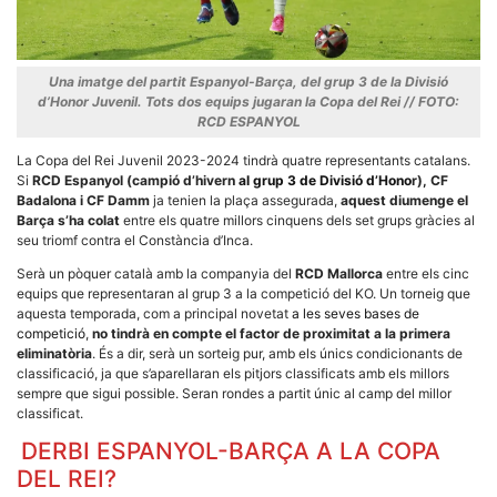
Una imatge del partit Espanyol-Barça, del grup 3 de la Divisió
d’Honor Juvenil. Tots dos equips jugaran la Copa del Rei // FOTO:
RCD ESPANYOL
Necessàries
Aquestes
La Copa del Rei Juvenil 2023-2024 tindrà quatre representants catalans.
cookies no
Si
RCD Espanyol (campió d’hivern
al grup 3 de Divisió d’Hono
r), CF
són
Badalona i CF Damm
ja tenien la plaça assegurada,
aquest diumenge el
opcionals,
són
Barça s’ha colat
entre els quatre millors cinquens dels set grups gràcies al
necessàries
seu triomf contra el Constància d’Inca.
per al
funcionament
Serà un pòquer català amb la companyia del
RCD Mallorca
entre els cinc
tècnic de la
equips que representaran al grup 3 a la competició del KO. Un torneig que
web.
aquesta temporada, com a principal novetat
a les seves bases de
competició
,
no tindrà en compte el factor de proximitat a la primera
eliminatòria
. És a dir, serà un sorteig pur, amb els únics condicionants de
Estadístiques
classificació, ja que s’aparellaran els pitjors classificats amb els millors
Recopilem
sempre que sigui possible. Seran rondes a partit únic al camp del millor
dades
classificat.
estadístiques
de manera
DERBI ESPANYOL-BARÇA A LA COPA
anònima d'ús
del lloc web
DEL REI?
per a millorar