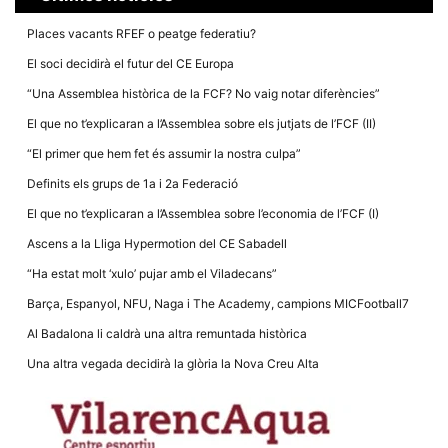
Places vacants RFEF o peatge federatiu?
El soci decidirà el futur del CE Europa
“Una Assemblea històrica de la FCF? No vaig notar diferències”
El que no t’explicaran a l’Assemblea sobre els jutjats de l’FCF (II)
“El primer que hem fet és assumir la nostra culpa”
Definits els grups de 1a i 2a Federació
El que no t’explicaran a l’Assemblea sobre l’economia de l’FCF (I)
Ascens a la Lliga Hypermotion del CE Sabadell
“Ha estat molt ‘xulo’ pujar amb el Viladecans”
Barça, Espanyol, NFU, Naga i The Academy, campions MICFootball7
Al Badalona li caldrà una altra remuntada històrica
Una altra vegada decidirà la glòria la Nova Creu Alta