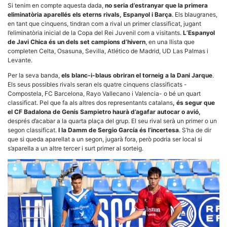
la funcionalitat
Si tenim en compte aquesta dada,
no seria d’estranyar que la primera
i la seva
eliminatòria aparellés els eterns rivals, Espanyol i Barça
. Els blaugranes,
estructura.
en tant que cinquens, tindran com a rival un primer classificat, jugant
l’eliminatòria inicial de la Copa del Rei Juvenil com a visitants.
L’Espanyol
de Javi Chica és un dels set campions d’hivern
, en una llista que
Experiència
completen Celta, Osasuna, Sevilla, Atlético de Madrid, UD Las Palmas i
d'usuari
Levante.
Alguns
components
Per la seva banda,
els blanc-i-blaus obriran el torneig a la Dani Jarque
.
tècnics del
Els seus possibles rivals seran els quatre cinquens classificats -
nostre lloc web
Compostela, FC Barcelona, Rayo Vallecano i Valencia- o bé un quart
emmagatzemen
classificat. Pel que fa als altres dos representants catalans
, és segur que
dades en el seu
el CF Badalona de Genís Sampietro haurà d’agafar autocar o avió,
dispositiu que
permeten que el
després d’acabar a la quarta plaça del grup. El seu rival serà un primer o un
lloc funcioni tan
segon classificat.
I la Damm de Sergio García és l’incertesa
. S’ha de dir
bé com sigui
que si queda aparellat a un segon, jugarà fora, però podria ser local si
possible. Si
s’aparella a un altre tercer i surt primer al sorteig.
rebutja
aquestes
cookies
algunes
funcionalitats
desapareixeran
del lloc web.