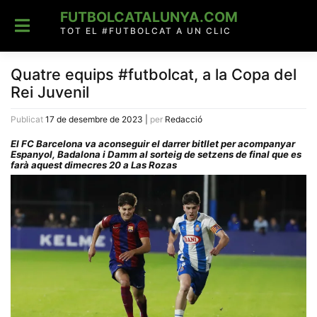
Skip
FUTBOLCATALUNYA.COM
to
content
TOT EL #FUTBOLCAT A UN CLIC
Quatre equips #futbolcat, a la Copa del
Rei Juvenil
Publicat
17 de desembre de 2023
|
per
Redacció
El FC Barcelona va aconseguir el darrer bitllet per acompanyar
Espanyol, Badalona i Damm al sorteig de setzens de final que es
farà aquest dimecres 20 a Las Rozas