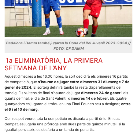
Màrqueting
En compartir
els teus
interessos i
comportament
mentre
navegues pel
nostre lloc
web
incrementes
Badalona i Damm també jugaran la Copa del Rei Juvenil 2023-2024 //
la possibilitat
FOTO: CF DAMM
de mirar
només
1a ELIMINATÒRIA, LA PRIMERA
anuncis,
ofertes i
SETMANA DE L’ANY
contingut
personalitzat.
Aquest dimecres a les 16.00 hores, la sort decidirà els primeres 16 partits
de competició, que
s’hauran de jugar entre dimecres 3 i diumenge 7 de
gener de 2024.
El sorteig definirà també la resta d’aparellaments del
torneig. Els vuitens de final s’hauran de jugar
dimecres 24 de gener
i els
quarts de final, el dia de Sant Valentí,
dimecres 14 de febrer
. Els quatre
guanyadors es jugaran el trofeu en una Final Four en seu a designar,
entre
el 6 i el 10 de març
.
Com es pot veure, tota la competició es disputa a partit únic. En cas
d’empat, es jugaria una pròrroga amb dues parts de quinze minuts i si la
igualtat persisteix, es desfaria a un tanda de penaltis.