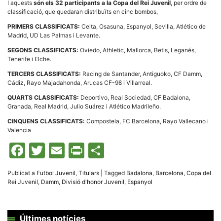
I aquests
són els 32 participants a la Copa del Rei Juvenil
, per ordre de
classificació, que quedaran distribuïts en cinc bombos,
PRIMERS CLASSIFICATS:
Celta, Osasuna, Espanyol, Sevilla, Atlético de
Madrid, UD Las Palmas i Levante.
SEGONS CLASSIFICATS:
Oviedo, Athletic, Mallorca, Betis, Leganés,
Tenerife i Elche.
TERCERS CLASSIFICATS:
Racing de Santander, Antiguoko, CF Damm,
Cádiz, Rayo Majadahonda, Arucas CF-98 i Villarreal.
QUARTS CLASSIFICATS:
Deportivo, Real Sociedad, CF Badalona,
Granada, Real Madrid, Julio Suárez i Atlético Madrileño.
CINQUENS CLASSIFICATS:
Compostela, FC Barcelona, Rayo Vallecano i
Valencia
Facebook
Twitter
Email
Print
Comparteix
Publicat a
Futbol Juvenil
,
Titulars
|
Tagged
Badalona
,
Barcelona
,
Copa del
Rei Juvenil
,
Damm
,
Divisió d'honor Juvenil
,
Espanyol
Últimes notícies