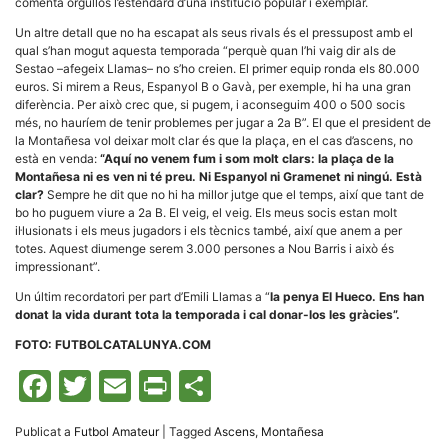
comenta orgullós l’estendard d’una institució popular i exemplar.
Un altre detall que no ha escapat als seus rivals és el pressupost amb el
qual s’han mogut aquesta temporada “perquè quan l’hi vaig dir als de
Sestao –afegeix Llamas– no s’ho creien. El primer equip ronda els 80.000
euros. Si mirem a Reus, Espanyol B o Gavà, per exemple, hi ha una gran
diferència. Per això crec que, si pugem, i aconseguim 400 o 500 socis
Necessàries
més, no hauríem de tenir problemes per jugar a 2a B”. El que el president de
Aquestes
la Montañesa vol deixar molt clar és que la plaça, en el cas d’ascens, no
cookies no
està en venda:
“Aquí no venem fum i som molt clars: la plaça de la
són
Montañesa ni es ven ni té preu. Ni Espanyol ni Gramenet ni ningú. Està
opcionals,
clar?
Sempre he dit que no hi ha millor jutge que el temps, així que tant de
són
necessàries
bo ho puguem viure a 2a B. El veig, el veig. Els meus socis estan molt
per al
il·lusionats i els meus jugadors i els tècnics també, així que anem a per
funcionament
totes. Aquest diumenge serem 3.000 persones a Nou Barris i això és
tècnic de la
impressionant”.
web.
Un últim recordatori per part d’Emili Llamas a “
la penya El Hueco. Ens han
donat la vida durant tota la temporada i cal donar-los les gràcies”.
Estadístiques
FOTO: FUTBOLCATALUNYA.COM
Recopilem
dades
Facebook
Twitter
Email
Print
Comparteix
estadístiques
de manera
anònima d'ús
del lloc web
Publicat a
Futbol Amateur
|
Tagged
Ascens
,
Montañesa
per a millorar