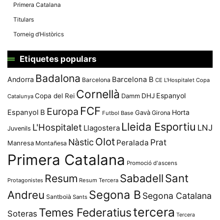
Primera Catalana
Titulars
Torneig d’Històrics
Etiquetes populars
Badalona
Andorra
Barcelona B
Barcelona
CE L'Hospitalet
Copa
Cornellà
Espanyol
Copa del Rei
Damm
DHJ
Catalunya
FCF
Europa
Espanyol B
Horta
Gavà
Girona
Futbol Base
Lleida Esportiu
L'Hospitalet
LNJ
Llagostera
Juvenils
Olot
Nàstic
Prat
Peralada
Manresa
Montañesa
Primera Catalana
Promoció d'ascens
Resum
Sabadell
Sant
Protagonistes
Resum Tercera
Segona B
Andreu
Segona Catalana
Santboià
Sants
tercera
Temes Federatius
Soteras
Tercera