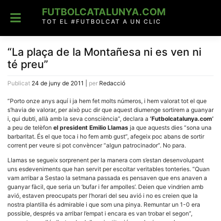
Skip
FUTBOLCATALUNYA.COM
to
content
TOT EL #FUTBOLCAT A UN CLIC
“La plaça de la Montañesa ni es ven ni
té preu”
Publicat
24 de juny de 2011
|
per
Redacció
“Porto onze anys aquí i ja hem fet molts números, i hem valorat tot el que
s’havia de valorar, per això puc dir que aquest diumenge sortirem a guanyar
i, qui dubti, allà amb la seva consciència”, declara a
‘Futbolcatalunya.com’
a peu de telèfon
el president Emilio Llamas
ja que aquests dies “sona una
barbaritat. És el que toca i ho fem amb gust”, afegeix poc abans de sortir
corrent per veure si pot convèncer “algun patrocinador”. No para.
Llamas se segueix sorprenent per la manera com s’estan desenvolupant
uns esdeveniments que han servit per escoltar veritables tonteries. “Quan
vam arribar a Sestao la setmana passada es pensaven que ens anaven a
guanyar fàcil, que seria un ‘bufar i fer ampolles’. Deien que vindrien amb
avió, estaven preocupats per l’horari del seu avió i no es creien que la
nostra plantilla és admirable i que som una pinya. Remuntar un 1-0 era
possible, després va arribar l’empat i encara es van trobar el segon”,