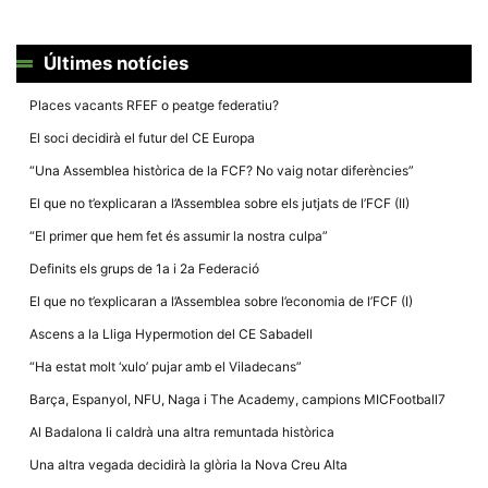
la funcionalitat
i la seva
estructura.
Últimes notícies
Places vacants RFEF o peatge federatiu?
Experiència
d'usuari
El soci decidirà el futur del CE Europa
Alguns
components
“Una Assemblea històrica de la FCF? No vaig notar diferències”
tècnics del
nostre lloc web
El que no t’explicaran a l’Assemblea sobre els jutjats de l’FCF (II)
emmagatzemen
dades en el seu
“El primer que hem fet és assumir la nostra culpa”
dispositiu que
permeten que el
Definits els grups de 1a i 2a Federació
lloc funcioni tan
bé com sigui
El que no t’explicaran a l’Assemblea sobre l’economia de l’FCF (I)
possible. Si
rebutja
Ascens a la Lliga Hypermotion del CE Sabadell
aquestes
cookies
“Ha estat molt ‘xulo’ pujar amb el Viladecans”
algunes
funcionalitats
Barça, Espanyol, NFU, Naga i The Academy, campions MICFootball7
desapareixeran
del lloc web.
Al Badalona li caldrà una altra remuntada històrica
Una altra vegada decidirà la glòria la Nova Creu Alta