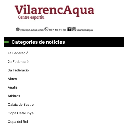
Màrqueting
En compartir
els teus
interessos i
comportament
mentre
navegues pel
nostre lloc
web
incrementes
Categories de notícies
la possibilitat
de mirar
només
1a Federació
anuncis,
ofertes i
2a Federació
contingut
personalitzat.
3a Federació
Altres
Anàlisi
Àrbitres
Calaix de Sastre
Copa Catalunya
Copa del Rei