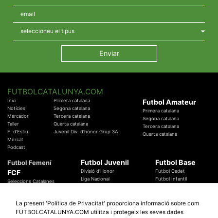
FUTBOLCATALUNYA.COM
Inici
Primera catalana
Futbol Amateur
Notícies
Segona catalana
Primera catalana
Marcador
Tercera catalana
Segona catalana
Taller
Quarta catalana
Tercera catalana
F. d'Estiu
Juvenil Div. d'honor Grup 3A
Quarta catalana
Mercat
Podcast
Futbol Juvenil
Futbol Base
Futbol Femení
FCF
Divisió d'Honor
Futbol Cadet
Liga Nacional
Futbol Infantil
Seleccions Catalanes
Territorials
Futbol Aleví
Entrenadors
Futbol Prebenjamí
Àrbitres
La present 'Política de Privacitat' proporciona informació sobre com
Temes Federatius
FUTBOLCATALUNYA.COM utilitza i protegeix les seves dades