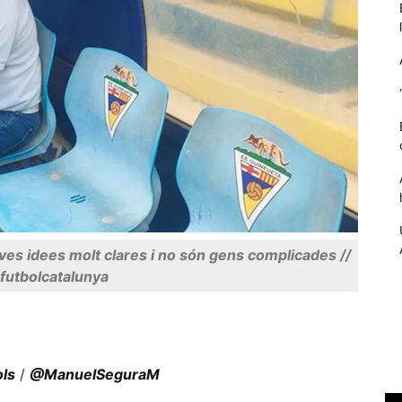
Necessàries
eves idees molt clares i no són gens complicades //
Aquestes
cookies no
futbolcatalunya
són
opcionals,
són
necessàries
per al
ols
/
@ManuelSeguraM
funcionament
tècnic de la