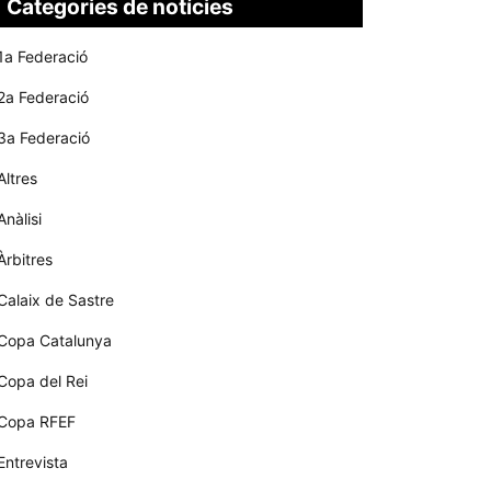
Categories de notícies
1a Federació
2a Federació
3a Federació
Altres
Anàlisi
Àrbitres
Calaix de Sastre
Copa Catalunya
Copa del Rei
Copa RFEF
Entrevista