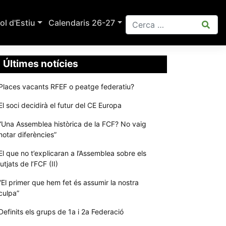
ol d'Estiu
Calendaris 26-27
Últimes notícies
Places vacants RFEF o peatge federatiu?
El soci decidirà el futur del CE Europa
“Una Assemblea històrica de la FCF? No vaig
notar diferències”
El que no t’explicaran a l’Assemblea sobre els
jutjats de l’FCF (II)
“El primer que hem fet és assumir la nostra
culpa”
Definits els grups de 1a i 2a Federació