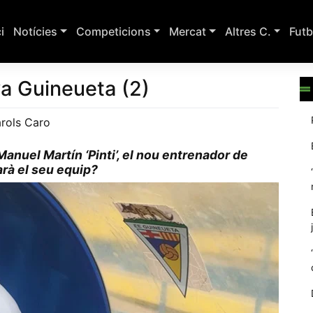
ci
Notícies
Competicions
Mercat
Altres C.
Futb
ova Guineueta (2)
arols Caro
nuel Martín ‘Pinti’, el nou entrenador de
arà el seu equip?