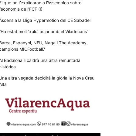
El que no t’explicaran a l’Assemblea sobre
l’economia de l’FCF (I)
Ascens a la Lliga Hypermotion del CE Sabadell
“Ha estat molt ‘xulo’ pujar amb el Viladecans”
Barça, Espanyol, NFU, Naga i The Academy,
campions MICFootball7
Al Badalona li caldrà una altra remuntada
històrica
Una altra vegada decidirà la glòria la Nova Creu
Alta