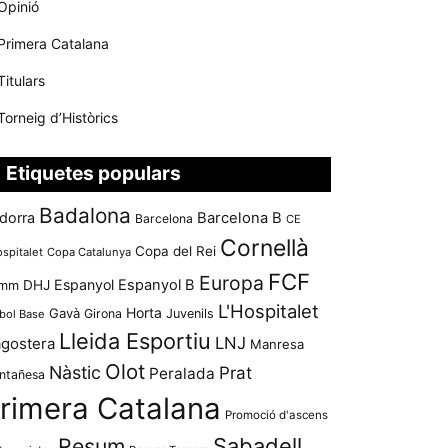
Opinió
Primera Catalana
Titulars
Torneig d’Històrics
Etiquetes populars
Badalona
dorra
Barcelona B
Barcelona
CE
Cornellà
Copa del Rei
ospitalet
Copa Catalunya
FCF
Europa
Espanyol
Espanyol B
mm
DHJ
L'Hospitalet
Horta
Gavà
Girona
Juvenils
bol Base
Lleida Esportiu
LNJ
agostera
Manresa
Olot
Nàstic
Prat
Peralada
ntañesa
rimera Catalana
Promoció d'ascens
Resum
Sabadell