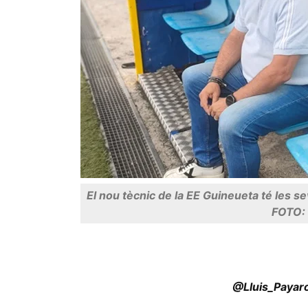
El nou tècnic de la EE Guineueta té les s
FOTO: 
@Lluis_Payar