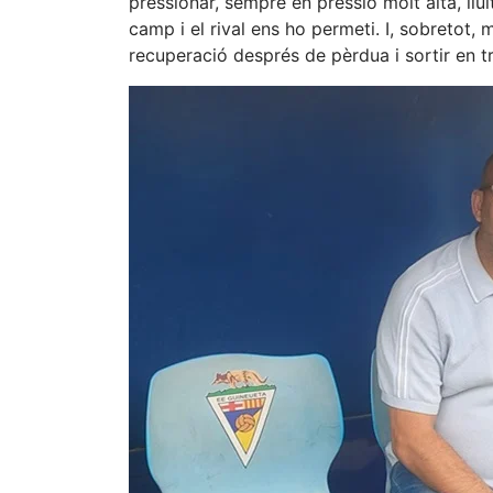
pressionar, sempre en pressió molt alta, llui
camp i el rival ens ho permeti. I, sobretot, 
recuperació després de pèrdua i sortir en tr