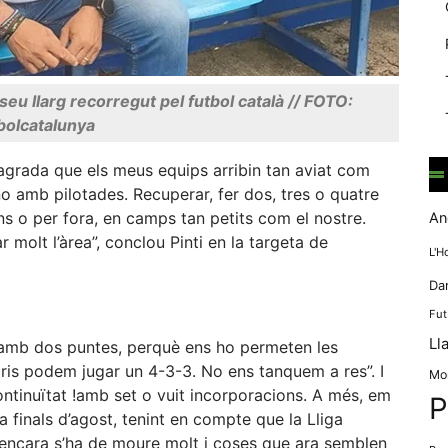
mentre
navegues pel
nostre lloc
web
incrementes la
seu llarg recorregut pel futbol català // FOTO:
possibilitat de
bolcatalunya
mirar només
anuncis,
ofertes i
’agrada que els meus equips arribin tan aviat com
contingut
 no amb pilotades. Recuperar, fer dos, tres o quatre
personalitzat.
ins o per fora, en camps tan petits com el nostre.
An
 molt l’àrea”, conclou Pinti en la targeta de
L'H
Da
Fut
Ll
 amb dos puntes, perquè ens ho permeten les
ris podem jugar un 4-3-3. No ens tanquem a res”. I
Mo
ontinuïtat !amb set o vuit incorporacions. A més, em
P
 a finals d’agost, tenint en compte que la Lliga
 encara s’ha de moure molt i coses que ara semblen