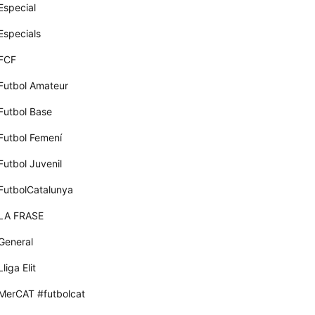
Especial
Especials
FCF
Futbol Amateur
Futbol Base
Futbol Femení
Futbol Juvenil
FutbolCatalunya
LA FRASE
General
Lliga Elit
MerCAT #futbolcat