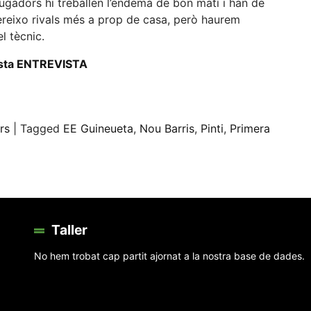
jugadors hi treballen l’endemà de bon matí i han de
fereixo rivals més a prop de casa, però haurem
l tècnic.
uesta ENTREVISTA
eix
rs
|
Tagged
EE Guineueta
,
Nou Barris
,
Pinti
,
Primera
Taller
No hem trobat cap partit ajornat a la nostra base de dades.