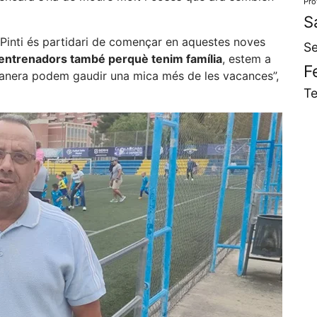
Pro
S
Pinti és partidari de començar en aquestes noves
Se
ls entrenadors també perquè tenim família
, estem a
F
a manera podem gaudir una mica més de les vacances”,
Te