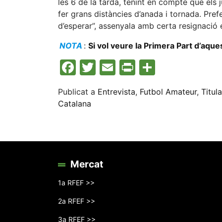
les 6 de la tarda, tenint en compte que els 
fer grans distàncies d’anada i tornada. Pre
d’esperar”, assenyala amb certa resignació e
NOTA
:
Si vol veure la Primera Part d’aq
Facebook
Twitter
Email
Print
Compart
Publicat a
Entrevista
,
Futbol Amateur
,
Titula
Catalana
Mercat
1a RFEF >>
2a RFEF >>
3a RFEF >>