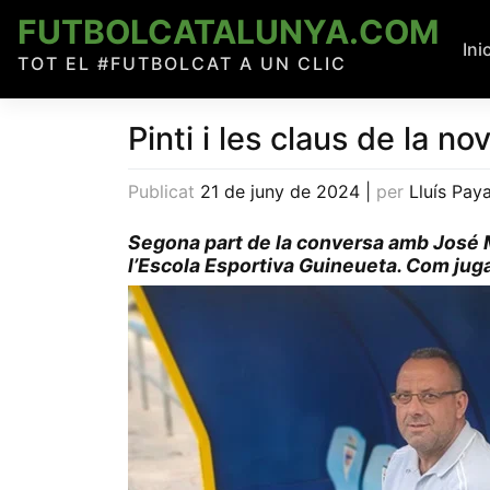
Skip
FUTBOLCATALUNYA.COM
to
Ini
TOT EL #FUTBOLCAT A UN CLIC
content
Pinti i les claus de la n
Publicat
21 de juny de 2024
|
per
Lluís Pay
Segona part de la conversa amb José Ma
l’Escola Esportiva Guineueta. Com jug