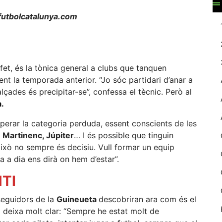
web.
utbolcatalunya.com
Estadístiques
Recopilem
dades
fet, és la tònica general a clubs que tanquen
estadístiques
ment la temporada anterior. “Jo sóc partidari d’anar a
de manera
lçades és precipitar-se”, confessa el tècnic. Però al
anònima d'ús
del lloc web
.
per a millorar la
funcionalitat i
cuperar la categoria perduda, essent conscients de les
la seva
m
Martinenc, Júpiter
… I és possible que tinguin
estructura.
ixò no sempre és decisiu. Vull formar un equip
ia a dia ens dirà on hem d’estar”.
Experiència
TI
d'usuari
Alguns
 seguidors de la
Guineueta
descobriran ara com és el
components
 ho deixa molt clar: “Sempre he estat molt de
tècnics del