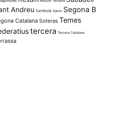
tagonistes
Resum Tercera
Segona B
ant Andreu
Santboià
Sants
Temes
gona Catalana
Soteras
tercera
ederatius
Tercera Catalana
rrassa