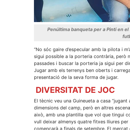
Penúltima banqueta per a Pinti en el 
fut
“No sóc gaire d’especular amb la pilota i m
sigui possible a la porteria contrària, però
passades i buscar la porteria ja sigui per d
Jugar amb els terrenys ben oberts i carregar
presentació de la seva forma de jugar.
DIVERSITAT DE JOC
El tècnic veu una Guineueta a casa “jugant
dimensions del camp, però en altres escena
això, amb una plantilla que vol que tingui c
vull deixar almenys quatre fitxes lliures per
començarà a finals de setembre. El mercat