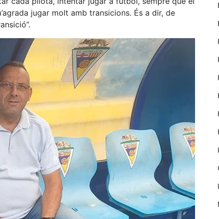
tar cada pilota, intentar jugar a futbol, sempre que el
nostre lloc web
m’agrada jugar molt amb transicions. És a dir, de
emmagatzemen
dades en el seu
ansició”.
dispositiu que
permeten que
el lloc funcioni
tan bé com
sigui possible.
Si rebutja
aquestes
cookies
algunes
funcionalitats
desapareixeran
del lloc web.
Màrqueting
En compartir
els teus
interessos i
comportament