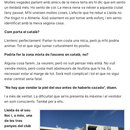
Moltes vegades parlant amb amics de la meva terra els hi dic que em sento
un lleidatà més. Ho sento de cor. La meva nena va néixer a aquesta ciutat
l’any passat. M’hi uneixen moltes coses. L’afecte que he rebut a Lleida no
l’he tingut ni a Almería. Això solament es pot tornar amb esforç i em sento
identificat amb la meva segona casa.
Com porta el català?
L’entenc perfectament. Parlar-lo em costa una mica, però ja m’hi podria
animar. Tot el que sigui sumar culturalment és positiu.
Podria fer la zona mixta de l’ascens en català, no?
Alguna cosa farem. Ja veurem, però no vull pensar més enllà. No vull
vendre motos, però costa molt abstreure’s de l’eufòria que hi ha. És
necessari estar al marge de tot. Serà molt complicat i tot el que no sigui
estar centrat seria fatal.
“No hay que vender la piel del oso antes de haberlo cazado”, diuen.
I a més de veritat. La dificultat que se’ns presenta és màxima i al vestidor
en som conscients. També per a ells.
Lleida és el seu
lloc i, a més, una
de les tres
penyes del club