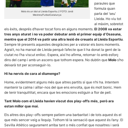
paraules que
formula quan
Molo és un ídol al Lleida Esportiu // FOTO: Jordi
parla del ‘seu’
Mestres/FutbolCatalunya
Lleida. Ho viu tot
al màxim, sobretot
els èxits, després d’haver tocat fons en alguns moments.
El 2008 va estar
tres anys aturat i no va poder debutar amb el primer equip d’Osasuna,
Necessàries
Aquestes
mentre que el 2014 va patir una altra lesió de creuats al Lleida Esportiu
.
cookies no
Sempre té presents aquestes desgràcies per a valorar els bons moments.
són
Agraït, no ha marxat de Lleida perquè l’afecte que li ha donat la gent de la
opcionals,
ciutat no l’ha viscut enlloc. Espera, així ho afirma, retornar-lo amb esforç
són
dins del camp i amb un ascens que tothom espera. No dubtin que
Molo
s’ho
necessàries
per al
deixarà tot per aconseguir-lo.
funcionament
tècnic de la
Hi ha nervis de cara al diumenge?
web.
Home, evidentment alguns més que altres partits sí que n’hi ha. Intentem
mantenir la calma i aïllar-nos del que ens envolta, que és molt bonic. Hem
de tenir tranquil·litat, encara que les emocions estiguin a flor de pell.
Estadístiques
Recopilem
Tant Molo com el Lleida havien viscut dos play-offs més, però ara
dades
estan millor que mai.
estadístiques
de manera
Els altres dos play-offs sempre patíem una barbaritat i de tots aquest és el
anònima d'ús
que més sencer veig a l’equip. Tothom té la sensació que aquest és l’any. El
del lloc web
Sevilla Atlético segurament arriba tant o més confiat que nosaltres i serà
per a millorar