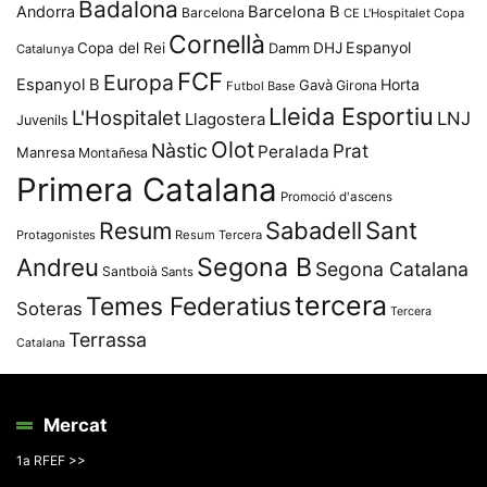
Badalona
Andorra
Barcelona B
Barcelona
CE L'Hospitalet
Copa
Cornellà
Espanyol
Copa del Rei
Damm
DHJ
Catalunya
FCF
Europa
Espanyol B
Horta
Gavà
Girona
Futbol Base
Lleida Esportiu
L'Hospitalet
LNJ
Llagostera
Juvenils
Olot
Nàstic
Prat
Peralada
Manresa
Montañesa
Primera Catalana
Promoció d'ascens
Resum
Sabadell
Sant
Protagonistes
Resum Tercera
Segona B
Andreu
Segona Catalana
Santboià
Sants
tercera
Temes Federatius
Soteras
Tercera
Terrassa
Catalana
Mercat
1a RFEF >>