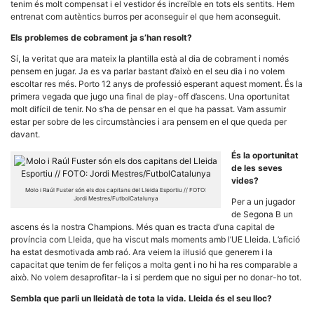
tenim és molt compensat i el vestidor és increïble en tots els sentits. Hem
entrenat com autèntics burros per aconseguir el que hem aconseguit.
Els problemes de cobrament ja s’han resolt?
Sí, la veritat que ara mateix la plantilla està al dia de cobrament i només
pensem en jugar. Ja es va parlar bastant d’això en el seu dia i no volem
escoltar res més. Porto 12 anys de professió esperant aquest moment. És la
primera vegada que jugo una final de play-off d’ascens. Una oportunitat
molt difícil de tenir. No s’ha de pensar en el que ha passat. Vam assumir
estar per sobre de les circumstàncies i ara pensem en el que queda per
davant.
És la oportunitat
de les seves
vides?
Molo i Raúl Fuster són els dos capitans del Lleida Esportiu // FOTO:
Jordi Mestres/FutbolCatalunya
Per a un jugador
de Segona B un
ascens és la nostra Champions. Més quan es tracta d’una capital de
província com Lleida, que ha viscut mals moments amb l’UE Lleida. L’afició
ha estat desmotivada amb raó. Ara veiem la il·lusió que generem i la
capacitat que tenim de fer feliços a molta gent i no hi ha res comparable a
això. No volem desaprofitar-la i si perdem que no sigui per no donar-ho tot.
Sembla que parli un lleidatà de tota la vida. Lleida és el seu lloc?