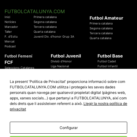
FUTBOLCATALUNYA.COM
Inici
Primera catalana
Futbol Amateur
Notícies
Segona catalana
Primera catalana
Marcador
Tercera catalana
Segona catalana
Taller
Quarta catalana
Tercera catalana
F. d'Estiu
Juvenil Div. d'honor Grup 3A
Quarta catalana
Mercat
Podcast
Futbol Juvenil
Futbol Base
Futbol Femení
FCF
Divisió d'Honor
Futbol Cadet
Liga Nacional
Futbol Infantil
Seleccions Catalanes
Territorials
Futbol Aleví
Entrenadors
Futbol Prebenjamí
Àrbitres
La present 'Política de Privacitat' proporciona informació sobre com
Temes Federatius
FUTBOLCATALUNYA.COM utilitza i protegeix les seves dades
Futbol Catalunya
Especials
personals quan navega per qualsevol propietat digital (pàgines web,
Promocions
apps, xarxes socials…) que pertanyi a FUTBOLCATALUNYA, així com
Copa Catalunya Absoluta 2019
Sortejos
Copa del Rei 2019 - 2020
dels drets que li assisteixen referent a això.
Llegir la nostra política de
Participació
Copa RFEF 2019 - 2020
privacitat
Copa Catalunya Amateur 2019
Configurar
© 2010 - 2026
FutbolCatalunya.com