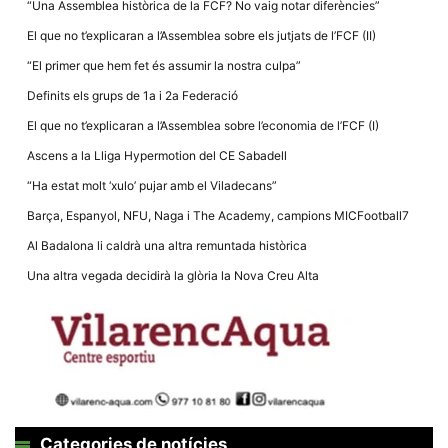
“Una Assemblea històrica de la FCF? No vaig notar diferències”
El que no t’explicaran a l’Assemblea sobre els jutjats de l’FCF (II)
“El primer que hem fet és assumir la nostra culpa”
Definits els grups de 1a i 2a Federació
El que no t’explicaran a l’Assemblea sobre l’economia de l’FCF (I)
Ascens a la Lliga Hypermotion del CE Sabadell
“Ha estat molt ‘xulo’ pujar amb el Viladecans”
Barça, Espanyol, NFU, Naga i The Academy, campions MICFootball7
Al Badalona li caldrà una altra remuntada històrica
Una altra vegada decidirà la glòria la Nova Creu Alta
Categories de notícies