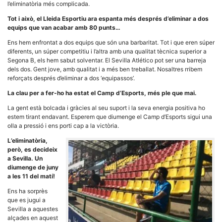
l’eliminatòria més complicada.
la funcionalitat
i la seva
Tot i això, el Lleida Esportiu ara espanta més després d’eliminar a dos
estructura.
equips que van acabar amb 80 punts…
Ens hem enfrontat a dos equips que són una barbaritat. Tot i que eren súper
Experiència
diferents, un súper competitiu i l’altra amb una qualitat tècnica superior a
d'usuari
Segona B, els hem sabut solventar. El Sevilla Atlético pot ser una barreja
Alguns
dels dos. Gent jove, amb qualitat i a més ben treballat. Nosaltres rribem
components
reforçats després d’eliminar a dos ‘equipassos’.
tècnics del
nostre lloc web
La clau per a fer-ho ha estat el Camp d’Esports, més ple que mai.
emmagatzemen
dades en el seu
La gent està bolcada i gràcies al seu suport i la seva energia positiva ho
dispositiu que
estem tirant endavant. Esperem que diumenge el Camp d’Esports sigui una
permeten que el
lloc funcioni tan
olla a pressió i ens porti cap a la victòria.
bé com sigui
possible. Si
L’eliminatòria,
rebutja
però, es decideix
aquestes
a Sevilla. Un
cookies
diumenge de juny
algunes
a les 11 del matí!
funcionalitats
desapareixeran
Ens ha sorprès
del lloc web.
que es jugui a
Sevilla a aquestes
alçades en aquest