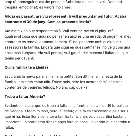
prop d’aconseguir el màxim per a un futbolista del meu nivell. Doncs sí
(respira, emocionat) es valora molt més.
Allò ja es passat, ara viu el present i li vull preguntar pel futur. Acaba
contracte el 30 de juny. Com es presenta l’estiu?
Ara mateix no puc respondre això. Vull centrar-me en el play-off i
qualsevol cosa que sigui no pensar en això és una errada. Si pugem, el meu
contracte es renova automàticament. Si no, parlarem amb el club, els
assessors i la família. Encara que sigui en dues setmanes, ho veig com una
cosa molt llunyana. No vull pensar, vull gaudir del moment i lluitar pel que
tenim per davant.
Quina família té a Lleida?
Estic amb la meva parella i la nena petita. Són d’Almería i la resta de la
família i amistats estan allà. Estem sols, però les nostres famílies estan
contentes de veure’ns feliços. No tinc cap queixa.
Troba a faltar Almería?
Evidentment, clar que es troba a faltar a la família i els amics. El futbolista
de Segona B l’admiro molt, perquè l’esforç que fa és encomiable pels sous
que hi ha. Estar lluny de la teva família tants anys és un sacrifici bastant
important. Jo porto prop d’onze anys fora de casa i la veritat que es troba a
faltar.