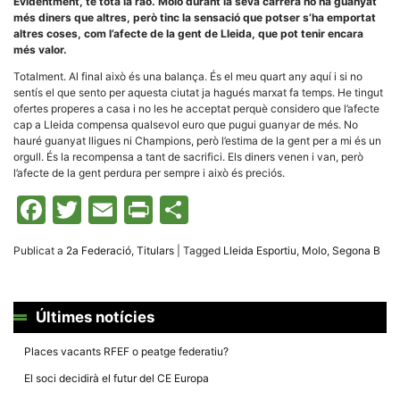
Evidentment, té tota la raó. Molo durant la seva carrera no ha guanyat
més diners que altres, però tinc la sensació que potser s’ha emportat
altres coses, com l’afecte de la gent de Lleida, que pot tenir encara
més valor.
Totalment. Al final això és una balança. És el meu quart any aquí i si no
sentís el que sento per aquesta ciutat ja hagués marxat fa temps. He tingut
ofertes properes a casa i no les he acceptat perquè considero que l’afecte
cap a Lleida compensa qualsevol euro que pugui guanyar de més. No
hauré guanyat lligues ni Champions, però l’estima de la gent per a mi és un
orgull. És la recompensa a tant de sacrifici. Els diners venen i van, però
l’afecte de la gent perdura per sempre i això és preciós.
Facebook
Twitter
Email
Print
Comparteix
Publicat a
2a Federació
,
Titulars
|
Tagged
Lleida Esportiu
,
Molo
,
Segona B
Últimes notícies
Places vacants RFEF o peatge federatiu?
El soci decidirà el futur del CE Europa