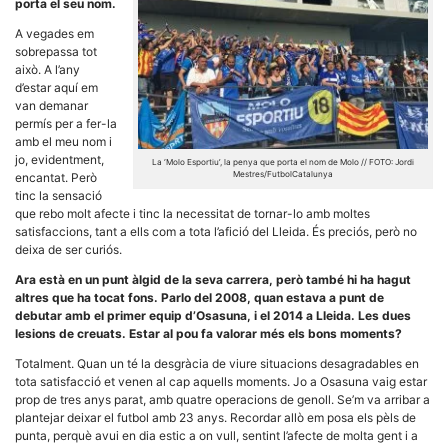
porta el seu nom.
A vegades em
sobrepassa tot
això. A l’any
d’estar aquí em
van demanar
permís per a fer-la
amb el meu nom i
jo, evidentment,
La ‘Molo Esportiu’, la penya que porta el nom de Molo // FOTO: Jordi
Mestres/FutbolCatalunya
encantat. Però
tinc la sensació
que rebo molt afecte i tinc la necessitat de tornar-lo amb moltes
satisfaccions, tant a ells com a tota l’afició del Lleida. És preciós, però no
deixa de ser curiós.
Ara està en un punt àlgid de la seva carrera, però també hi ha hagut
altres que ha tocat fons. Parlo del 2008, quan estava a punt de
debutar amb el primer equip d’Osasuna, i el 2014 a Lleida. Les dues
lesions de creuats. Estar al pou fa valorar més els bons moments?
Totalment. Quan un té la desgràcia de viure situacions desagradables en
tota satisfacció et venen al cap aquells moments. Jo a Osasuna vaig estar
prop de tres anys parat, amb quatre operacions de genoll. Se’m va arribar a
plantejar deixar el futbol amb 23 anys. Recordar allò em posa els pèls de
punta, perquè avui en dia estic a on vull, sentint l’afecte de molta gent i a