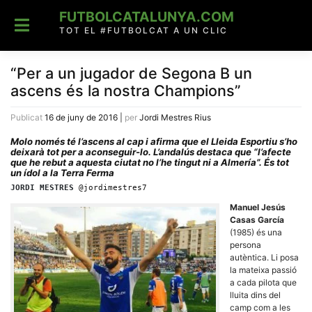
Skip
FUTBOLCATALUNYA.COM
to
content
TOT EL #FUTBOLCAT A UN CLIC
“Per a un jugador de Segona B un
ascens és la nostra Champions”
Publicat
16 de juny de 2016
|
per
Jordi Mestres Rius
Molo només té l’ascens al cap i afirma que el Lleida Esportiu s’ho
deixarà tot per a aconseguir-lo. L’andalús destaca que “l’afecte
que he rebut a aquesta ciutat no l’he tingut ni a Almería”. És tot
un ídol a la Terra Ferma
JORDI MESTRES
@jordimestres7
Manuel Jesús
Casas García
(1985) és una
persona
autèntica. Li posa
la mateixa passió
a cada pilota que
lluita dins del
camp com a les