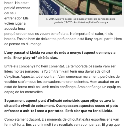
Màrqueting
horari. Ha estat
En compartir
petició expressa
els teus
del seu
interessos i
comportament
entrenador. Ells
El 2014, Molo va passar-se 8 mesos veient els partits des de la
mentre
graderia // FOTO: Jordi Mestres/FutbolCatalunya
volien jugar a
navegues pel
aquesta hora
nostre lloc
perquè creuen que es veuen beneficiats. No importarà el calor, ni els
web
horaris. Ens ho hem de deixar tot, però encara està lluny aquell partit. Hem
incrementes
la possibilitat
de pensar en diumenge.
de mirar
només
L’any passat el Lleida va anar de més a menys i aquest de menys a
anuncis,
més. En un play-off això és clau.
ofertes i
contingut
Entre els companys ho hem comentat. La temporada passada vam ser
personalitzat.
líders moltes jornades i a l’últim tram vam tenir una davallada difícil
d’explicar. Aquesta, tot el contrari. Vam començar malament, però dins del
vestidor sabíem que les sensacions no eren dolentes. Hem acabat en un
estat de forma molt bo i amb molta confiança. Amb confiança un equip és
capaç de fer meravelles.
Segurament aquest punt d’inflexió coincideix quan pitjor estava la
situació a nivell de cobrament. Quan passen aquestes coses et pots
enfonsar o unir-te i anar a per totes. Està clar què va fer el Lleida.
Completament d’acord. Els moments de dificultat extra esportius ens van
fer molt forts. Ens va unir molt i els resultats van acompanyar. El grup que