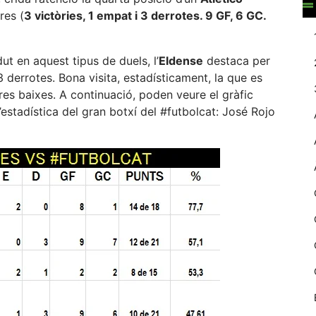
web.
res (
3 victòries, 1 empat i 3 derrotes. 9 GF, 6 GC.
Estadístiques
dut en aquest tipus de duels, l’
Eldense
destaca per
Recopilem
3 derrotes. Bona visita, estadísticament, la que es
dades
es baixes. A continuació, poden veure el gràfic
estadístiques
stadística del gran botxí del #futbolcat: José Rojo
de manera
anònima d'ús
del lloc web
per a millorar la
funcionalitat i
la seva
estructura.
Experiència
d'usuari
Alguns
components
tècnics del