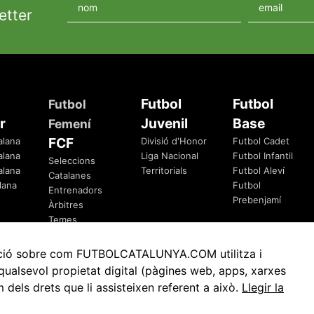
etter
Futbol
Futbol
Futbol
r
Juvenil
Base
Femení
FCF
alana
Divisió d'Honor
Futbol Cadet
alana
Liga Nacional
Futbol Infantil
Seleccions
alana
Territorials
Futbol Aleví
Catalanes
lana
Futbol
Entrenadors
Prebenjamí
Àrbitres
Temes
Federatius
rmació sobre com FUTBOLCATALUNYA.COM utilitza i
ualsevol propietat digital (pàgines web, apps, xarxes
ls drets que li assisteixen referent a això.
Llegir la
Avis Legal
Política de Privacitat
Política de Cookies