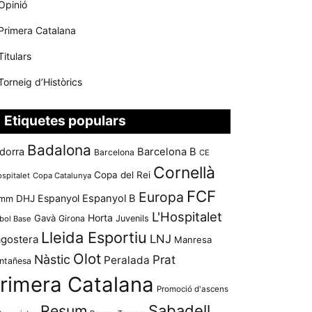
Opinió
Primera Catalana
Titulars
Torneig d’Històrics
Etiquetes populars
Badalona
dorra
Barcelona B
Barcelona
CE
Cornellà
Copa del Rei
ospitalet
Copa Catalunya
FCF
Europa
Espanyol
Espanyol B
mm
DHJ
L'Hospitalet
Horta
Gavà
Girona
Juvenils
bol Base
Lleida Esportiu
LNJ
agostera
Manresa
Olot
Nàstic
Prat
Peralada
ntañesa
rimera Catalana
Promoció d'ascens
Resum
Sabadell