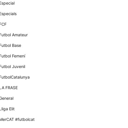
Especial
Especials
FCF
Futbol Amateur
Futbol Base
Futbol Femení
Futbol Juvenil
FutbolCatalunya
LA FRASE
General
Lliga Elit
MerCAT #futbolcat