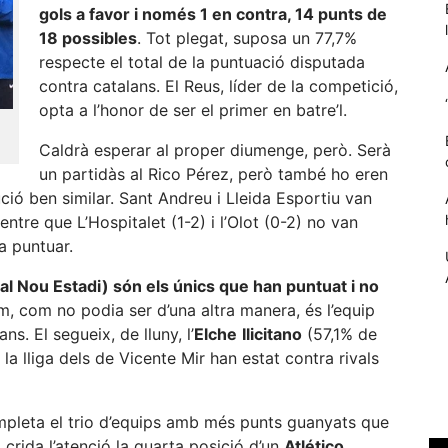
gols a favor i només 1 en contra, 14 punts de
18 possibles
. Tot plegat, suposa un 77,7%
respecte el total de la puntuació disputada
contra catalans. El Reus, líder de la competició,
opta a l’honor de ser el primer en batre’l.
Caldrà esperar al proper diumenge, però. Serà
un partidàs al Rico Pérez, però també ho eren
ió ben similar. Sant Andreu i Lleida Esportiu van
ntre que L’Hospitalet (1-2) i l’Olot (0-2) no van
a puntuar.
Necessàries
Aquestes
 al Nou Estadi) són els únics que han puntuat i no
cookies no
im, com no podia ser d’una altra manera, és l’equip
són
ns. El segueix, de lluny, l’
Elche
Ilicitano
(57,1% de
opcionals,
 la lliga dels de Vicente Mir han estat contra rivals
són
necessàries
per al
ompleta el trio d’equips amb més punts guanyats que
funcionament
tècnic de la
 crida l’atenció la quarta posició d’un
Atlético