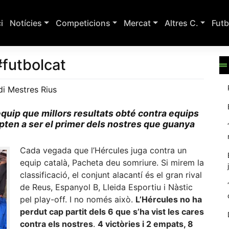
ci
Notícies
Competicions
Mercat
Altres C.
Futb
#futbolcat
di Mestres Rius
equip que millors resultats obté contra equips
opten a ser el primer dels nostres que guanya
Cada vegada que l’Hércules juga contra un
equip català, Pacheta deu somriure. Si mirem la
classificació, el conjunt alacantí és el gran rival
de Reus, Espanyol B, Lleida Esportiu i Nàstic
pel play-off. I no només això.
L’Hércules no ha
perdut cap partit dels 6 que s’ha vist les cares
contra els nostres
.
4 victòries i 2 empats, 8