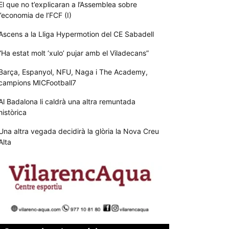
El que no t’explicaran a l’Assemblea sobre
l’economia de l’FCF (I)
Ascens a la Lliga Hypermotion del CE Sabadell
“Ha estat molt ‘xulo’ pujar amb el Viladecans”
Barça, Espanyol, NFU, Naga i The Academy,
campions MICFootball7
Al Badalona li caldrà una altra remuntada
històrica
Una altra vegada decidirà la glòria la Nova Creu
Alta