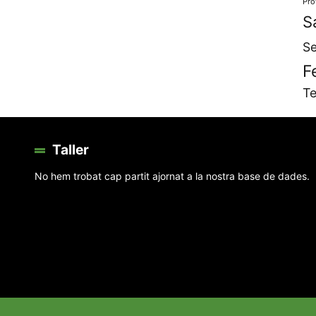
Pro
S
Se
F
Te
Taller
No hem trobat cap partit ajornat a la nostra base de dades.