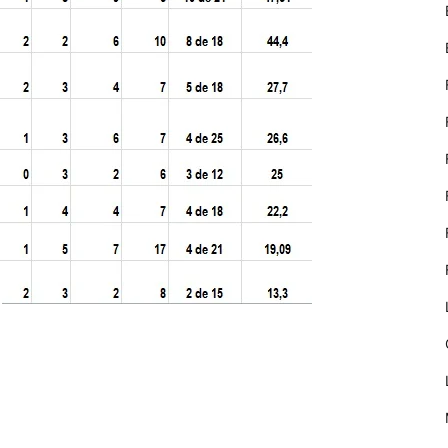
nostre lloc web
emmagatzemen
dades en el seu
dispositiu que
permeten que
el lloc funcioni
tan bé com
sigui possible.
Si rebutja
aquestes
cookies
algunes
funcionalitats
desapareixeran
del lloc web.
eix
Màrqueting
En compartir
els teus
interessos i
comportament