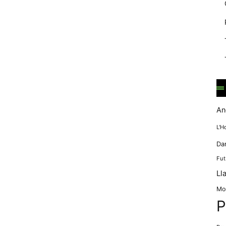
mentre
navegues pel
nostre lloc
web
incrementes la
possibilitat de
mirar només
anuncis,
ofertes i
contingut
personalitzat.
An
L'H
Da
Fut
Ll
Mo
P