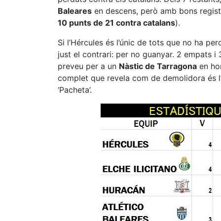
Baleares
en descens, però amb bons regist
10 punts de 21 contra catalans
).
Si l’Hércules és l’únic de tots que no ha per
just el contrari: per no guanyar. 2 empats i 
preveu per a un
Nàstic de Tarragona
en hor
complet que revela com de demolidora és l’e
‘Pacheta’.