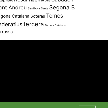
tagonistes
Resum Tercera
Segona B
ant Andreu
Santboià
Sants
Temes
gona Catalana
Soteras
tercera
ederatius
Tercera Catalana
rrassa