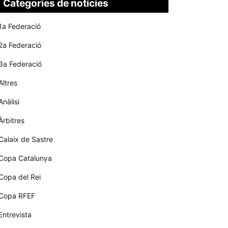
Categories de notícies
1a Federació
2a Federació
3a Federació
Altres
Anàlisi
Àrbitres
Calaix de Sastre
Copa Catalunya
Copa del Rei
Copa RFEF
Entrevista