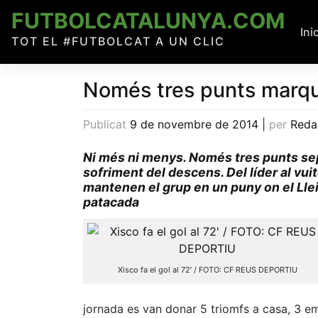
Skip
FUTBOLCATALUNYA.COM
to
Ini
TOT EL #FUTBOLCAT A UN CLIC
content
Només tres punts marque
Publicat
9 de novembre de 2014
|
per
Reda
Ni més ni menys. Només tres punts sepa
sofriment del descens. Del líder al vuitè,
mantenen el grup en un puny on el Llei
patacada
Xisco fa el gol al 72′ / FOTO: CF REUS DEPORTIU
jornada es van donar 5 triomfs a casa, 3 em