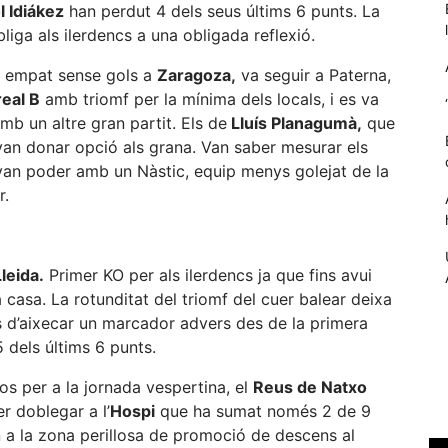
 Idiákez
han perdut 4 dels seus últims 6 punts. La
liga als ilerdencs a una obligada reflexió.
n empat sense gols a
Zaragoza,
va seguir a Paterna,
real B
amb triomf per la mínima dels locals, i es va
mb un altre gran partit. Els de
Lluís Planagumà,
que
 van donar opció als grana. Van saber mesurar els
an poder amb un Nàstic, equip menys golejat de la
r.
Necessàries
Lleida.
Primer KO per als ilerdencs ja que fins avui
Aquestes
 casa. La rotunditat del triomf del cuer balear deixa
cookies no
s d’aixecar un marcador advers des de la primera
són
opcionals,
 dels últims 6 punts.
són
necessàries
os per a la jornada vespertina, el
Reus de Natxo
per al
r doblegar a l’
Hospi
que ha sumat només 2 de 9
funcionament
n a la zona perillosa de promoció de descens al
tècnic de la