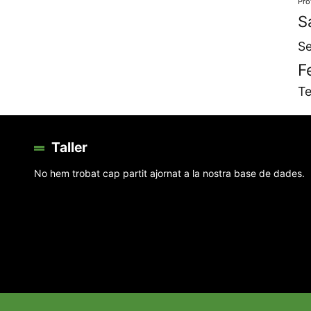
Pro
S
Se
F
Te
Taller
No hem trobat cap partit ajornat a la nostra base de dades.