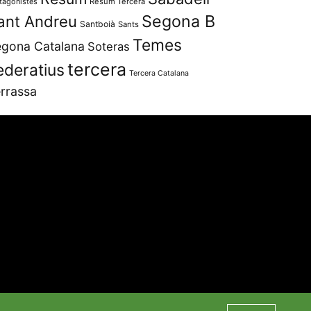
tagonistes
Resum Tercera
Segona B
ant Andreu
Santboià
Sants
Temes
gona Catalana
Soteras
tercera
ederatius
Tercera Catalana
rrassa