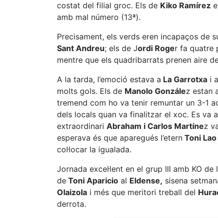
costat del filial groc. Els de
Kiko Ramírez
e
amb mal número (13ª).
Precisament, els verds eren incapaços de su
Sant Andreu
; els de J
ordi Roge
r fa quatre
mentre que els quadribarrats prenen aire d
A la tarda, l’emoció estava a
La Garrotxa
i 
molts gols. Els de
Manolo Gonzále
z estan 
tremend com ho va tenir remuntar un 3-1 a
dels locals quan va finalitzar el xoc. Es va
extraordinari
Abraham i Carlos Martíne
z v
esperava és que aparegués l’etern
Toni Lao
col·locar la igualada.
Jornada excel·lent en el grup III amb KO de l
de
Toni Aparicio
al
Eldense,
sisena setman
Olaizola
i més que meritori treball del
Hura
derrota.