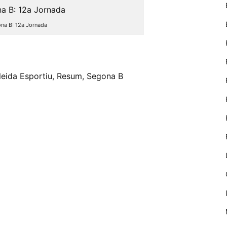
nostre lloc web
emmagatzemen
dades en el seu
na B: 12a Jornada
dispositiu que
permeten que
eix
el lloc funcioni
tan bé com
sigui possible.
leida Esportiu
,
Resum
,
Segona B
Si rebutja
aquestes
cookies
algunes
funcionalitats
desapareixeran
del lloc web.
Màrqueting
En compartir
els teus
interessos i
comportament