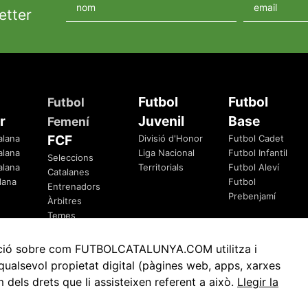
etter
Futbol
Futbol
Futbol
r
Juvenil
Base
Femení
FCF
alana
Divisió d'Honor
Futbol Cadet
alana
Liga Nacional
Futbol Infantil
Seleccions
alana
Territorials
Futbol Aleví
Catalanes
lana
Futbol
Entrenadors
Prebenjamí
Àrbitres
Temes
Federatius
rmació sobre com FUTBOLCATALUNYA.COM utilitza i
ualsevol propietat digital (pàgines web, apps, xarxes
ls drets que li assisteixen referent a això.
Llegir la
Avis Legal
Política de Privacitat
Política de Cookies