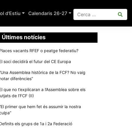
ol d'Estiu
Calendaris 26-27
Últimes notícies
Places vacants RFEF o peatge federatiu?
El soci decidirà el futur del CE Europa
“Una Assemblea històrica de la FCF? No vaig
notar diferències”
El que no t’explicaran a l’Assemblea sobre els
jutjats de l’FCF (II)
“El primer que hem fet és assumir la nostra
culpa”
Definits els grups de 1a i 2a Federació