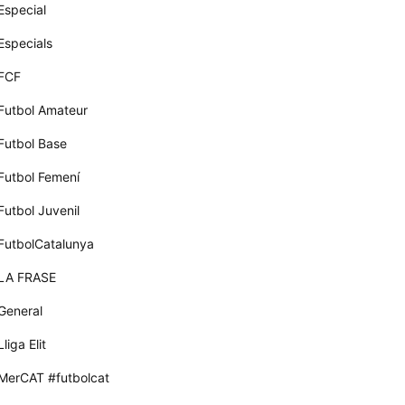
Especial
Especials
FCF
Futbol Amateur
Futbol Base
Futbol Femení
Futbol Juvenil
FutbolCatalunya
LA FRASE
General
Lliga Elit
MerCAT #futbolcat