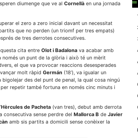
speren diumenge que ve al
Cornellà
en una jornada
web.
perar el zero a zero inicial davant un necessitat
Estadístiques
 partits que no perden (un triomf per tres empats)
Recopilem
esprés de tres derrotes consecutives.
dades
estadístiques
aquesta cita entre
Olot i Badalona
va acabar amb
de manera
anònima d'ús
a només un punt de la glòria i això té un mèrit
del lloc web
dvers, el que va provocar reaccions desesperades
per a millorar la
 avançar molt ràpid
Germán
(18’), va igualar un
funcionalitat i
a bigolejar des del punt de penal, la qual cosa ningú
la seva
per repetir també fortuna en només cinc minuts i
estructura.
’
Hèrcules de Pacheta
(van tres), debut amb derrota
Experiència
a consecutiva sense perdre del
Mallorca B
de
Javier
d'usuari
càn
amb sis partits a domicili sense conèixer la
Alguns
components
tècnics del