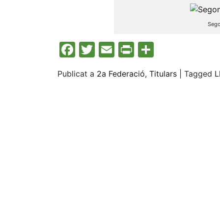
Sego
Facebook
Twitter
Email
Print
Compart
Publicat a
2a Federació
,
Titulars
|
Tagged
L