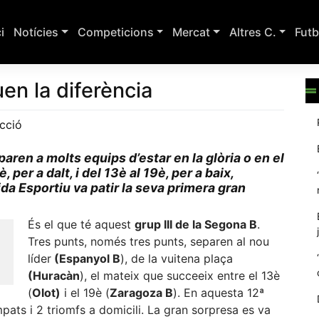
ci
Notícies
Competicions
Mercat
Altres C.
Futb
n la diferència
cció
ren a molts equips d’estar en la glòria o en el
 per a dalt, i del 13è al 19è, per a baix,
da Esportiu va patir la seva primera gran
És el que té aquest
grup III de la Segona B
.
Tres punts, només tres punts, separen al nou
líder
(Espanyol B
), de la vuitena plaça
(Huracàn
), el mateix que succeeix entre el 13è
(
Olot)
i el 19è (
Zaragoza B
). En aquesta 12ª
pats i 2 triomfs a domicili. La gran sorpresa es va