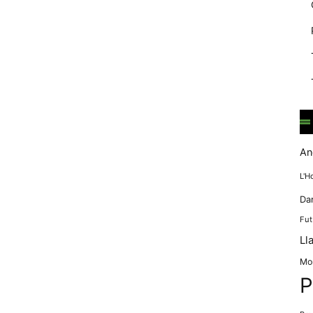
mentre
navegues pel
nostre lloc
web
incrementes la
possibilitat de
mirar només
anuncis,
ofertes i
contingut
personalitzat.
An
L'H
Da
Fut
Ll
Mo
P