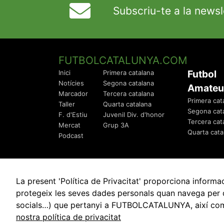
Subscriu-te a la newsl
FUTBOLCATALUNYA.COM
Futbol
Inici
Primera catalana
Notícies
Segona catalana
Amateu
Marcador
Tercera catalana
Primera cat
Taller
Quarta catalana
Segona cat
F. d'Estiu
Juvenil Div. d'honor
Tercera cat
Mercat
Grup 3A
Quarta cata
Podcast
La present 'Política de Privacitat' proporciona info
protegeix les seves dades personals quan navega per q
socials…) que pertanyi a FUTBOLCATALUNYA, així com de
© 2010 - 2026
FutbolCatalunya.com
nostra política de privacitat