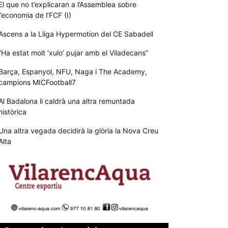
El que no t’explicaran a l’Assemblea sobre
l’economia de l’FCF (I)
Ascens a la Lliga Hypermotion del CE Sabadell
“Ha estat molt ‘xulo’ pujar amb el Viladecans”
Barça, Espanyol, NFU, Naga i The Academy,
campions MICFootball7
Al Badalona li caldrà una altra remuntada
històrica
Una altra vegada decidirà la glòria la Nova Creu
Alta