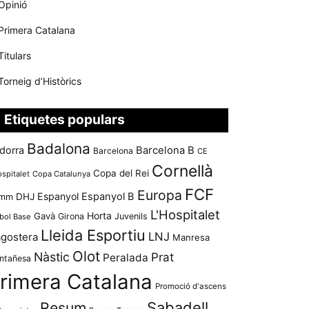
Opinió
Primera Catalana
Titulars
Torneig d’Històrics
Etiquetes populars
Badalona
dorra
Barcelona B
Barcelona
CE
Cornellà
Copa del Rei
ospitalet
Copa Catalunya
FCF
Europa
Espanyol
Espanyol B
mm
DHJ
L'Hospitalet
Horta
Gavà
Girona
Juvenils
bol Base
Lleida Esportiu
LNJ
agostera
Manresa
Olot
Nàstic
Prat
Peralada
ntañesa
rimera Catalana
Promoció d'ascens
Resum
Sabadell