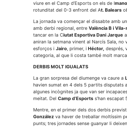
viure en el Camp d’Esports on els de I
manol
rotunditat del 0-3 enfront del A
t. Balears
ob
La jornada va començar el dissabte amb u
amb derbi regional, entre
València B i Vila-
tancar en la C
iutat Esportiva Dani Jarque
a
aniran la setmana vinent al Narcís Sala, no
esforços i
Jairo
, primer, i
Héctor,
després, v
categoria, al que li costa també molt marca
DERBIS MOLT IGUALATS
La gran sorpresa del diumenge va caure a
havien sumat en 4 dels 5 partits disputats a
algunes incògnites ja que van ser incapace
meitat. Del
Camp d’Esports
s’han escapat 5
Mentre, en el primer dels dos derbis previst
González
va haver de treballar moltíssim pe
punts; tres jornades sense guanyar li deixe