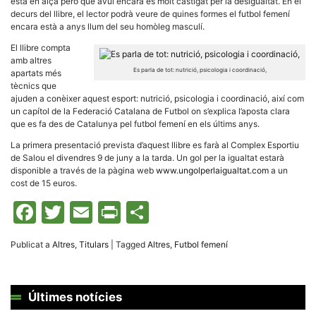
està en alça però que avui encara és molt castigat per la desigualtat. En el
la funcionalitat
decurs del llibre, el lector podrà veure de quines formes el futbol femení
i la seva
estructura.
encara està a anys llum del seu homòleg masculí.
El llibre compta
amb altres
Experiència
Es parla de tot: nutrició, psicologia i coordinació,
apartats més
d'usuari
tècnics que
Alguns
ajuden a conèixer aquest esport: nutrició, psicologia i coordinació, així com
components
un capítol de la Federació Catalana de Futbol on s’explica l’aposta clara
tècnics del
que es fa des de Catalunya pel futbol femení en els últims anys.
nostre lloc web
emmagatzemen
La primera presentació prevista d’aquest llibre es farà al Complex Esportiu
dades en el seu
dispositiu que
de Salou el divendres 9 de juny a la tarda. Un gol per la igualtat estarà
permeten que el
disponible a través de la pàgina web
www.ungolperlaigualtat.com
a un
lloc funcioni tan
cost de 15 euros.
bé com sigui
possible. Si
Facebook
Twitter
Email
Print
Comparteix
rebutja
aquestes
cookies
algunes
Publicat a
Altres
,
Titulars
|
Tagged
Altres
,
Futbol femení
funcionalitats
desapareixeran
del lloc web.
Últimes notícies