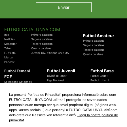
FUTBOLCATALUNYA.COM
Inici
Primera catalana
Futbol Amateur
Notícies
Segona catalana
Primera catalana
Marcador
Tercera catalana
Segona catalana
Taller
Quarta catalana
Tercera catalana
F. d'Estiu
Juvenil Div. d'honor Grup 3A
Quarta catalana
Mercat
Podcast
Futbol Juvenil
Futbol Base
Futbol Femení
FCF
Divisió d'Honor
Futbol Cadet
Liga Nacional
Futbol Infantil
Seleccions Catalanes
Territorials
Futbol Aleví
Entrenadors
Futbol Prebenjamí
Àrbitres
La present 'Política de Privacitat' proporciona informació sobre com
Temes Federatius
FUTBOLCATALUNYA.COM utilitza i protegeix les seves dades
Futbol Catalunya
Especials
personals quan navega per qualsevol propietat digital (pàgines web,
Promocions
Copa Catalunya Absoluta 2019
apps, xarxes socials…) que pertanyi a FUTBOLCATALUNYA, així com
Sortejos
Copa del Rei 2019 - 2020
dels drets que li assisteixen referent a això.
Llegir la nostra política de
Participació
Copa RFEF 2019 - 2020
privacitat
Copa Catalunya Amateur 2019