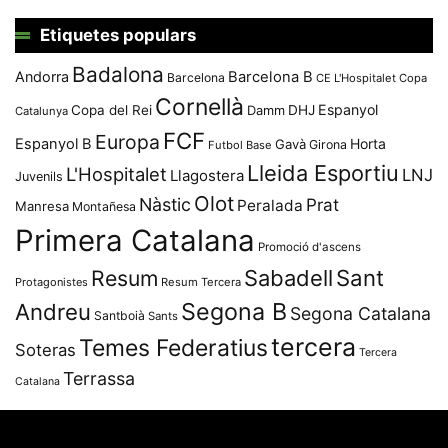
Etiquetes populars
Badalona
Andorra
Barcelona B
Barcelona
CE L'Hospitalet
Copa
Cornellà
Espanyol
Copa del Rei
Damm
DHJ
Catalunya
FCF
Europa
Espanyol B
Horta
Gavà
Girona
Futbol Base
Lleida Esportiu
L'Hospitalet
LNJ
Llagostera
Juvenils
Olot
Nàstic
Prat
Peralada
Manresa
Montañesa
Primera Catalana
Promoció d'ascens
Resum
Sabadell
Sant
Protagonistes
Resum Tercera
Segona B
Andreu
Segona Catalana
Santboià
Sants
tercera
Temes Federatius
Soteras
Tercera
Terrassa
Catalana