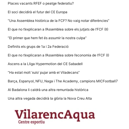
Màrqueting
Places vacants RFEF o peatge federatiu?
En compartir
els teus
El soci decidirà el futur del CE Europa
interessos i
comportament
“Una Assemblea històrica de la FCF? No vaig notar diferències”
mentre
navegues pel
El que no t’explicaran a l’Assemblea sobre els jutjats de l’FCF (II)
nostre lloc
web
“El primer que hem fet és assumir la nostra culpa”
incrementes
la possibilitat
Definits els grups de 1a i 2a Federació
de mirar
només
El que no t’explicaran a l’Assemblea sobre l’economia de l’FCF (I)
anuncis,
ofertes i
Ascens a la Lliga Hypermotion del CE Sabadell
contingut
personalitzat.
“Ha estat molt ‘xulo’ pujar amb el Viladecans”
Barça, Espanyol, NFU, Naga i The Academy, campions MICFootball7
Al Badalona li caldrà una altra remuntada històrica
Una altra vegada decidirà la glòria la Nova Creu Alta