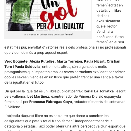
femení editat en
català, un llibre
dedicat
exclusivament
que el lector
s’endinsi a
Necessàries
A la venda el primer llibre de futbol femení
conèixer el futbol
Aquestes
femení, en el seu
cookies no
estat més pur, envoltat d’històries reals dels professionals i no professionals
són
que viuen de més a prop aquest esport.
opcionals,
són
Vero Boquete, Alèxia Putelles, Marta Torrejón, Paula Nicart, Cristian
necessàries
per al
Toro i Paola Soldevila
, entre molts altres, són alguns dels molts
funcionament
protagonistes que impacten amb les seves narracions explicant per primer
tècnic de la
cop les seves vivències en un llibre que pretén trencar una llança a favor
web.
de la igualtat en el futbol.
Un gol per la igualtat és un llibre publicat per
l’Editorial La Torratxa
i escrit
pels vallencs
Ivet Martínez,
exentrenador de Primera Divisió espanyola
Estadístiques
femenina, i per
Francesc Fàbregas Gaya
, redactor d’esports del setmanari
Recopilem
dades
El Vallenc .
estadístiques
de manera
L’objectiu d’aquest llibre no és cap altre que donar a conèixer les
anònima d'ús
desigualtats que pateix tot el futbol femení, independentment de la
del lloc web
categoria o estatus, i així poder oferir una altra perspectiva d’un esport que
per a millorar