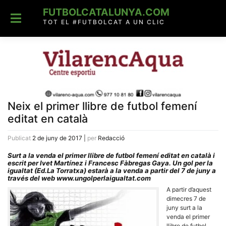
Skip
FUTBOLCATALUNYA.COM
to
content
TOT EL #FUTBOLCAT A UN CLIC
Neix el primer llibre de futbol femení
editat en català
Publicat
2 de juny de 2017
|
per
Redacció
Surt a la venda el primer llibre de futbol femení editat en català i
escrit per Ivet Martínez i Francesc Fàbregas Gaya. Un gol per la
igualtat (Ed.La Torratxa) estarà a la venda a partir del 7 de juny a
través del web www.ungolperlaigualtat.com
A partir d’aquest
dimecres 7 de
juny surt a la
venda el primer
llibre de futbol