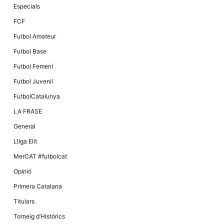
Especials
FCF
Futbol Amateur
Futbol Base
Futbol Femení
Futbol Juvenil
FutbolCatalunya
LA FRASE
General
Lliga Elit
MerCAT #futbolcat
Opinió
Primera Catalana
Titulars
Torneig d’Històrics