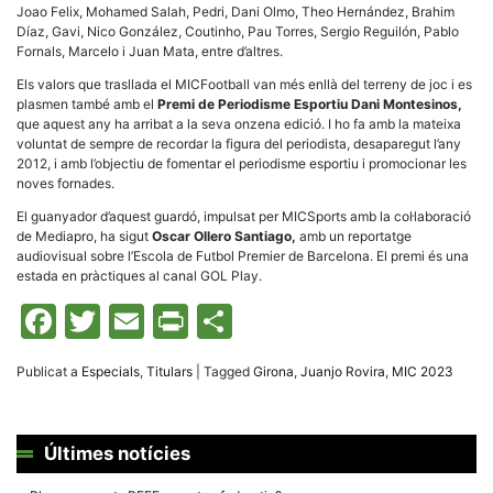
Joao Felix, Mohamed Salah, Pedri, Dani Olmo, Theo Hernández, Brahim
Díaz, Gavi, Nico González, Coutinho, Pau Torres, Sergio Reguilón, Pablo
Fornals, Marcelo i Juan Mata, entre d’altres.
Els valors que trasllada el MICFootball van més enllà del terreny de joc i es
plasmen també amb el
Premi de Periodisme Esportiu Dani Montesinos,
que aquest any ha arribat a la seva onzena edició. I ho fa amb la mateixa
voluntat de sempre de recordar la figura del periodista, desaparegut l’any
2012, i amb l’objectiu de fomentar el periodisme esportiu i promocionar les
noves fornades.
El guanyador d’aquest guardó, impulsat per MICSports amb la col·laboració
de Mediapro, ha sigut
Oscar Ollero Santiago,
amb un reportatge
audiovisual sobre l’Escola de Futbol Premier de Barcelona. El premi és una
estada en pràctiques al canal GOL Play.
Facebook
Twitter
Email
Print
Comparteix
Publicat a
Especials
,
Titulars
|
Tagged
Girona
,
Juanjo Rovira
,
MIC 2023
Últimes notícies