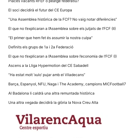
Places vacants RFEF o peatge federatiu?
El soci decidirà el futur del CE Europa
“Una Assemblea històrica de la FCF? No vaig notar diferències”
El que no t’explicaran a l’Assemblea sobre els jutjats de l’FCF (II)
“El primer que hem fet és assumir la nostra culpa”
Definits els grups de 1a i 2a Federació
El que no t’explicaran a l’Assemblea sobre l’economia de l’FCF (I)
Ascens a la Lliga Hypermotion del CE Sabadell
“Ha estat molt ‘xulo’ pujar amb el Viladecans”
Barça, Espanyol, NFU, Naga i The Academy, campions MICFootball7
Al Badalona li caldrà una altra remuntada històrica
Una altra vegada decidirà la glòria la Nova Creu Alta