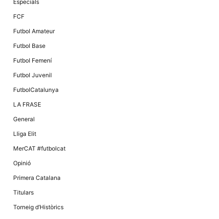
Especials
FCF
Futbol Amateur
Futbol Base
Futbol Femení
Futbol Juvenil
FutbolCatalunya
LA FRASE
General
Lliga Elit
MerCAT #futbolcat
Opinió
Primera Catalana
Titulars
Torneig d’Històrics