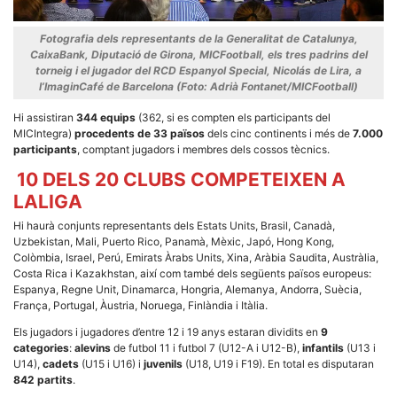
Fotografia dels representants de la Generalitat de Catalunya,
CaixaBank, Diputació de Girona, MICFootball, els tres padrins del
torneig i el jugador del RCD Espanyol Special, Nicolás de Lira, a
l’ImaginCafé de Barcelona (Foto: Adrià Fontanet/MICFootball)
Hi assistiran
344 equips
(362, si es compten els participants del
MICIntegra)
procedents de 33 països
dels cinc continents i més de
7.000
participants
, comptant jugadors i membres dels cossos tècnics.
10 DELS 20 CLUBS COMPETEIXEN A
LALIGA
Hi haurà conjunts representants dels Estats Units, Brasil, Canadà,
Uzbekistan, Mali, Puerto Rico, Panamà, Mèxic, Japó, Hong Kong,
Colòmbia, Israel, Perú, Emirats Àrabs Units, Xina, Aràbia Saudita, Austràlia,
Costa Rica i Kazakhstan, així com també dels següents països europeus:
Espanya, Regne Unit, Dinamarca, Hongria, Alemanya, Andorra, Suècia,
França, Portugal, Àustria, Noruega, Finlàndia i Itàlia.
Els jugadors i jugadores d’entre 12 i 19 anys estaran dividits en
9
categories
:
alevins
de futbol 11 i futbol 7 (U12-A i U12-B),
infantils
(U13 i
U14),
cadets
(U15 i U16) i
juvenils
(U18, U19 i F19). En total es disputaran
842 partits
.