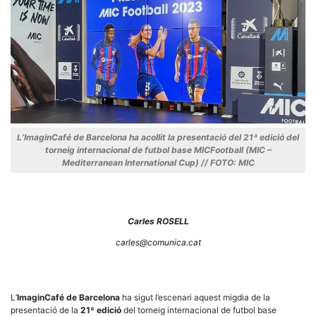
Necessàries
Aquestes
cookies no
són
opcionals,
L’ImaginCafé de Barcelona ha acollit la presentació del 21ª edició del
són
necessàries
torneig internacional de futbol base MICFootball (MIC –
per al
Mediterranean International Cup) // FOTO: MIC
funcionament
tècnic de la
web.
Carles ROSELL
Estadístiques
carles@comunica.cat
Recopilem
dades
estadístiques
de manera
anònima d'ús
L’
ImaginCafé de Barcelona
ha sigut l’escenari aquest migdia de la
del lloc web
presentació de la
21ª edició
del torneig internacional de futbol base
per a millorar