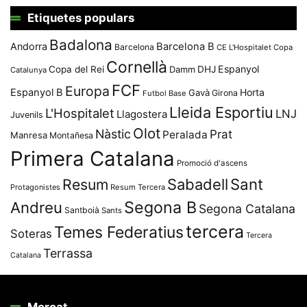
Etiquetes populars
Badalona
Andorra
Barcelona B
Barcelona
CE L'Hospitalet
Copa
Cornellà
Espanyol
Copa del Rei
Damm
DHJ
Catalunya
FCF
Europa
Espanyol B
Horta
Gavà
Girona
Futbol Base
Lleida Esportiu
L'Hospitalet
LNJ
Llagostera
Juvenils
Olot
Nàstic
Prat
Peralada
Manresa
Montañesa
Primera Catalana
Promoció d'ascens
Resum
Sabadell
Sant
Protagonistes
Resum Tercera
Segona B
Andreu
Segona Catalana
Santboià
Sants
tercera
Temes Federatius
Soteras
Tercera
Terrassa
Catalana
Mercat