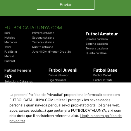
FUTBOLCATALUNYA.COM
Inici
Primera catalana
Futbol Amateur
Notícies
Segona catalana
Primera catalana
Marcador
Tercera catalana
Segona catalana
Taller
Quarta catalana
Tercera catalana
F. d'Estiu
Juvenil Div. d'honor Grup 3A
Quarta catalana
Mercat
Podcast
Futbol Juvenil
Futbol Base
Futbol Femení
FCF
Divisió d'Honor
Futbol Cadet
Liga Nacional
Futbol Infantil
Seleccions Catalanes
Territorials
Futbol Aleví
Entrenadors
Futbol Prebenjamí
Àrbitres
La present 'Política de Privacitat' proporciona informació sobre com
Temes Federatius
FUTBOLCATALUNYA.COM utilitza i protegeix les seves dades
Futbol Catalunya
Especials
personals quan navega per qualsevol propietat digital (pàgines web,
Promocions
apps, xarxes socials…) que pertanyi a FUTBOLCATALUNYA, així com
Copa Catalunya Absoluta 2019
Sortejos
Copa del Rei 2019 - 2020
dels drets que li assisteixen referent a això.
Llegir la nostra política de
Participació
Copa RFEF 2019 - 2020
privacitat
Copa Catalunya Amateur 2019