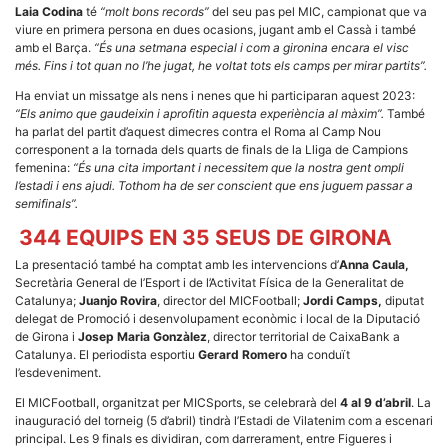
Laia Codina
té
“molt bons records”
del seu pas pel MIC, campionat que va
viure en primera persona en dues ocasions, jugant amb el Cassà i també
amb el Barça.
“És una setmana especial i com a gironina encara el visc
més. Fins i tot quan no l’he jugat, he voltat tots els camps per mirar partits”.
Ha enviat un missatge als nens i nenes que hi participaran aquest 2023:
“Els animo que gaudeixin i aprofitin aquesta experiència al màxim”.
També
ha parlat del partit d’aquest dimecres contra el Roma al Camp Nou
corresponent a la tornada dels quarts de finals de la Lliga de Campions
femenina:
“És una cita important i necessitem que la nostra gent ompli
l’estadi i ens ajudi. Tothom ha de ser conscient que ens juguem passar a
semifinals”.
344 EQUIPS EN 35 SEUS DE GIRONA
La presentació també ha comptat amb les intervencions d’
Anna Caula,
Secretària General de l’Esport i de l’Activitat Física de la Generalitat de
Catalunya;
Juanjo Rovira
, director del MICFootball;
Jordi Camps,
diputat
delegat de Promoció i desenvolupament econòmic i local de la Diputació
de Girona i
Josep Maria Gonzàlez
, director territorial de CaixaBank a
Catalunya. El periodista esportiu
Gerard Romero
ha conduït
l’esdeveniment.
El MICFootball, organitzat per MICSports, se celebrarà del
4 al 9 d’abril
. La
inauguració del torneig (5 d’abril) tindrà l’Estadi de Vilatenim com a escenari
principal. Les 9 finals es dividiran, com darrerament, entre Figueres i