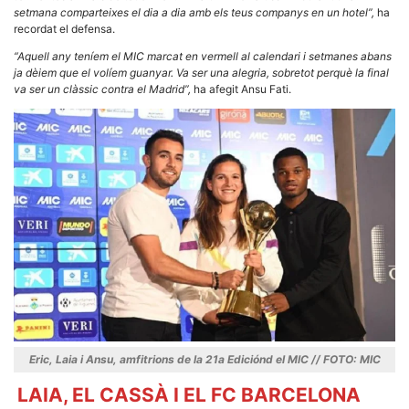
Màrqueting
setmana comparteixes el dia a dia amb els teus companys en un hotel”,
ha
En compartir
recordat el defensa.
els teus
interessos i
“Aquell any teníem el MIC marcat en vermell al calendari i setmanes abans
comportament
mentre
ja dèiem que el volíem guanyar. Va ser una alegria, sobretot perquè la final
navegues pel
va ser un clàssic contra el Madrid”,
ha afegit Ansu Fati.
nostre lloc
web
incrementes
la possibilitat
de mirar
només
anuncis,
ofertes i
contingut
personalitzat.
Eric, Laia i Ansu, amfitrions de la 21a Ediciónd el MIC // FOTO: MIC
LAIA, EL CASSÀ I EL FC BARCELONA