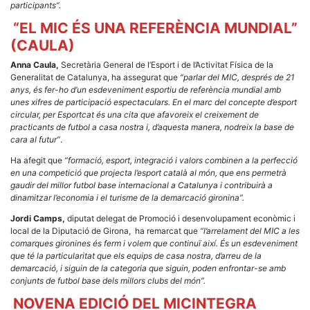
participants”.
“EL MIC ÉS UNA REFERÈNCIA MUNDIAL”
(CAULA)
Anna Caula,
Secretària General de l’Esport i de l’Activitat Física de la
Generalitat de Catalunya, ha assegurat que
“parlar del MIC, després de 21
anys, és fer-ho d’un esdeveniment esportiu de referència mundial amb
unes xifres de participació espectaculars. En el marc del concepte d’esport
circular, per Esportcat és una cita que afavoreix el creixement de
practicants de futbol a casa nostra i, d’aquesta manera, nodreix la base de
cara al futur”
.
Ha afegit que
“formació, esport, integració i valors combinen a la perfecció
en una competició que projecta l’esport català al món, que ens permetrà
gaudir del millor futbol base internacional a Catalunya i contribuirà a
dinamitzar l’economia i el turisme de la demarcació gironina”.
Jordi Camps,
diputat delegat de Promoció i desenvolupament econòmic i
local de la Diputació de Girona, ha remarcat que
“l’arrelament del MIC a les
comarques gironines és ferm i volem que continuï així. És un esdeveniment
que té la particularitat que els equips de casa nostra, d’arreu de la
demarcació, i siguin de la categoria que siguin, poden enfrontar-se amb
conjunts de futbol base dels millors clubs del món”.
NOVENA EDICIÓ DEL MICINTEGRA