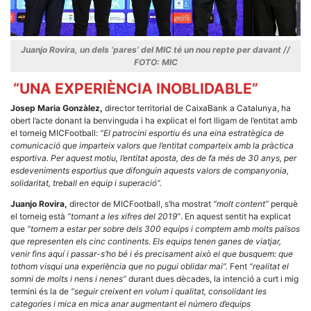
Juanjo Rovira, un dels ‘pares’ del MIC té un nou repte per davant //
FOTO: MIC
“UNA EXPERIÈNCIA INOBLIDABLE”
Josep Maria Gonzàlez,
director territorial de CaixaBank a Catalunya, ha
obert l’acte donant la benvinguda i ha explicat el fort lligam de l’entitat amb
el torneig MICFootball:
“El patrocini esportiu és una eina estratègica de
comunicació que imparteix valors que l’entitat comparteix amb la pràctica
esportiva. Per aquest motiu, l’entitat aposta, des de fa més de 30 anys, per
esdeveniments esportius que difonguin aquests valors de companyonia,
solidaritat, treball en equip i superació”.
Juanjo Rovira,
director de MICFootball, s’ha mostrat
“molt content”
perquè
el torneig està
“tornant a les xifres del 2019”
. En aquest sentit ha explicat
que
“tornem a estar per sobre dels 300 equips i comptem amb molts països
que representen els cinc continents. Els equips tenen ganes de viatjar,
venir fins aquí i passar-s’ho bé i és precisament això el que busquem: que
tothom visqui una experiència que no pugui oblidar mai”.
Fent
“realitat el
somni de molts i nens i nenes”
durant dues dècades, la intenció a curt i mig
termini és la de
“seguir creixent en volum i qualitat, consolidant les
categories i mica en mica anar augmentant el número d’equips