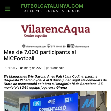
Skip
FUTBOLCATALUNYA.COM
to
content
TOT EL #FUTBOLCAT A UN CLIC
Més de 7.000 participants al
MICFootball
Publicat
28 de març de 2023
|
per
Redacció
Els blaugranes Eric Garcia, Ansu Fati i Laia Codina, padrins
d’aquesta 21ª edició (del 4 al 9 d’abril), han sigut els convidats de
l’acte de presentació celebrat a l’ImaginCafé de Barcelona. 35
municipis i 344 equips jugaran a Girona