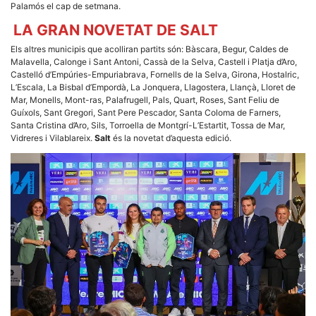
Palamós el cap de setmana.
LA GRAN NOVETAT DE SALT
Els altres municipis que acolliran partits són: Bàscara, Begur, Caldes de
Malavella, Calonge i Sant Antoni, Cassà de la Selva, Castell i Platja d’Aro,
Castelló d’Empúries-Empuriabrava, Fornells de la Selva, Girona, Hostalric,
L’Escala, La Bisbal d’Empordà, La Jonquera, Llagostera, Llançà, Lloret de
Mar, Monells, Mont-ras, Palafrugell, Pals, Quart, Roses, Sant Feliu de
Guíxols, Sant Gregori, Sant Pere Pescador, Santa Coloma de Farners,
Santa Cristina d’Aro, Sils, Torroella de Montgrí-L’Estartit, Tossa de Mar,
Vidreres i Vilablareix.
Salt
és la novetat d’aquesta edició.