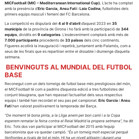
la funcionalitat
MICFootball (MIC – Mediterranean International Cup).
L’acte ha comptat
i la seva
amb la presència d’
Eric Garcia, Ansu Fati
i
Laia Codina
, futbolistes dels
estructura.
primers equips masculí i femení del FC Barcelona.
La competició es disputarà del
4 al 9 d’abril
d’aquest 2023 en
35
municipis
de la província de Girona i ho farà amb la participació de
344
Experiència
equips
, dividits en
9 categories
. L’esdeveniment comptarà amb més de
d'usuari
7.000 participants
procedents de
33 països
dels cinc continents.
Alguns
components
Figueres acollirà la inauguració i repetirà, juntament amb Palamós, com a
tècnics del
seus de les finals que es repartiran entre el dissabte i diumenge d’aquella
nostre lloc web
setmana.
emmagatzemen
dades en el seu
BENVINGUTS AL MUNDIAL DEL FUTBOL
dispositiu que
permeten que el
BASE
lloc funcioni tan
bé com sigui
Reconegut com un dels torneigs de futbol base més prestigiosos del món,
possible. Si
el MICFootball té com a padrins d’aquesta edició a tres futbolistes del
rebutja
conjunt blaugrana, que han repassat l’actualitat dels seus respectius
aquestes
equips i també han recordat el seu pas pel campionat.
Eric Garcia
i
Ansu
cookies
Fati
han valorat positivament la temporada del Barça.
algunes
funcionalitats
“De moment té bona pinta, a la Lliga anem per bon camí i a la Copa
desapareixeran
del lloc web.
esperem rematar la feina contra el Reial Madrid la propera setmana”,
ha dit
Eric. Tots dos van participar al MICFootball del 2015 amb l’equip
barcelonista que va quedar campió.
“És un torneig molt especial perquè
t’enfrontes a rivals de tot el món. Hi ha un nivell altíssim i durant una