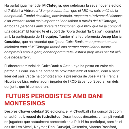
Ha parlat igualment del
MICIntegra,
que celebrarà la seva novena edició
el 7 d’abril a Vidreres:
“Sempre subratllem que el MIC va més enllà de la
competició. També és esforç, convivència, respecte a l’adversari i disposa
d’un vessant social molt important i consolidat a través del MICIntegra,
enfocat a persones amb diversitat funcional i que l’any que ve ja complirà
una dècada
”. El torneig té el suport de l’Obra Social “la Caixa” i comptarà
amb la participació de
18 equips.
També n’ha fet referència
Josep Maria
Gonzàlez,
que ha recordat que
“per a CaixaBank, estar present en una
iniciativa com el MICIntegra també ens permet consolidar el nostre
compromís amb la gent, donar oportunitats i estar a prop d’ells per tot allò
que necessiten”.
El director territorial de CaixaBank a Catalunya ha posat en valor els
patrocinis com una eina potent de proximitat amb el territori, com a banc
líder del país.L’acte ha comptat amb la presència de José María Francia i
Nicolás de Lira, entrenador i jugador de l’RCD Espanyol Special, un dels
conjunts que hi competiran.
FUTURS PERIODISTES AMB DANI
MONTESINOS
Després d’haver celebrat 20 edicions, el MICFootball s’ha consolidat com
un autèntic
bressol de futbolistes.
Durant dues dècades, un ampli ventall
de jugadors que actualment competeixen a l’elit hi ha participat, com és el
cas de Leo Messi, Neymar, Dani Carvajal, Casemiro, Marcus Rashford,