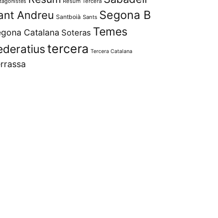
tagonistes
Resum Tercera
Segona B
ant Andreu
Santboià
Sants
Temes
gona Catalana
Soteras
tercera
ederatius
Tercera Catalana
rrassa