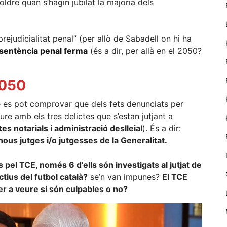
oldre quan s’hagin jubilat la majoria dels
nostre lloc web
emmagatzemen
dades en el seu
dispositiu que
rejudicialitat penal” (per allò de Sabadell on hi ha
permeten que
 sentència penal ferma
(és a dir, per allà en el 2050?
el lloc funcioni
tan bé com
sigui possible.
050
Si rebutja
aquestes
ue es pot comprovar que dels fets denunciats per
cookies
algunes
re amb els tres delictes que s’estan jutjant a
funcionalitats
s notarials i administració deslleial
). És a dir:
desapareixeran
nous jutges i/o jutgesses de la Generalitat.
del lloc web.
 pel TCE, només 6 d’ells són investigats al jutjat de
tius del futbol català?
se’n van impunes?
El TCE
Màrqueting
r a veure si són culpables o no?
En compartir
els teus
interessos i
comportament