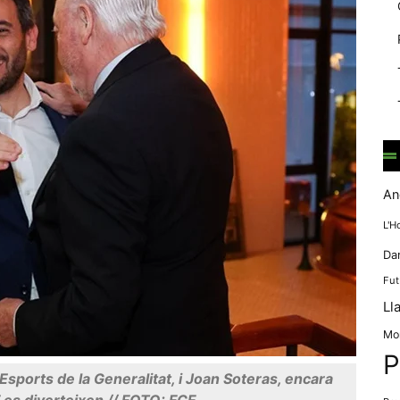
mentre
navegues pel
nostre lloc
web
incrementes la
possibilitat de
mirar només
anuncis,
ofertes i
contingut
personalitzat.
An
L'H
Da
Fut
Ll
Mo
P
Esports de la Generalitat, i Joan Soteras, encara
 es diverteixen // FOTO: FCF