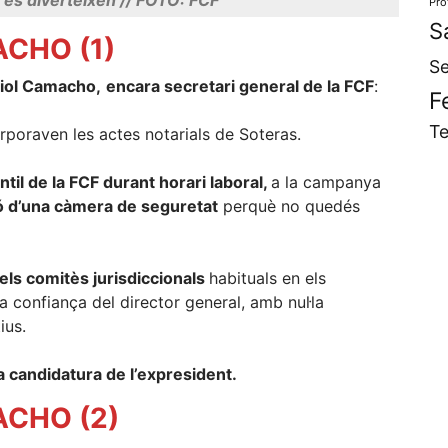
Pro
S
CHO (1)
Se
iol Camacho,
encara secretari general de la FCF
:
F
Te
rporaven les actes notarials de Soteras.
til de la FCF durant horari laboral,
a la campanya
 d’una càmera de seguretat
perquè no quedés
dels comitès jurisdiccionals
habituals en els
a confiança del director general, amb nul·la
ius.
la candidatura de l’expresident.
CHO (2)