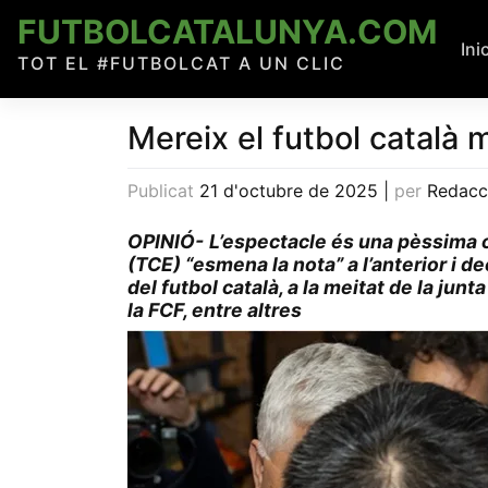
Skip
FUTBOLCATALUNYA.COM
to
Ini
TOT EL #FUTBOLCAT A UN CLIC
content
Mereix el futbol català 
Publicat
21 d'octubre de 2025
|
per
Redacc
OPINIÓ-
L’espectacle és una pèssima c
(TCE) “esmena la nota” a l’anterior i de
del futbol català, a la meitat de la junt
la FCF, entre altres