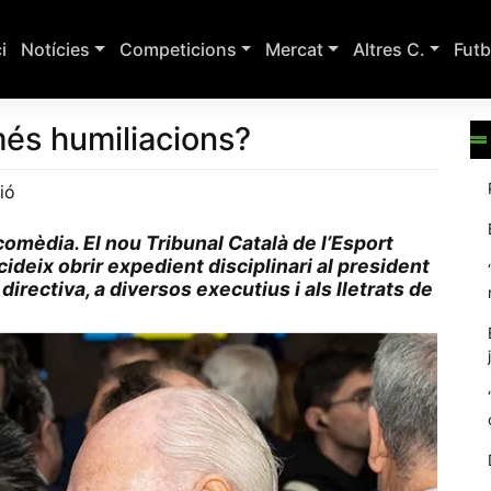
ci
Notícies
Competicions
Mercat
Altres C.
Futb
més humiliacions?
ió
omèdia. El nou Tribunal Català de l’Esport
cideix obrir expedient disciplinari al president
a directiva, a diversos executius i als lletrats de