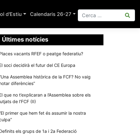
ol d'Estiu
Calendaris 26-27
Últimes notícies
Places vacants RFEF o peatge federatiu?
El soci decidirà el futur del CE Europa
“Una Assemblea històrica de la FCF? No vaig
notar diferències”
El que no t’explicaran a l’Assemblea sobre els
jutjats de l’FCF (II)
“El primer que hem fet és assumir la nostra
culpa”
Definits els grups de 1a i 2a Federació