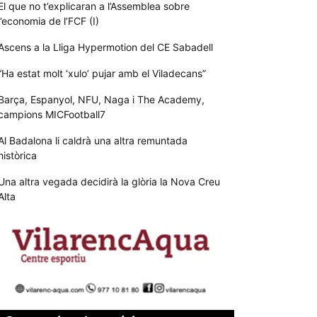
El que no t’explicaran a l’Assemblea sobre
l’economia de l’FCF (I)
Ascens a la Lliga Hypermotion del CE Sabadell
“Ha estat molt ‘xulo’ pujar amb el Viladecans”
Barça, Espanyol, NFU, Naga i The Academy,
campions MICFootball7
Al Badalona li caldrà una altra remuntada
històrica
Una altra vegada decidirà la glòria la Nova Creu
Alta