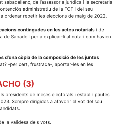
 sabadellenc, de l’assessoria jurídica i la secretaria
ontenciós administratiu de la FCF i del seu
va ordenar repetir les eleccions de maig de 2022.
cacions contingudes en les actes notarial
s i de
ia de Sabadell per a explicar-li al notari com havien
ves d’una còpia de la composició de les juntes
tat? -per cert, frustrada-, aportar-les en les
CHO (3)
als presidents de meses electorals i establir pautes
2023. Sempre dirigides a afavorir el vot del seu
candidats.
de la validesa dels vots.