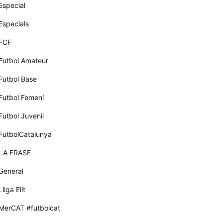
Especial
Especials
FCF
Futbol Amateur
Futbol Base
Futbol Femení
Futbol Juvenil
FutbolCatalunya
LA FRASE
General
Lliga Elit
MerCAT #futbolcat