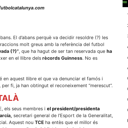
web.
utbolcatalunya.com
Estadístiques
Recopilem
dades
d’abans. El d’abans perquè va decidir resoldre (?) les
estadístiques
raccions molt greus amb la referència del futbol
de manera
vada (?)”
, que ha hagut de ser tan reservada que
ha
anònima d'ús
xer en el llibre dels
rècords Guinness
. No es
del lloc web
per a millorar la
funcionalitat i
la seva
é en aquest llibre el que va denunciar el famós i
estructura.
, per fi, ja han obtingut el reconeixement “merescut”.
ATALÀ
Experiència
d'usuari
E, els seus membres i
el president/presidenta
Alguns
arcía,
secretari general de l’Esport de la Generalitat,
components
icial. Aquest nou
TCE
ha entès que el millor és
tècnics del