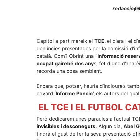
redaccio@f
Capítol a part mereix el
TCE,
el d’ara i el 
denúncies presentades per la comissió d’inf
català. Com? Obrint una
“informació reser
ocupat gairebé dos any
s, fet digne d’aparèi
recorda una cosa semblant.
Encara que, potser, hauria d’incloure’s tamb
covard ‘
Informe Poncio’,
els autors del qual
EL TCE I EL FUTBOL C
Però dedicarem unes paraules a l’actual TC
invisibles i desconeguts.
Algun dia,
Abel G
tindrà el gust de fer la seva presentació of