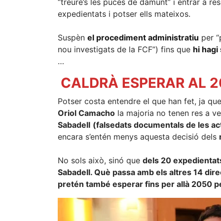
“treure’s les puces de damunt” i entrar a res
expedientats i potser ells mateixos.
Suspèn
el procediment administratiu
per “p
nou investigats de la FCF”) fins que
hi hagi
…
CALDRÀ ESPERAR AL 2
Potser costa entendre el que han fet, ja q
Oriol Camacho
la majoria no tenen res a veu
Sabadell
(falsedats documentals de les acte
encara s’entén menys aquesta decisió dels
No sols això, sinó que
dels 20 expedientats
Sabadell. Què passa amb els altres 14 direc
pretén també esperar fins per allà 2050 pe