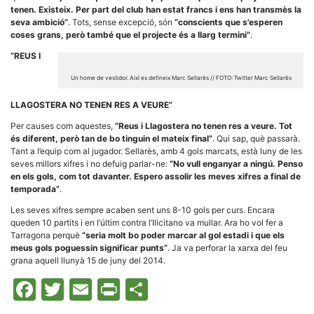
Màrqueting
tenen. Existeix. Per part del club han estat francs i ens han transmès la
En compartir
seva ambició”
. Tots, sense excepció, són
“conscients que s’esperen
els teus
interessos i
coses grans, però també que el projecte és a llarg termini”
.
comportament
mentre
“REUS I
navegues pel
nostre lloc
Un home de vestidor. Així es defineix Marc Sellarès // FOTO: Twitter Marc Sellarès
web
incrementes
LLAGOSTERA NO TENEN RES A VEURE”
la possibilitat
de mirar
Per causes com aquestes,
“Reus i Llagostera no tenen res a veure. Tot
només
és diferent, però tan de bo tinguin el mateix final”
. Qui sap, què passarà.
anuncis,
ofertes i
Tant a l’equip com al jugador. Sellarès, amb 4 gols marcats, està luny de les
contingut
seves millors xifres i no defuig parlar-ne:
“No vull enganyar a ningú. Penso
personalitzat.
en els gols, com tot davanter. Espero assolir les meves xifres a final de
temporada”
.
Les seves xifres sempre acaben sent uns 8-10 gols per curs. Encara
queden 10 partits i en l’últim contra l’Ilicitano va mullar. Ara ho vol fer a
Tarragona perquè
“seria molt bo poder marcar al gol estadi i que els
meus gols poguessin significar punts”
. Ja va perforar la xarxa del feu
grana aquell llunyà 15 de juny del 2014.
Facebook
Twitter
Email
Print
Comparteix