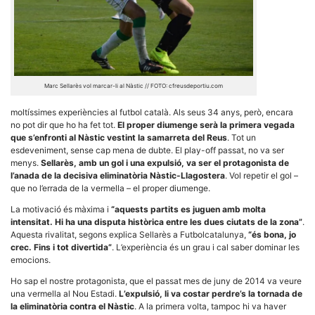
Necessàries
Marc Sellarès vol marcar-li al Nàstic // FOTO: cfreusdeportiu.com
Aquestes
cookies no
moltíssimes experiències al futbol català. Als seus 34 anys, però, encara
són
no pot dir que ho ha fet tot.
El proper diumenge serà la primera vegada
opcionals,
que s’enfronti al Nàstic vestint la samarreta del Reus
. Tot un
són
necessàries
esdeveniment, sense cap mena de dubte. El play-off passat, no va ser
per al
menys.
Sellarès, amb un gol i una expulsió, va ser el protagonista de
funcionament
l’anada de la decisiva eliminatòria Nàstic-Llagostera
. Vol repetir el gol –
tècnic de la
que no l’errada de la vermella – el proper diumenge.
web.
La motivació és màxima i
“aquests partits es juguen amb molta
intensitat. Hi ha una disputa històrica entre les dues ciutats de la zona”
.
Estadístiques
Aquesta rivalitat, segons explica Sellarès a Futbolcatalunya,
“és bona, jo
Recopilem
crec. Fins i tot divertida”
. L’experiència és un grau i cal saber dominar les
dades
emocions.
estadístiques
de manera
Ho sap el nostre protagonista, que el passat mes de juny de 2014 va veure
anònima d'ús
una vermella al Nou Estadi.
L’expulsió, li va costar perdre’s la tornada de
del lloc web
la eliminatòria contra el Nàstic
. A la primera volta, tampoc hi va haver
per a millorar