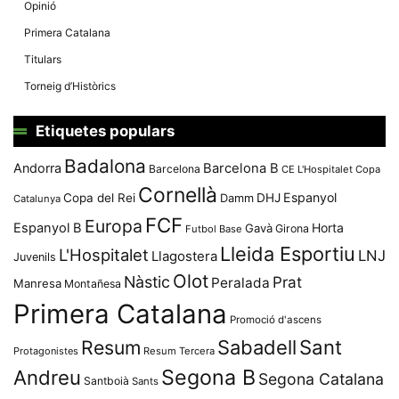
Opinió
Primera Catalana
Titulars
Torneig d’Històrics
Etiquetes populars
Badalona
Andorra
Barcelona B
Barcelona
CE L'Hospitalet
Copa
Cornellà
Espanyol
Copa del Rei
Damm
DHJ
Catalunya
FCF
Europa
Espanyol B
Horta
Gavà
Girona
Futbol Base
Lleida Esportiu
L'Hospitalet
LNJ
Llagostera
Juvenils
Olot
Nàstic
Prat
Peralada
Manresa
Montañesa
Primera Catalana
Promoció d'ascens
Resum
Sabadell
Sant
Protagonistes
Resum Tercera
Segona B
Andreu
Segona Catalana
Santboià
Sants