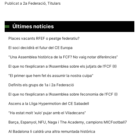
Publicat a
2a Federació
,
Titulars
Últimes notícies
Places vacants RFEF o peatge federatiu?
El soci decidirà el futur del CE Europa
“Una Assemblea històrica de la FCF? No vaig notar diferències”
El que no t’explicaran a l’Assemblea sobre els jutjats de l’FCF (II)
“El primer que hem fet és assumir la nostra culpa”
Definits els grups de 1a i 2a Federació
El que no t’explicaran a l’Assemblea sobre l’economia de l’FCF (I)
Ascens a la Lliga Hypermotion del CE Sabadell
“Ha estat molt ‘xulo’ pujar amb el Viladecans”
Barça, Espanyol, NFU, Naga i The Academy, campions MICFootball7
Al Badalona li caldrà una altra remuntada històrica