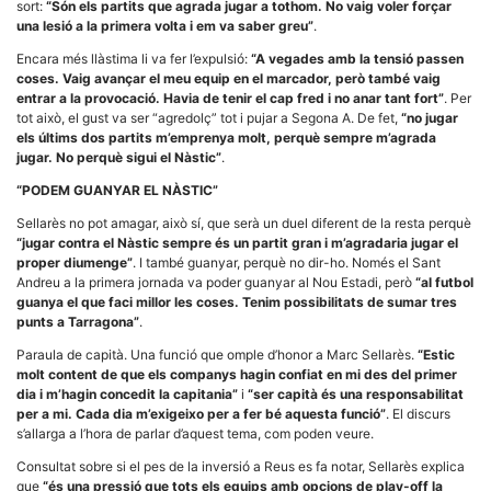
sort:
“Són els partits que agrada jugar a tothom. No vaig voler forçar
la funcionalitat
i la seva
una lesió a la primera volta i em va saber greu”
.
estructura.
Encara més llàstima li va fer l’expulsió:
“A vegades amb la tensió passen
coses. Vaig avançar el meu equip en el marcador, però també vaig
entrar a la provocació. Havia de tenir el cap fred i no anar tant fort”
. Per
Experiència
tot això, el gust va ser “agredolç” tot i pujar a Segona A. De fet,
“no jugar
d'usuari
els últims dos partits m’emprenya molt, perquè sempre m’agrada
Alguns
jugar. No perquè sigui el Nàstic”
.
components
tècnics del
“PODEM GUANYAR EL NÀSTIC”
nostre lloc web
emmagatzemen
Sellarès no pot amagar, això sí, que serà un duel diferent de la resta perquè
dades en el seu
dispositiu que
“jugar contra el Nàstic sempre és un partit gran i m’agradaria jugar el
permeten que el
proper diumenge”
. I també guanyar, perquè no dir-ho. Només el Sant
lloc funcioni tan
Andreu a la primera jornada va poder guanyar al Nou Estadi, però
“al futbol
bé com sigui
guanya el que faci millor les coses. Tenim possibilitats de sumar tres
possible. Si
punts a Tarragona”
.
rebutja
aquestes
Paraula de capità. Una funció que omple d’honor a Marc Sellarès.
“Estic
cookies
algunes
molt content de que els companys hagin confiat en mi des del primer
funcionalitats
dia i m’hagin concedit la capitania”
i
“ser capità és una responsabilitat
desapareixeran
per a mi. Cada dia m’exigeixo per a fer bé aquesta funció”
. El discurs
del lloc web.
s’allarga a l’hora de parlar d’aquest tema, com poden veure.
Consultat sobre si el pes de la inversió a Reus es fa notar, Sellarès explica
que
“és una pressió que tots els equips amb opcions de play-off la