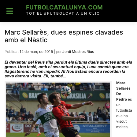
Skip
FUTBOLCATALUNYA.COM
to
content
TOT EL #FUTBOLCAT A UN CLIC
Marc Sellarès, dues espines clavades
amb el Nàstic
Publicat
12 de març de 2015
|
per
Jordi Mestres Rius
El davanter del Reus s’ha perdut els últims duels directes amb els
grana. Una lesió, amb el seu actual equip, i una sanció quan era
llagosterenc ho van impedir. Al Nou Estadi encara recorden la
seva darrera visita. Ell, també…
Marc
Sellarès
De
Pedro
és
un
futbolista
que ha
viscut
moltes,