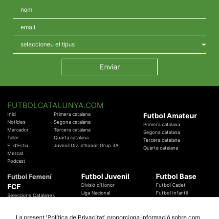
FUTBOLCATALUNYA.COM
Inici
Primera catalana
Futbol Amateur
Notícies
Segona catalana
Primera catalana
Marcador
Tercera catalana
Segona catalana
Taller
Quarta catalana
Tercera catalana
F. d'Estiu
Juvenil Div. d'honor Grup 3A
Quarta catalana
Mercat
Podcast
Futbol Juvenil
Futbol Base
Futbol Femení
FCF
Divisió d'Honor
Futbol Cadet
Liga Nacional
Futbol Infantil
Seleccions Catalanes
Territorials
Futbol Aleví
Entrenadors
Futbol Prebenjamí
Àrbitres
La present 'Política de Privacitat' proporciona informació sobre com
Temes Federatius