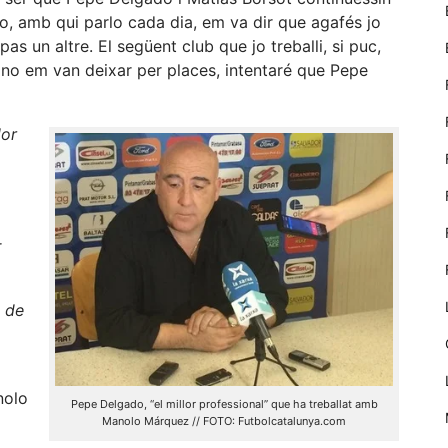
nostre lloc web
o, amb qui parlo cada dia, em va dir que agafés jo
emmagatzemen
as un altre. El següent club que jo treballi, si puc,
dades en el seu
dispositiu que
 no em van deixar per places, intentaré que Pepe
permeten que
el lloc funcioni
tan bé com
lor
sigui possible.
Si rebutja
aquestes
cookies
algunes
r
funcionalitats
desapareixeran
del lloc web.
p de
Màrqueting
En compartir
els teus
nolo
Pepe Delgado, “el millor professional” que ha treballat amb
interessos i
Manolo Márquez // FOTO: Futbolcatalunya.com
comportament