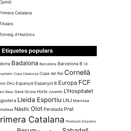
Opinió
Primera Catalana
Titulars
Torneig d’Històrics
Etiquetes populars
Badalona
dorra
Barcelona B
Barcelona
CE
Cornellà
Copa del Rei
ospitalet
Copa Catalunya
FCF
Europa
Espanyol
Espanyol B
mm
DHJ
L'Hospitalet
Horta
Gavà
Girona
Juvenils
bol Base
Lleida Esportiu
LNJ
agostera
Manresa
Olot
Nàstic
Prat
Peralada
ntañesa
rimera Catalana
Promoció d'ascens
Resum
Sabadell