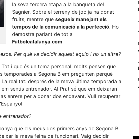
la seva tercera etapa a la banqueta del
Sagnier. Sobre el terreny de joc ja ha donat
fruits, mentre que
segueix manejant els
tempos de la comunicació a la perfecció
. Ho
demostra parlant de tot a
Futbolcatalunya.com
.
esos. Per què va decidir aquest equip i no un altre?
. Tot i que és un tema personal, molts pensen que
es temporades a Segona B em pregunten perquè
. La realitat: després de la meva última temporada a
Necessàries
Aquestes
on em sentís entrenador. Al Prat sé que em deixaran
cookies no
 pas enrere per a donar dos endavant. Vull recuperar
són
l’Espanyol.
opcionals,
són
se entrenador?
necessàries
per al
la conya que els meus dos primers anys de Segona B
funcionament
deixar la meva feina de funcionari. Vaig decidir
tècnic de la