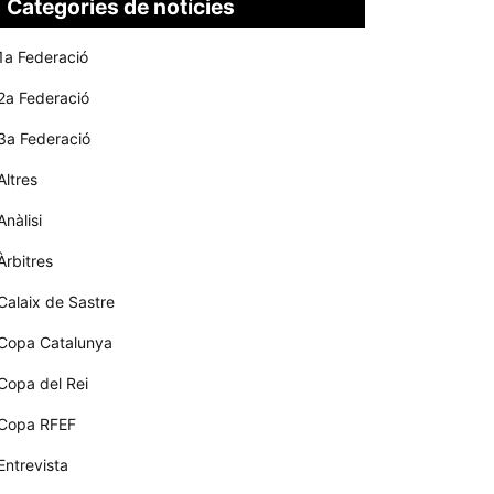
Categories de notícies
1a Federació
2a Federació
3a Federació
Altres
Anàlisi
Àrbitres
Calaix de Sastre
Copa Catalunya
Copa del Rei
Copa RFEF
Entrevista