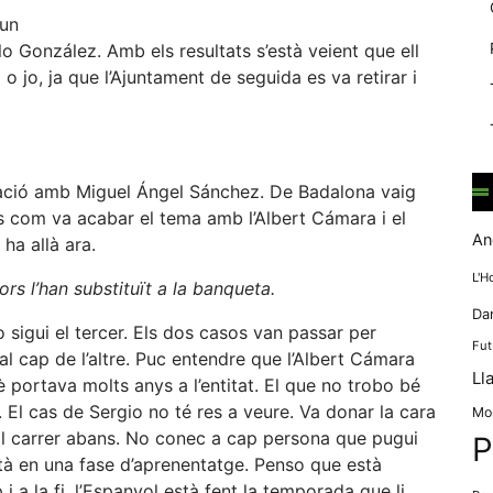
mentre
 un
navegues pel
González. Amb els resultats s’està veient que ell
nostre lloc
web
 jo, ja que l’Ajuntament de seguida es va retirar i
incrementes la
possibilitat de
mirar només
anuncis,
ofertes i
lació amb Miguel Ángel Sánchez. De Badalona vaig
contingut
s com va acabar el tema amb l’Albert Cámara i el
personalitzat.
An
ha allà ara.
L'H
rs l’han substituït a la banqueta.
Da
 sigui el tercer. Els dos casos van passar per
Fut
l cap de l’altre. Puc entendre que l’Albert Cámara
Ll
portava molts anys a l’entitat. El que no trobo bé
 El cas de Sergio no té res a veure. Va donar la cara
Mo
t al carrer abans. No conec a cap persona que pugui
P
stà en una fase d’aprenentatge. Penso que està
i a la fi, l’Espanyol està fent la temporada que li