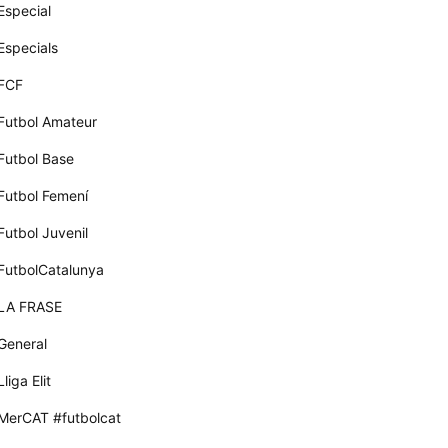
Especial
Especials
FCF
Futbol Amateur
Futbol Base
Futbol Femení
Futbol Juvenil
FutbolCatalunya
LA FRASE
General
Lliga Elit
MerCAT #futbolcat