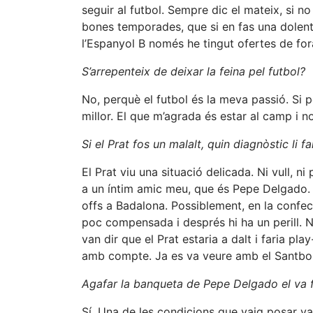
seguir al futbol. Sempre dic el mateix, si 
bones temporades, que si en fas una dolent
l’Espanyol B només he tingut ofertes de for
S’arrepenteix de deixar la feina pel futbol?
No, perquè el futbol és la meva passió. Si p
millor. El que m’agrada és estar al camp i n
Si el Prat fos un malalt, quin diagnòstic li fa
El Prat viu una situació delicada. Ni vull, ni
a un íntim amic meu, que és Pepe Delgado. G
offs a Badalona. Possiblement, en la confecc
poc compensada i després hi ha un perill. N
van dir que el Prat estaria a dalt i faria p
amb compte. Ja es va veure amb el Santboi
Agafar la banqueta de Pepe Delgado el va fe
Sí. Una de les condicions que vaig posar v