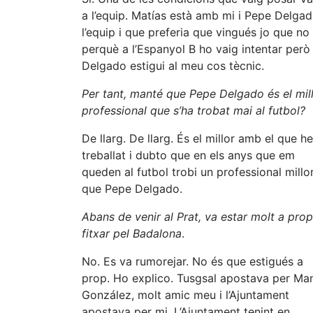
a l’equip. Matías està amb mi i Pepe Delgad
l’equip i que preferia que vingués jo que no p
perquè a l’Espanyol B ho vaig intentar però
Delgado estigui al meu cos tècnic.
Per tant, manté que Pepe Delgado és el mil
professional que s’ha trobat mai al futbol?
De llarg. De llarg. És el millor amb el que he
treballat i dubto que en els anys que em
queden al futbol trobi un professional millo
que Pepe Delgado.
Abans de venir al Prat, va estar molt a pro
fitxar pel Badalona
.
No. Es va rumorejar. No és que estigués a
prop. Ho explico. Tusgsal apostava per Ma
González, molt amic meu i l’Ajuntament
apostava per mi. L’Ajuntament tenint en