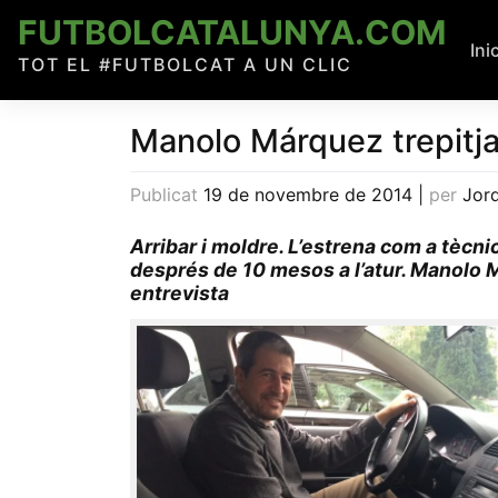
Skip
FUTBOLCATALUNYA.COM
to
Ini
TOT EL #FUTBOLCAT A UN CLIC
content
Manolo Márquez trepitja 
Publicat
19 de novembre de 2014
|
per
Jord
Arribar i moldre. L’estrena com a tècnic
després de 10 mesos a l’atur. Manolo M
entrevista