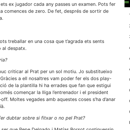
no ets ex jugador cada any passes un examen. Pots fer
web.
a comences de zero. De fet, després de sortir de
a.
Estadístiques
Recopilem
dades
ots treballar en una cosa que t’agrada ets sents
estadístiques
o al despatx.
de manera
anònima d'ús
ria?
del lloc web
per a millorar la
 puc criticar al Prat per un sol motiu. Jo substitueixo
funcionalitat i
la seva
ràcies a ell nosaltres vam poder fer els dos play-
estructura.
ió de la plantilla hi ha errades que fan que estigui
omés començar la lliga l’entrenador i el president
lay-off. Moltes vegades amb aquestes coses s’ha d’anar
Experiència
à.
d'usuari
Alguns
r dubtar sobre si fitxar o no pel Prat?
components
tècnics del
a ser que Pepe Delgado i Matías Borsot continuessin