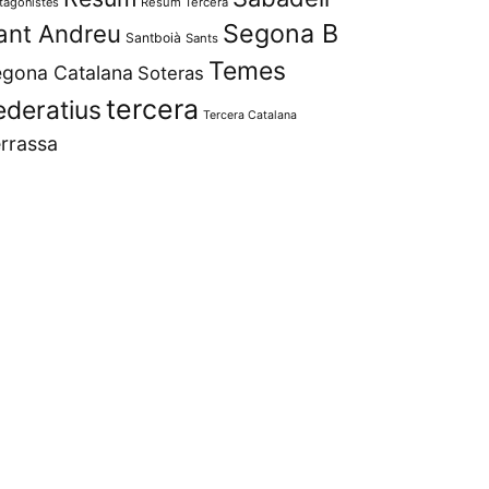
tagonistes
Resum Tercera
Segona B
ant Andreu
Santboià
Sants
Temes
gona Catalana
Soteras
tercera
ederatius
Tercera Catalana
rrassa