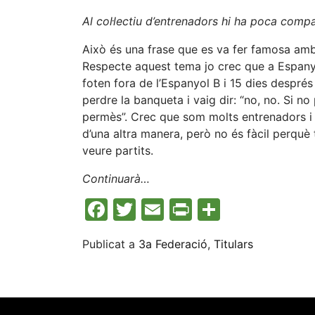
Al col·lectiu d’entrenadors hi ha poca comp
Això és una frase que es va fer famosa amb l
Respecte aquest tema jo crec que a Espanya
foten fora de l’Espanyol B i 15 dies després
perdre la banqueta i vaig dir: “no, no. Si 
permès”. Crec que som molts entrenadors i t
d’una altra manera, però no és fàcil perquè 
veure partits.
Continuarà…
Facebook
Twitter
Email
Print
Compart
Publicat a
3a Federació
,
Titulars