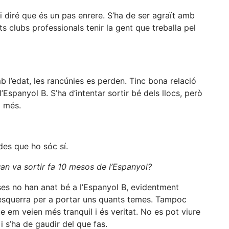
i diré que és un pas enrere. S’ha de ser agraït amb
lts clubs professionals tenir la gent que treballa pel
l’edat, les rancúnies es perden. Tinc bona relació
’Espanyol B. S’ha d’intentar sortir bé dels llocs, però
a més.
es que ho sóc sí.
an va sortir fa 10 mesos de l’Espanyol?
oses no han anat bé a l’Espanyol B, evidentment
esquerra per a portar uns quants temes. Tampoc
ue em veien més tranquil i és veritat. No es pot viure
 s’ha de gaudir del que fas.