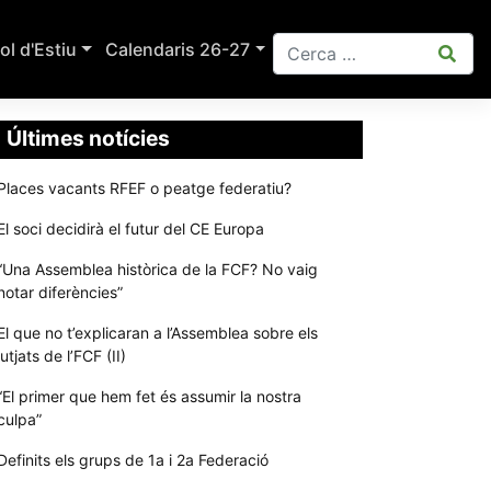
ol d'Estiu
Calendaris 26-27
Últimes notícies
Places vacants RFEF o peatge federatiu?
El soci decidirà el futur del CE Europa
“Una Assemblea històrica de la FCF? No vaig
notar diferències”
El que no t’explicaran a l’Assemblea sobre els
jutjats de l’FCF (II)
“El primer que hem fet és assumir la nostra
culpa”
Definits els grups de 1a i 2a Federació