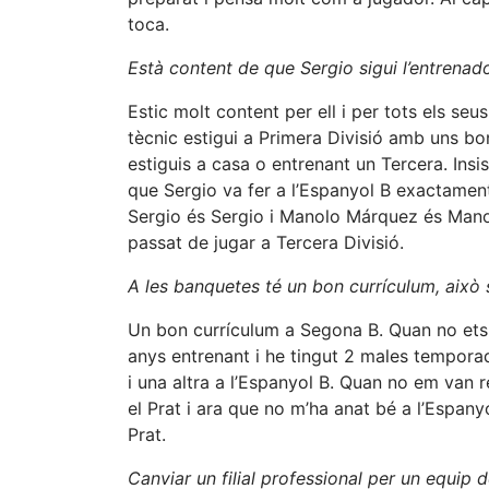
toca.
Està content de que Sergio sigui l’entrenad
Estic molt content per ell i per tots els se
tècnic estigui a Primera Divisió amb uns bons 
estiguis a casa o entrenant un Tercera. Insist
que Sergio va fer a l’Espanyol B exactament
Sergio és Sergio i Manolo Márquez és Mano
passat de jugar a Tercera Divisió.
A les banquetes té un bon currículum, això s
Un bon currículum a Segona B. Quan no et
anys entrenant i he tingut 2 males temporad
i una altra a l’Espanyol B. Quan no em van r
el Prat i ara que no m’ha anat bé a l’Espanyo
Prat.
Canviar un filial professional per un equip 