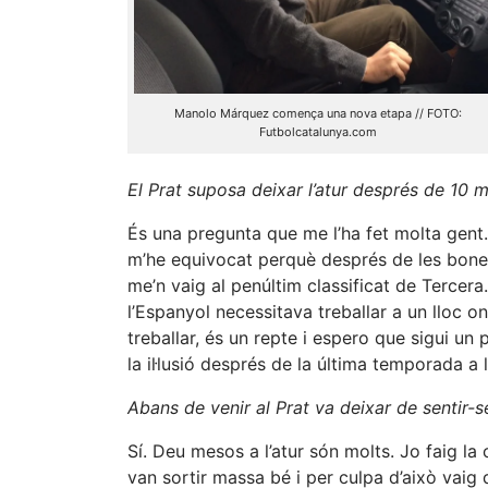
Manolo Márquez comença una nova etapa // FOTO:
Futbolcatalunya.com
El Prat suposa deixar l’atur després de 10 m
És una pregunta que me l’ha fet molta gent
m’he equivocat perquè després de les bon
me’n vaig al penúltim classificat de Tercera
l’Espanyol necessitava treballar a un lloc 
treballar, és un repte i espero que sigui un
la il·lusió després de la última temporada a 
Abans de venir al Prat va deixar de sentir-
Sí. Deu mesos a l’atur són molts. Jo faig 
van sortir massa bé i per culpa d’això vaig 