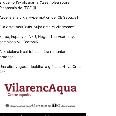
El que no t’explicaran a l’Assemblea sobre
l’economia de l’FCF (I)
Ascens a la Lliga Hypermotion del CE Sabadell
“Ha estat molt ‘xulo’ pujar amb el Viladecans”
Barça, Espanyol, NFU, Naga i The Academy,
campions MICFootball7
Al Badalona li caldrà una altra remuntada
històrica
Una altra vegada decidirà la glòria la Nova Creu
Alta