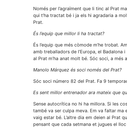
Només per l’agraïment que li tinc al Prat ma
qui t’ha tractat bé i ja els hi agradaria a mo
Prat.
És l’equip que millor li ha tractat?
És l’equip que més còmode m’he trobat. Amb 
amb treballadors de l’Europa, el Badalona i l
al Prat m’ha anat molt bé. Sóc soci, a més 
Manolo Márquez és soci només del Prat?
Sóc soci número 82 del Prat. Fa 9 temporad
Es sent millor entrenador ara mateix que qu
Sense autocrítica no hi ha millora. Si les c
també va ser culpa meva. Em va faltar ma 
vaig estar bé. L’altre dia em deien al Prat q
pensant que cada setmana et jugues el lloc i