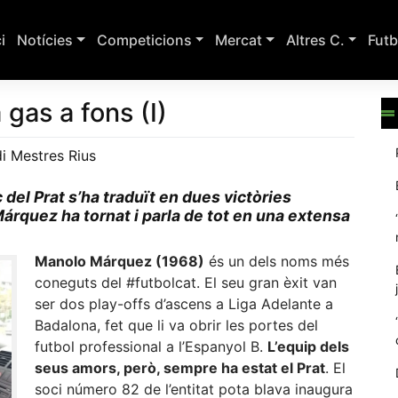
ci
Notícies
Competicions
Mercat
Altres C.
Futb
gas a fons (I)
i Mestres Rius
 del Prat s’ha traduït en dues victòries
árquez ha tornat i parla de tot en una extensa
Manolo Márquez (1968)
és un dels noms més
coneguts del #futbolcat. El seu gran èxit van
ser dos play-offs d’ascens a Liga Adelante a
Badalona, fet que li va obrir les portes del
futbol professional a l’Espanyol B.
L’equip dels
seus amors, però, sempre ha estat el Prat
. El
soci número 82 de l’entitat pota blava inaugura