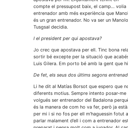
compte el pressupost baix, el camp… volia
entrenador amb més experiència que Manolo 
és un gran entrenador. No va ser un Manolo o
Tusgsal decidia.
I el president per qui apostava?
Jo crec que apostava per ell. Tinc bona re
sortir bé excepte per la situació que acabé
Luis Gilera. Em porto bé amb la gent que hi 
De fet, els seus dos últims segons entrenado
Li he dit al Matías Borsot que espero que no
diferents motius. Sempre intento posar-me a
volgués ser entrenador del Badalona perquè 
és la manera de com ho va fer, però ja està.
per mi i si no fos per ell m’haguessin fotu
parlar malament d’ell i com a entrenador e
preparat i pensa molt com a jugador. Al cap 