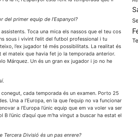
Pro
S
or del primer equip de l’Espanyol?
Se
F
us assistents. Toca una mica els nassos que el teu cos
sous i vivint l’elit del futbol professional i tu
Te
eixo, l’ex jugador té més possibilitats. La realitat és
 el mateix que havia fet jo la temporada anterior.
lo Márquez. Un és un gran ex jugador i jo no he
í.
s conegut, cada temporada és un examen. Porto 25
es. Una a l’Europa, en la que l’equip no va funcionar
enovar a l’Europa l’únic equip que em va voler va ser
l B l’únic d’aquí que m’ha vingut a buscar ha estat el
de Tercera Divisió és un pas enrere?