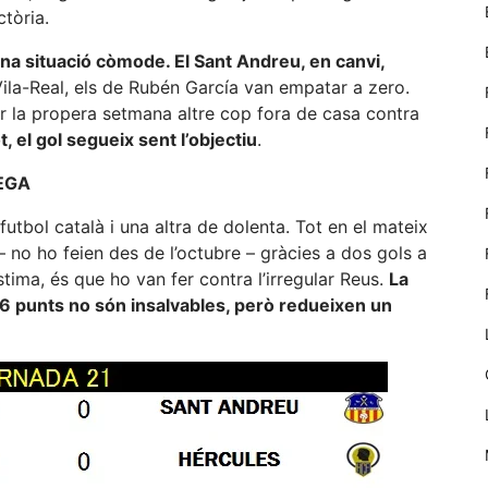
nostre lloc web
tòria.
emmagatzemen
dades en el seu
una situació còmode. El Sant Andreu, en canvi,
dispositiu que
Vila-Real, els de Rubén García van empatar a zero.
permeten que
ar la propera setmana altre cop fora de casa contra
el lloc funcioni
tan bé com
t, el gol segueix sent l’objectiu
.
sigui possible.
Si rebutja
UEGA
aquestes
cookies
futbol català i una altra de dolenta. Tot en el mateix
algunes
– no ho feien des de l’octubre – gràcies a dos gols a
funcionalitats
stima, és que ho van fer contra l’irregular Reus.
La
desapareixeran
6 punts no són insalvables, però redueixen un
del lloc web.
Màrqueting
En compartir
els teus
interessos i
comportament