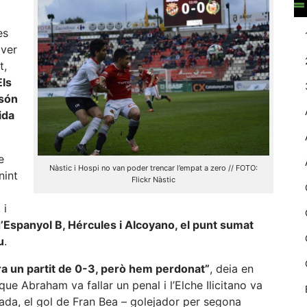
web.
es
aver
Estadístiques
t,
Recopilem
Els
dades
 són
estadístiques
de manera
ida
anònima d'ús
del lloc web
per a millorar la
e
funcionalitat i
Nàstic i Hospi no van poder trencar l’empat a zero // FOTO:
nint
Flickr Nàstic
la seva
estructura.
 i
’Espanyol B, Hércules i Alcoyano, el punt sumat
u
.
Experiència
d'usuari
a un partit de 0-3, però hem perdonat”
, deia en
Alguns
components
 que Abraham va fallar un penal i l’Elche Ilicitano va
tècnics del
a, el gol de Fran Bea – golejador per segona