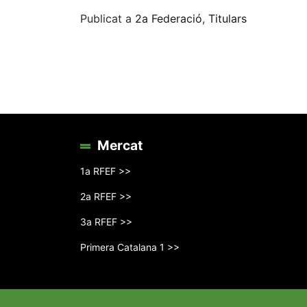
Publicat a
2a Federació
,
Titulars
Mercat
1a RFEF >>
2a RFEF >>
3a RFEF >>
Primera Catalana 1 >>