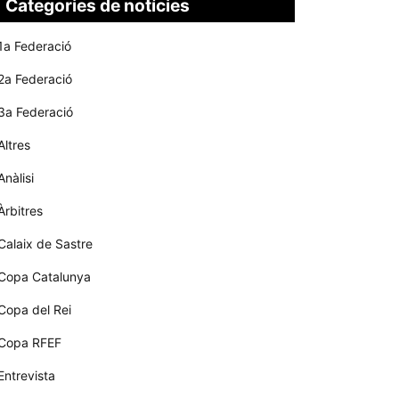
Categories de notícies
1a Federació
2a Federació
3a Federació
Altres
Anàlisi
Àrbitres
Calaix de Sastre
Copa Catalunya
Copa del Rei
Copa RFEF
Entrevista