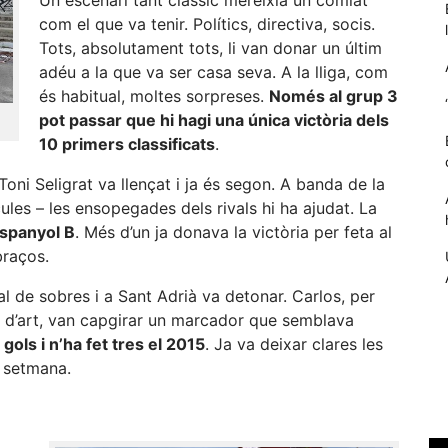
com el que va tenir. Polítics, directiva, socis.
Tots, absolutament tots, li van donar un últim
adéu a la que va ser casa seva. A la lliga, com
és habitual, moltes sorpreses.
Només al grup 3
pot passar que hi hagi una única victòria dels
10 primers classificats
.
Toni Seligrat va llençat i ja és segon. A banda de la
cules – les ensopegades dels rivals hi ha ajudat. La
spanyol B
. Més d’un ja donava la victòria per feta al
braços.
Necessàries
Aquestes
l de sobres i a Sant Adrià va detonar. Carlos, per
cookies no
 d’art, van capgirar un marcador que semblava
són
0 gols i n’ha fet tres el 2015
. Ja va deixar clares les
opcionals,
són
a setmana.
necessàries
per al
funcionament
tècnic de la