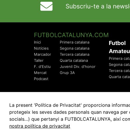
Subscriu-te a la newsl
FUTBOLCATALUNYA.COM
Futbol
Inici
Primera catalana
Notícies
Segona catalana
Amateu
Marcador
Tercera catalana
Primera cat
Taller
Quarta catalana
Segona cat
F. d'Estiu
Juvenil Div. d'honor
Tercera cat
Mercat
Grup 3A
Quarta cata
Podcast
La present 'Política de Privacitat' proporciona info
protegeix les seves dades personals quan navega per q
socials…) que pertanyi a FUTBOLCATALUNYA, així com de
© 2010 - 2026
FutbolCatalunya.com
nostra política de privacitat