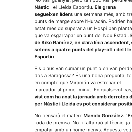
Nàstic
i el Lleida Esportiu.
Els grana
segueixen líders
una setmana més, amb tr
punts de marge sobre l’Huracán. Podrien h
estat més de superar a un Hospi ben planta
que va esgarrapar un punt del Nou Estadi.
de Kiko Ramírez, en clara línia ascendent,
setens a quatre punts del play-off i del Lle
Esportiu
.
Els blaus van sumar un punt o en van perdr
dos a Saragossa? És una bona pregunta, te
en compte que Miramón va estrenar el
marcador al primer minut. En qualsevol cas,
vist com ha anat la jornada amb derrotes d
per Nàstic i Lleida es pot considerar positi
No pensarà el mateix
Manolo González. “Er
roda de premsa. No li falta raó al tècnic, ja
empatar amb un home menys. Aquesta vegad