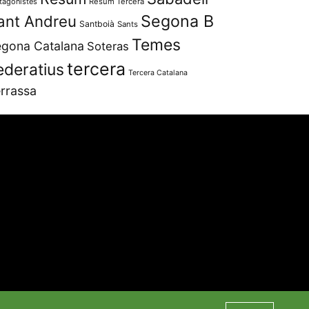
tagonistes
Resum Tercera
Segona B
ant Andreu
Santboià
Sants
Temes
gona Catalana
Soteras
tercera
ederatius
Tercera Catalana
rrassa