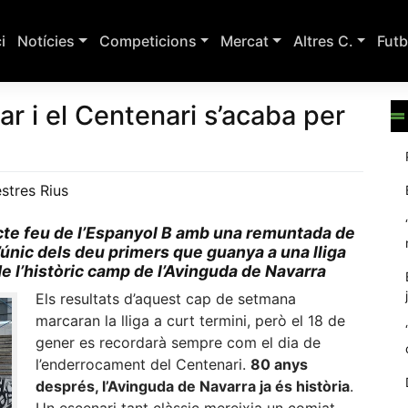
ci
Notícies
Competicions
Mercat
Altres C.
Futb
r i el Centenari s’acaba per
stres Rius
victe feu de l’Espanyol B amb una remuntada de
 l’únic dels deu primers que guanya a una lliga
 de l’històric camp de l’Avinguda de Navarra
Els resultats d’aquest cap de setmana
marcaran la lliga a curt termini, però el 18 de
gener es recordarà sempre com el dia de
l’enderrocament del Centenari.
80 anys
després, l’Avinguda de Navarra ja és història
.
Un escenari tant clàssic mereixia un comiat