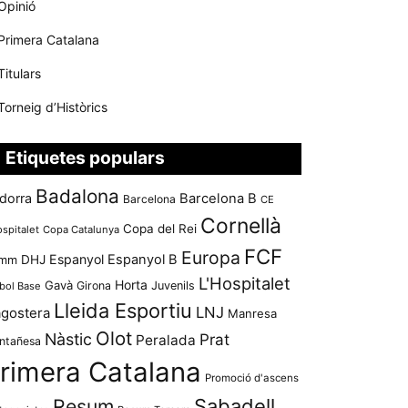
Opinió
Primera Catalana
Titulars
Torneig d’Històrics
Etiquetes populars
Badalona
dorra
Barcelona B
Barcelona
CE
Cornellà
Copa del Rei
ospitalet
Copa Catalunya
FCF
Europa
Espanyol
Espanyol B
mm
DHJ
L'Hospitalet
Horta
Gavà
Girona
Juvenils
bol Base
Lleida Esportiu
LNJ
agostera
Manresa
Olot
Nàstic
Prat
Peralada
ntañesa
rimera Catalana
Promoció d'ascens
Resum
Sabadell