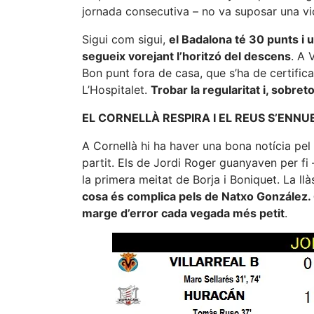
jornada consecutiva – no va suposar una vic
Sigui com sigui,
el Badalona té 30 punts i 
segueix vorejant l’horitzó del descens
. A 
Bon punt fora de casa, que s’ha de certific
L’Hospitalet.
Trobar la regularitat i, sobreto
EL CORNELLÀ RESPIRA I EL REUS S’ENN
A Cornellà hi ha haver una bona notícia pel 
partit. Els de Jordi Roger guanyaven per fi 
la primera meitat de Borja i Boniquet. La llà
cosa és complica pels de Natxo González. 
marge d’error cada vegada més petit
.