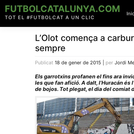
Skip
FUTBOLCATALUNYA.COM
to
Ini
TOT EL #FUTBOLCAT A UN CLIC
content
L’Olot comença a carbura
sempre
Publicat
18 de gener de 2015
|
per
Jordi Me
Els garrotxins profanen el fins ara in
les que fan afició. A dalt, l’Huracán és
de bojos. Tot plegat, el dia del comiat