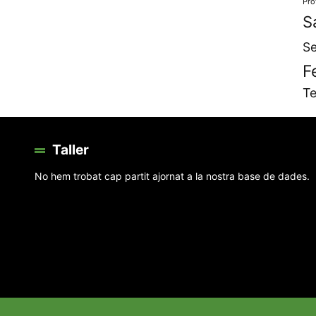
Pro
S
Se
F
Te
Taller
No hem trobat cap partit ajornat a la nostra base de dades.