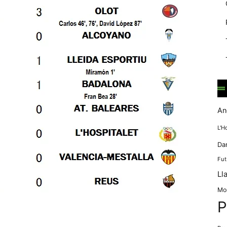
mentre
navegues pel
nostre lloc
web
incrementes la
possibilitat de
mirar només
anuncis,
ofertes i
contingut
personalitzat.
An
L'H
Da
Fut
Ll
Mo
P
eix