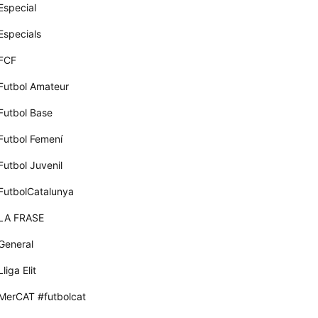
Especial
Especials
FCF
Futbol Amateur
Futbol Base
Futbol Femení
Futbol Juvenil
FutbolCatalunya
LA FRASE
General
Lliga Elit
MerCAT #futbolcat