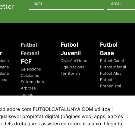
etter
Futbol
Futbol
Futbol
r
Juvenil
Base
Femení
FCF
alana
Divisió d'Honor
Futbol Cadet
alana
Liga Nacional
Futbol Infantil
Seleccions
alana
Territorials
Futbol Aleví
Catalanes
lana
Futbol
Entrenadors
Prebenjamí
Àrbitres
Temes
Federatius
rmació sobre com FUTBOLCATALUNYA.COM utilitza i
ualsevol propietat digital (pàgines web, apps, xarxes
ls drets que li assisteixen referent a això.
Llegir la
Avis Legal
Política de Privacitat
Política de Cookies