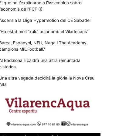
El que no t’explicaran a l’Assemblea sobre
l’economia de l’FCF (I)
Ascens a la Lliga Hypermotion del CE Sabadell
“Ha estat molt ‘xulo’ pujar amb el Viladecans”
Barça, Espanyol, NFU, Naga i The Academy,
campions MICFootball7
Al Badalona li caldrà una altra remuntada
històrica
Una altra vegada decidirà la glòria la Nova Creu
Alta