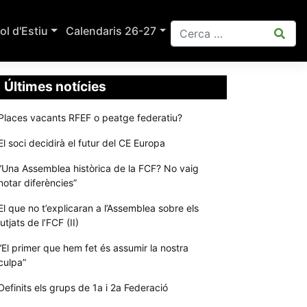
ol d'Estiu
Calendaris 26-27
Últimes notícies
Places vacants RFEF o peatge federatiu?
El soci decidirà el futur del CE Europa
“Una Assemblea històrica de la FCF? No vaig
notar diferències”
El que no t’explicaran a l’Assemblea sobre els
jutjats de l’FCF (II)
“El primer que hem fet és assumir la nostra
culpa”
Definits els grups de 1a i 2a Federació