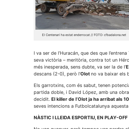
El Centenari ha estat enderrocat // FOTO: cfbadalona.net
I va ser de l’Huracán, que des que l’entrena 
seva victòria – meritòria, contra tot un Hér
més inesperada, sens dubte, va ser la de l’
E
descans (2-0), però l’
Olot
no va baixar els 
Els garrotxins, com és sabut, tenen potencia
partida doble, i David López, amb una obra
decidit.
El killer de l’Olot ja ha arribat als 1
seves intencions a Futbolcatalunya aquest
NÀSTIC I LLEIDA ESPORTIU, EN PLAY-OFF
No van guanyar, però tampoc van perdre el