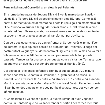
és el proper dimecres contra la Peña Deportiva a la Copa del Rei.
la funcionalitat
i la seva
Pena màxima pel Cornellà i gran alegria pel Palamós
estructura.
Si la jornada inaugural de Segona Divisió B venia marcada pel Nàstic-
Lleida E., a Tercera Divisió es pot dir el mateix amb l’Europa-Cornellà. El
partit al Sardenya va estar marcat pels detalls i pels gols en moments clau.
Experiència
d'usuari
El de l’Europa va arribar a l’afegit del primer temps i el del Cornellà a cinc
Alguns
minuts pel final. Els escapulats, novament, marcaven en el descompte de
components
la segona meitat gràcies a un penal transformat per Javi Lara.
tècnics del
nostre lloc web
Cap dels dos gegants que es van enfrontar al Sardenya és el primer líder
emmagatzemen
de Tercera, ja que aquesta posició és propietat del Palamós. El degà del
dades en el seu
nostre futbol va guanyar el derbi contra el Figueres (1-3) i a més ho va fer a
dispositiu que
Vilatenim, on els de l’Alt Empordà no van perdre en tota la temporada
permeten que el
lloc funcioni tan
passada. També va fer una bona conquesta com a visitant el Terrassa, que
bé com sigui
va guanyar un duel que pot ser directe contra el Manlleu (1-2).
possible. Si
rebutja
Cal destacar l’eficiència defensiva d’un Rubí que acumula 720 minuts
aquestes
sense encaixar (2-0 contra la Gramenet), el gran debut de l’Ascó i el
cookies
Santfeliuenc a Tercera (2-1 contra el Vilafranca i 0-1 contra el Vilassar de
algunes
Mar) i la remuntada de la Montañesa(2-1 contra el Gavà). Per últim, només
funcionalitats
desapareixeran
hi van haver dos empats en els deu partits disputats i tots dos van ser per
del lloc web.
idèntic resultat.
Al Castelldefels li va saber a glòria, ja que va remuntar dues vegades
contra un Santboià que no va saber tancar el partit. Encara més meritòria