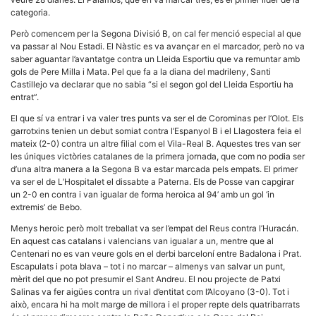
categoria.
Però comencem per la Segona Divisió B, on cal fer menció especial al que
va passar al Nou Estadi. El Nàstic es va avançar en el marcador, però no va
saber aguantar l’avantatge contra un Lleida Esportiu que va remuntar amb
gols de Pere Milla i Mata. Pel que fa a la diana del madrileny, Santi
Castillejo va declarar que no sabia “si el segon gol del Lleida Esportiu ha
Necessàries
Aquestes
entrat”.
cookies no
són
El que sí va entrar i va valer tres punts va ser el de Corominas per l’Olot. Els
opcionals,
garrotxins tenien un debut somiat contra l’Espanyol B i el Llagostera feia el
són
mateix (2-0) contra un altre filial com el Vila-Real B. Aquestes tres van ser
necessàries
les úniques victòries catalanes de la primera jornada, que com no podia ser
per al
d’una altra manera a la Segona B va estar marcada pels empats. El primer
funcionament
tècnic de la
va ser el de L’Hospitalet el dissabte a Paterna. Els de Posse van capgirar
web.
un 2-0 en contra i van igualar de forma heroica al 94’ amb un gol ‘in
extremis’ de Bebo.
Menys heroic però molt treballat va ser l’empat del Reus contra l’Huracán.
Estadístiques
En aquest cas catalans i valencians van igualar a un, mentre que al
Recopilem
Centenari no es van veure gols en el derbi barceloní entre Badalona i Prat.
dades
Escapulats i pota blava – tot i no marcar – almenys van salvar un punt,
estadístiques
mèrit del que no pot presumir el Sant Andreu. El nou projecte de Patxi
de manera
anònima d'ús
Salinas va fer aigües contra un rival d’entitat com l’Alcoyano (3-0). Tot i
del lloc web
això, encara hi ha molt marge de millora i el proper repte dels quatribarrats
per a millorar