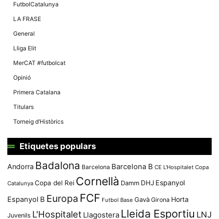
FutbolCatalunya
LA FRASE
General
Lliga Elit
MerCAT #futbolcat
Opinió
Primera Catalana
Titulars
Torneig d’Històrics
Etiquetes populars
Badalona
Andorra
Barcelona B
Barcelona
CE L'Hospitalet
Copa
Cornellà
Espanyol
Copa del Rei
Damm
DHJ
Catalunya
FCF
Europa
Espanyol B
Horta
Gavà
Girona
Futbol Base
Lleida Esportiu
L'Hospitalet
LNJ
Llagostera
Juvenils