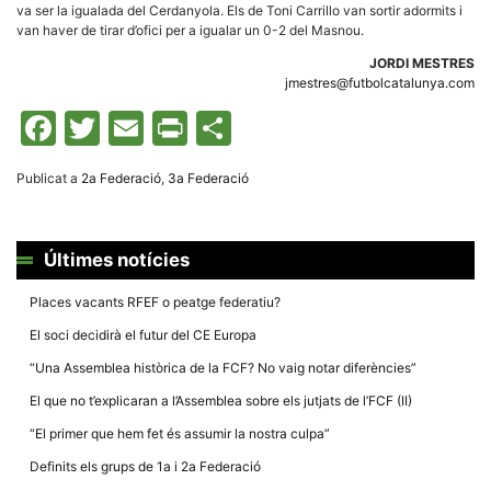
Màrqueting
va ser la igualada del Cerdanyola. Els de Toni Carrillo van sortir adormits i
En compartir
van haver de tirar d’ofici per a igualar un 0-2 del Masnou.
els teus
interessos i
JORDI MESTRES
comportament
jmestres@futbolcatalunya.com
mentre
navegues pel
Facebook
Twitter
Email
Print
Comparteix
nostre lloc
web
incrementes
la possibilitat
Publicat a
2a Federació
,
3a Federació
de mirar
només
anuncis,
ofertes i
contingut
Últimes notícies
personalitzat.
Places vacants RFEF o peatge federatiu?
El soci decidirà el futur del CE Europa
“Una Assemblea històrica de la FCF? No vaig notar diferències”
El que no t’explicaran a l’Assemblea sobre els jutjats de l’FCF (II)
“El primer que hem fet és assumir la nostra culpa”
Definits els grups de 1a i 2a Federació