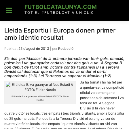
Skip
FUTBOLCATALUNYA.COM
to
content
TOT EL #FUTBOLCAT A UN CLIC
Lleida Esportiu i Europa donen primer
amb idèntic resultat
Publicat
25 d'agost de 2013
|
per
Redacció
Els dos ‘partidassos’ de la primera jornada van tenir gols, emoció,
polèmica i un guanyador cadascú per dos gols a un. A Segona B
bon debut de l’Olot amb victòria contra l’Espanyol B i a Tercera
Divisió cal destacar que el Palamós es va endur el derbi
empordanès (1-3) i el Terrassa va superar el Manlleu (1-2)
Ja ha tornat i ho ha fet per
a quedar-se. La competició
oficial va començar el
El Lleida E. va guanyar al Nou Estadi // FOTO: Flickr
passat cap de setmana i va
Nàstic
tenir de tot. A Segona
Divisió B hi van haver
quatre victòries locals, tres empats i tres triomfs visitants, amb la bona xifra
de 25 gols marcats. Pel que fa a la Tercera Divisió el balanç va ser de
quatre victòries locals, dos empats i quatre triomfs visitants on s’hi van
veure 28 dianes. El Palamós, que en va marcar tres, és el primer líder de la