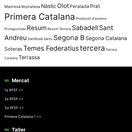
Olot
Nàstic
Prat
Peralada
Manresa
Montañesa
Primera Catalana
Promoció d'ascens
Resum
Sabadell
Sant
Protagonistes
Resum Tercera
Segona B
Andreu
Segona Catalana
Santboià
Sants
tercera
Temes Federatius
Soteras
Tercera
Terrassa
Catalana
Mercat
1a RFEF >>
2a RFEF >>
3a RFEF >>
Primera Catalana 1 >>
Taller