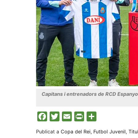
Capitans i entrenadors de RCD Espanyol 
Facebook
Twitter
Email
Print
Compart
Publicat a
Copa del Rei
,
Futbol Juvenil
,
Titu