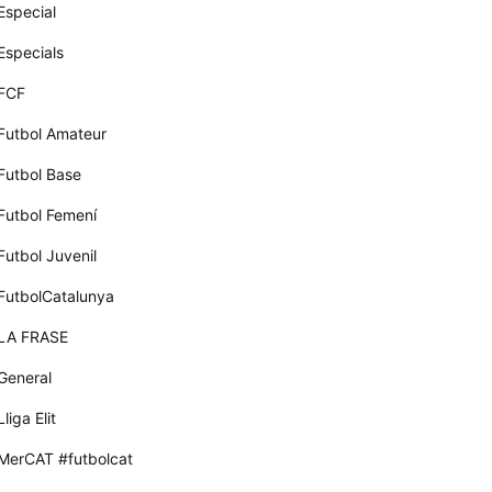
Especial
Especials
FCF
Futbol Amateur
Futbol Base
Futbol Femení
Futbol Juvenil
FutbolCatalunya
LA FRASE
General
Lliga Elit
MerCAT #futbolcat