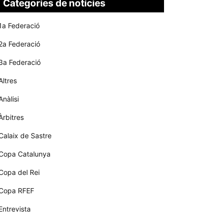
Categories de notícies
1a Federació
2a Federació
3a Federació
Altres
Anàlisi
Àrbitres
Calaix de Sastre
Copa Catalunya
Copa del Rei
Copa RFEF
Entrevista