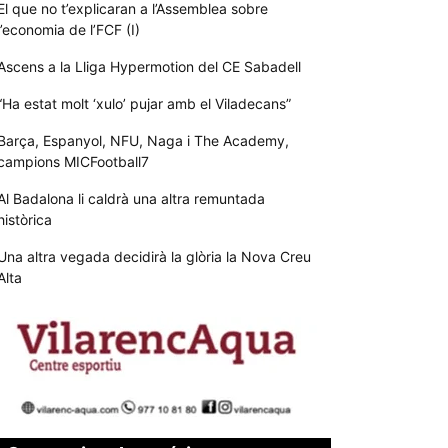
El que no t’explicaran a l’Assemblea sobre
l’economia de l’FCF (I)
Ascens a la Lliga Hypermotion del CE Sabadell
“Ha estat molt ‘xulo’ pujar amb el Viladecans”
Barça, Espanyol, NFU, Naga i The Academy,
campions MICFootball7
Al Badalona li caldrà una altra remuntada
històrica
Una altra vegada decidirà la glòria la Nova Creu
Alta