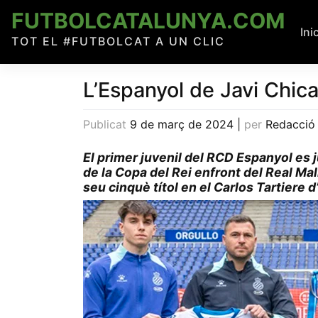
Skip
FUTBOLCATALUNYA.COM
to
Ini
TOT EL #FUTBOLCAT A UN CLIC
content
L’Espanyol de Javi Chica
Publicat
9 de març de 2024
|
per
Redacció
El primer juvenil del RCD Espanyol es 
de la Copa del Rei enfront del Real Mal
seu cinquè títol en el Carlos Tartiere 