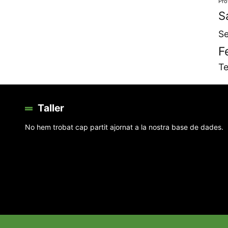
Pro
S
Se
F
Te
Taller
No hem trobat cap partit ajornat a la nostra base de dades.