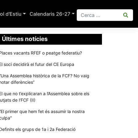
ol d'Estiu
Calendaris 26-27
Últimes notícies
Places vacants RFEF o peatge federatiu?
El soci decidirà el futur del CE Europa
“Una Assemblea històrica de la FCF? No vaig
notar diferències”
El que no t’explicaran a l’Assemblea sobre els
jutjats de l’FCF (II)
“El primer que hem fet és assumir la nostra
culpa”
Definits els grups de 1a i 2a Federació