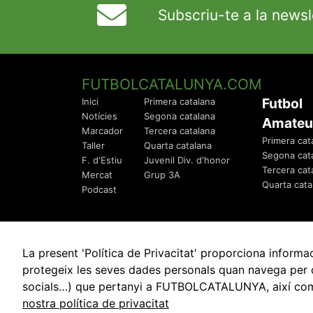
Subscriu-te a la newsl
FUTBOLCATALUNYA.COM
Futbol
Inici
Primera catalana
Notícies
Segona catalana
Amateu
Marcador
Tercera catalana
Primera cat
Taller
Quarta catalana
Segona cat
F. d'Estiu
Juvenil Div. d'honor
Tercera cat
Mercat
Grup 3A
Quarta cata
Podcast
La present 'Política de Privacitat' proporciona info
protegeix les seves dades personals quan navega per q
socials…) que pertanyi a FUTBOLCATALUNYA, així com de
© 2010 - 2026
FutbolCatalunya.com
nostra política de privacitat