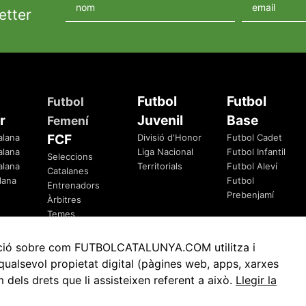
etter
Futbol
Futbol
Futbol
r
Juvenil
Base
Femení
FCF
alana
Divisió d'Honor
Futbol Cadet
alana
Liga Nacional
Futbol Infantil
Seleccions
alana
Territorials
Futbol Aleví
Catalanes
lana
Futbol
Entrenadors
Prebenjamí
Àrbitres
Temes
Federatius
rmació sobre com FUTBOLCATALUNYA.COM utilitza i
ualsevol propietat digital (pàgines web, apps, xarxes
ls drets que li assisteixen referent a això.
Llegir la
Avis Legal
Política de Privacitat
Política de Cookies