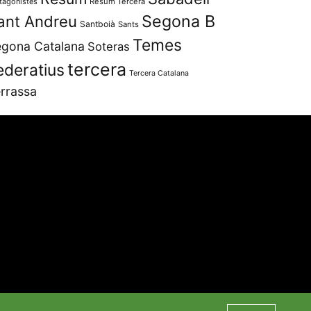
tagonistes
Resum Tercera
Segona B
ant Andreu
Santboià
Sants
Temes
gona Catalana
Soteras
tercera
ederatius
Tercera Catalana
rrassa