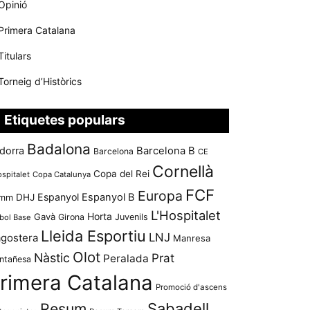
Opinió
Primera Catalana
Titulars
Torneig d’Històrics
Etiquetes populars
Badalona
dorra
Barcelona B
Barcelona
CE
Cornellà
Copa del Rei
ospitalet
Copa Catalunya
FCF
Europa
Espanyol
Espanyol B
mm
DHJ
L'Hospitalet
Horta
Gavà
Girona
Juvenils
bol Base
Lleida Esportiu
LNJ
agostera
Manresa
Olot
Nàstic
Prat
Peralada
ntañesa
rimera Catalana
Promoció d'ascens
Resum
Sabadell