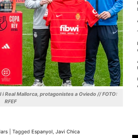
Necessàries
Aquestes
i Real Mallorca, protagonistes a Oviedo // FOTO:
cookies no
són
RFEF
opcionals,
són
eix
necessàries
per al
funcionament
lars
|
Tagged
Espanyol
,
Javi Chica
tècnic de la