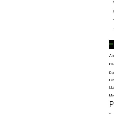
mentre
navegues pel
nostre lloc
web
incrementes la
possibilitat de
mirar només
anuncis,
ofertes i
contingut
personalitzat.
An
L'H
Da
Fut
Ll
Mo
P