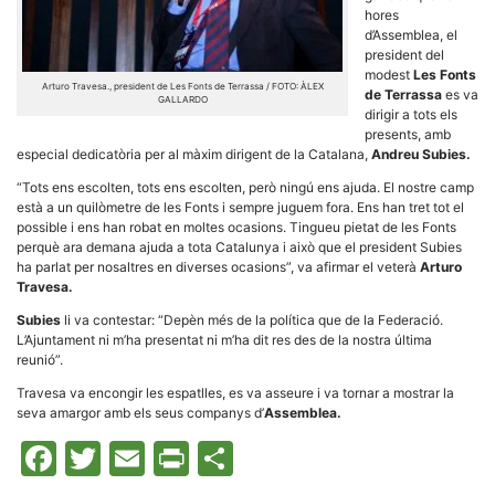
hores
d’Assemblea, el
president del
modest
Les Fonts
Arturo Travesa., president de Les Fonts de Terrassa / FOTO: ÀLEX
de Terrassa
es va
GALLARDO
dirigir a tots els
Necessàries
presents, amb
Aquestes
especial dedicatòria per al màxim dirigent de la Catalana,
Andreu Subies.
cookies no
són
“Tots ens escolten, tots ens escolten, però ningú ens ajuda. El nostre camp
opcionals,
està a un quilòmetre de les Fonts i sempre juguem fora. Ens han tret tot el
són
possible i ens han robat en moltes ocasions. Tingueu pietat de les Fonts
necessàries
perquè ara demana ajuda a tota Catalunya i això que el president Subies
per al
funcionament
ha parlat per nosaltres en diverses ocasions”, va afirmar el veterà
Arturo
tècnic de la
Travesa.
web.
Subies
li va contestar: “Depèn més de la política que de la Federació.
L’Ajuntament ni m’ha presentat ni m’ha dit res des de la nostra última
reunió”.
Estadístiques
Recopilem
Travesa va encongir les espatlles, es va asseure i va tornar a mostrar la
dades
seva amargor amb els seus companys d’
Assemblea.
estadístiques
de manera
Facebook
Twitter
Email
Print
Comparteix
anònima d'ús
del lloc web
per a millorar