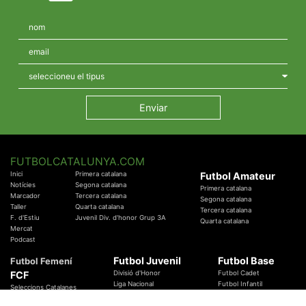
FUTBOLCATALUNYA.COM
Inici
Primera catalana
Futbol Amateur
Notícies
Segona catalana
Primera catalana
Marcador
Tercera catalana
Segona catalana
Taller
Quarta catalana
Tercera catalana
F. d'Estiu
Juvenil Div. d'honor Grup 3A
Quarta catalana
Mercat
Podcast
Futbol Juvenil
Futbol Base
Futbol Femení
FCF
Divisió d'Honor
Futbol Cadet
Liga Nacional
Futbol Infantil
Seleccions Catalanes
Territorials
Futbol Aleví
Entrenadors
Futbol Prebenjamí