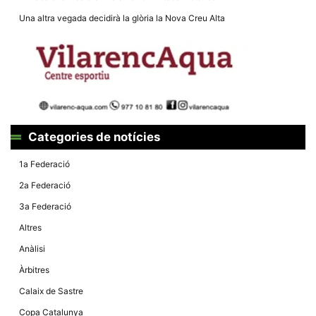
Màrqueting
En compartir
Una altra vegada decidirà la glòria la Nova Creu Alta
els teus
interessos i
comportament
mentre
navegues pel
nostre lloc
web
incrementes
la possibilitat
de mirar
només
Categories de notícies
anuncis,
ofertes i
contingut
1a Federació
personalitzat.
2a Federació
3a Federació
Altres
Anàlisi
Àrbitres
Calaix de Sastre
Copa Catalunya