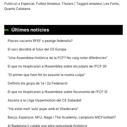
la funcionalitat
Publicat a
Especial
,
Futbol Amateur
,
Titulars
|
Tagged
amateur
,
Les Fonts
,
i la seva
Quarta Catalana
estructura.
Experiència
Últimes notícies
d'usuari
Alguns
Places vacants RFEF o peatge federatiu?
components
tècnics del
El soci decidirà el futur del CE Europa
nostre lloc web
emmagatzemen
“Una Assemblea històrica de la FCF? No vaig notar diferències”
dades en el seu
dispositiu que
El que no t’explicaran a l’Assemblea sobre els jutjats de l’FCF (II)
permeten que el
lloc funcioni tan
“El primer que hem fet és assumir la nostra culpa”
bé com sigui
possible. Si
Definits els grups de 1a i 2a Federació
rebutja
aquestes
El que no t’explicaran a l’Assemblea sobre l’economia de l’FCF (I)
cookies
algunes
Ascens a la Lliga Hypermotion del CE Sabadell
funcionalitats
desapareixeran
“Ha estat molt ‘xulo’ pujar amb el Viladecans”
del lloc web.
Barça, Espanyol, NFU, Naga i The Academy, campions MICFootball7
Al Badalona li caldrà una altra remuntada històrica