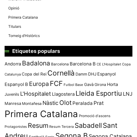
Opinió
Primera Catalana
Titulars
Torneig d’Històrics
Etiquetes populars
Badalona
Andorra
Barcelona B
Barcelona
CE L'Hospitalet
Copa
Cornellà
Espanyol
Copa del Rei
Damm
DHJ
Catalunya
FCF
Europa
Espanyol B
Horta
Gavà
Girona
Futbol Base
Lleida Esportiu
L'Hospitalet
LNJ
Llagostera
Juvenils
Olot
Nàstic
Prat
Peralada
Manresa
Montañesa
Primera Catalana
Promoció d'ascens
Resum
Sabadell
Sant
Protagonistes
Resum Tercera
Segona B
Andreu
Segona Catalana
Santboià