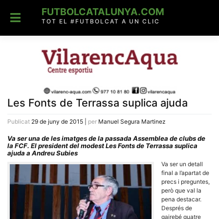
Skip
FUTBOLCATALUNYA.COM
to
content
TOT EL #FUTBOLCAT A UN CLIC
Les Fonts de Terrassa suplica ajuda
Publicat
29 de juny de 2015
|
per
Manuel Segura Martinez
Va ser una de les imatges de la passada Assemblea de clubs de
la FCF. El president del modest Les Fonts de Terrassa suplica
ajuda a Andreu Subies
Va ser un detall
final a l’apartat de
precs i preguntes,
però que val la
pena destacar.
Després de
gairebé quatre