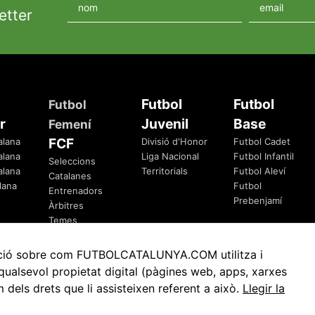
etter
Futbol
Futbol
Futbol
r
Juvenil
Base
Femení
FCF
alana
Divisió d'Honor
Futbol Cadet
alana
Liga Nacional
Futbol Infantil
Seleccions
alana
Territorials
Futbol Aleví
Catalanes
lana
Futbol
Entrenadors
Prebenjamí
Àrbitres
Temes
Federatius
rmació sobre com FUTBOLCATALUNYA.COM utilitza i
ualsevol propietat digital (pàgines web, apps, xarxes
ls drets que li assisteixen referent a això.
Llegir la
Avis Legal
Política de Privacitat
Política de Cookies