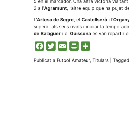
5 en el marcador. Una altra victòria visitant
2 a l’
Agramunt
, l’altre equip que ha pujat 
L’
Artesa de Segre
, el
Castellserà
i l’
Organ
superar als seus rivals i iniciar la tempora
de Balaguer
i el
Guissona
es van repartir e
Facebook
Twitter
Email
Print
Compart
Publicat a
Futbol Amateur
,
Titulars
|
Tagge