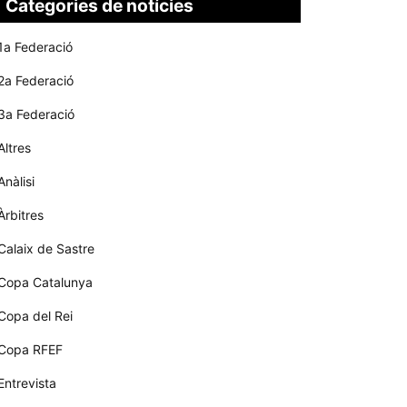
Categories de notícies
1a Federació
2a Federació
3a Federació
Altres
Anàlisi
Àrbitres
Calaix de Sastre
Copa Catalunya
Copa del Rei
Copa RFEF
Entrevista