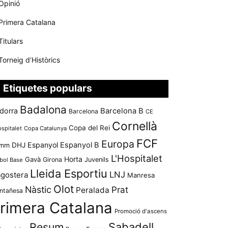
Opinió
Primera Catalana
Titulars
Torneig d’Històrics
Etiquetes populars
Badalona
dorra
Barcelona B
Barcelona
CE
Cornellà
Copa del Rei
ospitalet
Copa Catalunya
FCF
Europa
Espanyol
Espanyol B
mm
DHJ
L'Hospitalet
Horta
Gavà
Girona
Juvenils
bol Base
Lleida Esportiu
LNJ
agostera
Manresa
Olot
Nàstic
Prat
Peralada
ntañesa
rimera Catalana
Promoció d'ascens
Resum
Sabadell