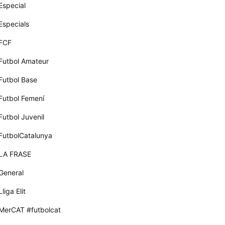
Especial
Especials
FCF
Futbol Amateur
Futbol Base
Futbol Femení
Futbol Juvenil
FutbolCatalunya
LA FRASE
General
Lliga Elit
MerCAT #futbolcat