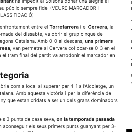
isitant
ha impedit al Solsona donar una alegria al
eu públic sempre fidel (VEURE
MARCADOR
i
LASSIFICACIÓ
)
’enfrontament entre el
Torrefarrera
i el
Cervera
, la
ornada del dissabte, va obrir el grup cinquè de
egona Catalana. Amb 0-0 al descans,
uns primers
presa
, van permetre al Cervera col·locar-se 0-3 en el
n el tram final del partit va arrodonir el marcador en
ategoria
Necessàries
Aquestes
ria com a local al superar per 4-1 a l’Alcoletge, un
cookies no
alana. Amb aquesta victòria i per la diferència de
són
l’any que estan cridats a ser un dels grans dominadors
opcionals,
són
necessàries
ls 3 punts de casa seva,
on
la temporada passada
per al
funcionament
van aconseguir els seus primers punts guanyant per 3-
tècnic de la