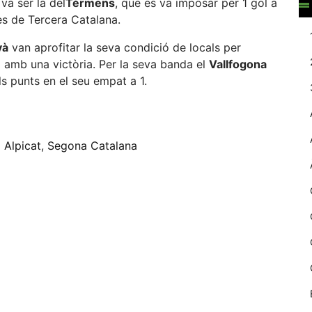
 va ser la del
Térmens
, que es va imposar per 1 gol a
web.
des de Tercera Catalana.
yà
van aprofitar la seva condició de locals per
Estadístiques
da amb una victòria. Per la seva banda el
Vallfogona
Recopilem
ls punts en el seu empat a 1.
dades
estadístiques
eix
de manera
anònima d'ús
del lloc web
d
Alpicat
,
Segona Catalana
per a millorar la
funcionalitat i
la seva
estructura.
Experiència
d'usuari
Alguns
components
tècnics del