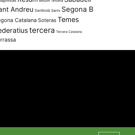
tagonistes
Resum Tercera
Segona B
ant Andreu
Santboià
Sants
Temes
gona Catalana
Soteras
tercera
ederatius
Tercera Catalana
rrassa