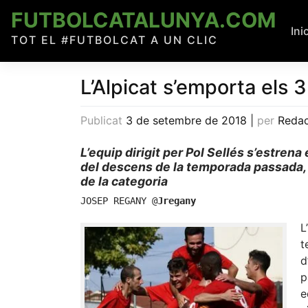
Skip
FUTBOLCATALUNYA.COM
to
Ini
TOT EL #FUTBOLCAT A UN CLIC
content
L’Alpicat s’emporta els 
Publicat
3 de setembre de 2018
|
per
Redac
L’equip dirigit per Pol Sellés s’estren
del descens de la temporada passada, 
de la categoria
JOSEP REGANY 
@
Jregany
L’
t
d
p
e