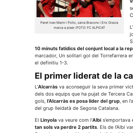
v
s
C
Paret Ivan Marin i Pollo, salva Bracons i Eric Gracia
L
marca a plaer /FOTO: FC ALPICAT
j
S
10 minuts fatídics del conjunt local a la re
marcador, Un solitari gol del Torrefarrera e
el definitiu 1-3.
El primer liderat de la c
L’
Alcarràs
va aconseguir la seva primer victò
dels dos equips que ha pujat de Tercera Cat
gols,
l’Alcarràs es posa líder del grup
, en 
del grup lleidatà de Segona Catalana.
El
Linyola
va veure com l’
Albi
s’emportava e
tan sols va perdre 2 partits
. Els de l’Albi 