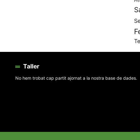
Pro
S
Se
F
Te
Taller
No hem trobat cap partit ajornat a la nostra base de dades.