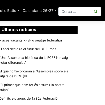
ol d'Estiu
Calendaris 26-27
Últimes notícies
Places vacants RFEF o peatge federatiu?
El soci decidirà el futur del CE Europa
“Una Assemblea històrica de la FCF? No vaig
notar diferències”
El que no t’explicaran a l’Assemblea sobre els
jutjats de l’FCF (II)
“El primer que hem fet és assumir la nostra
culpa”
Definits els grups de 1a i 2a Federació