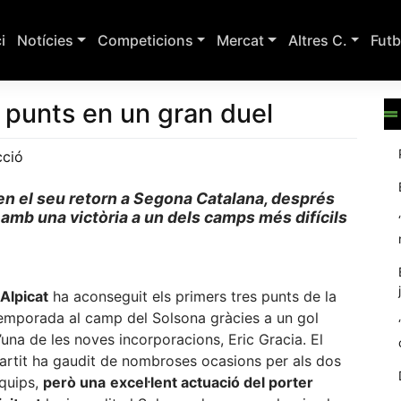
ci
Notícies
Competicions
Mercat
Altres C.
Futb
3 punts en un gran duel
ció
a en el seu retorn a Segona Catalana, després
amb una victòria a un dels camps més difícils
Alpicat
ha aconseguit els primers tres punts de la
emporada al camp del Solsona gràcies a un gol
’una de les noves incorporacions, Eric Gracia. El
artit ha gaudit de nombroses ocasions per als dos
quips,
però una
excel·lent actuació del porter