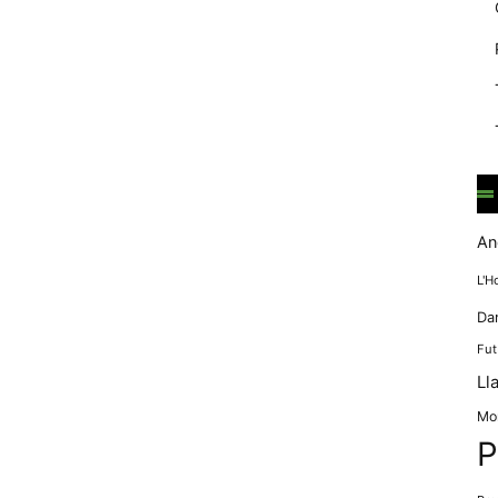
mentre
navegues pel
nostre lloc
web
incrementes la
possibilitat de
mirar només
anuncis,
ofertes i
contingut
personalitzat.
An
L'H
Da
Fut
Ll
Mo
P