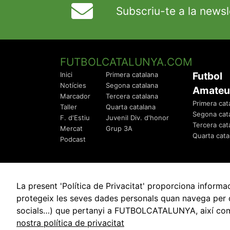
Subscriu-te a la newsl
FUTBOLCATALUNYA.COM
Futbol
Inici
Primera catalana
Notícies
Segona catalana
Amateu
Marcador
Tercera catalana
Primera cat
Taller
Quarta catalana
Segona cat
F. d'Estiu
Juvenil Div. d'honor
Tercera cat
Mercat
Grup 3A
Quarta cata
Podcast
La present 'Política de Privacitat' proporciona info
protegeix les seves dades personals quan navega per q
socials…) que pertanyi a FUTBOLCATALUNYA, així com de
© 2010 - 2026
FutbolCatalunya.com
nostra política de privacitat