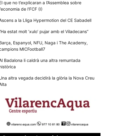
El que no t’explicaran a l’Assemblea sobre
l’economia de l’FCF (I)
Ascens a la Lliga Hypermotion del CE Sabadell
“Ha estat molt ‘xulo’ pujar amb el Viladecans”
Barça, Espanyol, NFU, Naga i The Academy,
campions MICFootball7
Al Badalona li caldrà una altra remuntada
històrica
Una altra vegada decidirà la glòria la Nova Creu
Alta