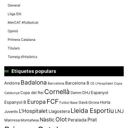
General
Lliga Elit
MerCAT #futbolcat
Opinió
Primera Catalana
Titulars
Torneig d’Històrics
Etiquetes populars
Badalona
Andorra
Barcelona B
Barcelona
CE L'Hospitalet
Copa
Cornellà
Espanyol
Copa del Rei
Damm
DHJ
Catalunya
FCF
Europa
Espanyol B
Horta
Gavà
Girona
Futbol Base
Lleida Esportiu
L'Hospitalet
LNJ
Llagostera
Juvenils
Olot
Nàstic
Prat
Peralada
Manresa
Montañesa