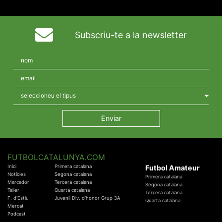
Subscriu-te a la newsletter
FUTBOLCATALUNYA.COM
Inici
Primera catalana
Futbol Amateur
Notícies
Segona catalana
Primera catalana
Marcador
Tercera catalana
Segona catalana
Taller
Quarta catalana
Tercera catalana
F. d'Estiu
Juvenil Div. d'honor Grup 3A
Quarta catalana
Mercat
Podcast