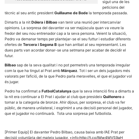
sigut una de les
peticions del
tècnic al seu antic president
Guillaume de Bode
la temporada passada.
Dimarts a la nit
Dólera i Bilbao
van tenir una reunió per intercanviar
opinions. La sorpresa del davanter va ser majúscula quan va veure la
fredor del seu nou entrenador cap a la seva persona. Veient la situació,
Necessàries
Pedro va demanar temps per plantejar-se el seu futtur i estudiar diferents
Aquestes
ofertes de
Tercera i Segona B
que han arribat al seu representant. Les
cookies no
dues parts van acordar donar-se una setmana per acabar de decidir el
són
futur.
opcionals,
són
Bilbao
sap de la seva qualitat i no pot permetre’s una temporada irregular
necessàries
per al
com la que ha tingut al Prat amb
Márquez
. Tot i ser un dels jugadors més
funcionament
valorats per l’afició, de la que Pedro parla meravelles, el que el jugador vol
tècnic de la
és jugar.
web.
Pedro ha confirmat a
FutbolCatalunya
que la seva intenció fins a dimarts a
la nit era continuar a El Prat i ajudar al club que presideix
Quiñonero
a
tornar a la categoria de bronze. Ahir dijous, per sorpresa, el club va fer
Estadístiques
públic, de manera unilateral, i esgrimint a una decisió personal del jugador,
Recopilem
que el jugador no continuarà. Tota una sorpresa pel futbolista.
dades
estadístiques
de manera
anònima d'ús
[Primer Equip] El davanter Pedro Bilbao, causa baixa amb l’AE Prat per
del lloc web
per a millorar
decisió voluntària del mateix jugador. +info:
http://t.co/lMw4MVS9aH