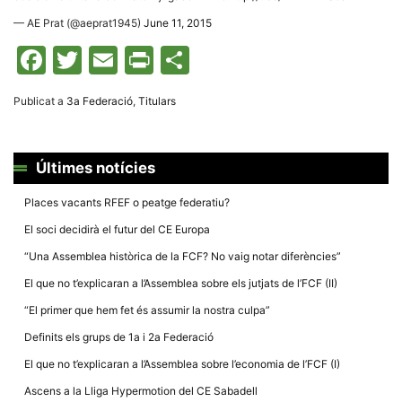
la funcionalitat
i la seva
— AE Prat (@aeprat1945)
June 11, 2015
estructura.
Facebook
Twitter
Email
Print
Comparteix
Experiència
Publicat a
3a Federació
,
Titulars
d'usuari
Alguns
components
tècnics del
nostre lloc web
Últimes notícies
emmagatzemen
dades en el seu
dispositiu que
Places vacants RFEF o peatge federatiu?
permeten que el
lloc funcioni tan
El soci decidirà el futur del CE Europa
bé com sigui
possible. Si
“Una Assemblea històrica de la FCF? No vaig notar diferències”
rebutja
aquestes
El que no t’explicaran a l’Assemblea sobre els jutjats de l’FCF (II)
cookies
algunes
“El primer que hem fet és assumir la nostra culpa”
funcionalitats
desapareixeran
Definits els grups de 1a i 2a Federació
del lloc web.
El que no t’explicaran a l’Assemblea sobre l’economia de l’FCF (I)
Ascens a la Lliga Hypermotion del CE Sabadell