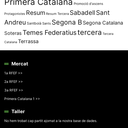
Primera Catalana
Promoció d'ascens
Resum
Sabadell
Sant
Protagonistes
Resum Tercera
Segona B
Andreu
Segona Catalana
Santboià
Sants
tercera
Temes Federatius
Soteras
Tercera
Terrassa
Catalana
Mercat
1a RFEF >>
2a RFEF >>
3a RFEF >>
Primera Catalana 1 >>
Taller
No hem trobat cap partit ajornat a la nostra base de dades.