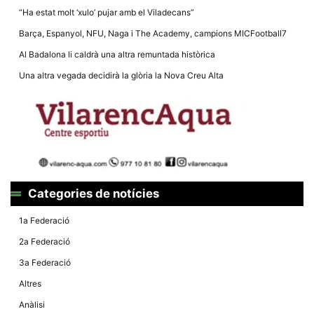
Màrqueting
“Ha estat molt ‘xulo’ pujar amb el Viladecans”
En compartir
els teus
Barça, Espanyol, NFU, Naga i The Academy, campions MICFootball7
interessos i
comportament
Al Badalona li caldrà una altra remuntada històrica
mentre
navegues pel
Una altra vegada decidirà la glòria la Nova Creu Alta
nostre lloc
web
incrementes
la possibilitat
de mirar
només
anuncis,
ofertes i
contingut
personalitzat.
Categories de notícies
1a Federació
2a Federació
3a Federació
Altres
Anàlisi