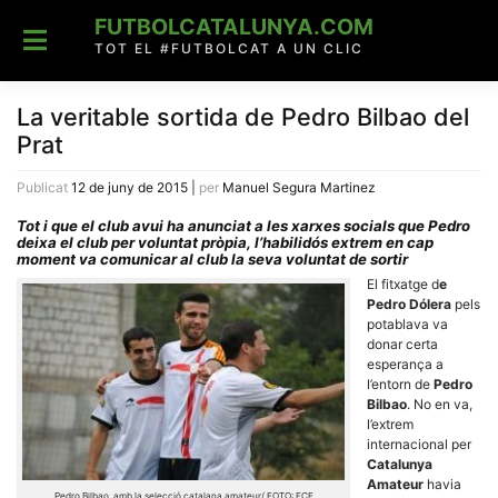
Skip
FUTBOLCATALUNYA.COM
to
content
TOT EL #FUTBOLCAT A UN CLIC
La veritable sortida de Pedro Bilbao del
Prat
Publicat
12 de juny de 2015
|
per
Manuel Segura Martinez
Tot i que el club avui ha anunciat a les xarxes socials que Pedro
deixa el club per voluntat pròpia, l’habilidós extrem en cap
moment va comunicar al club la seva voluntat de sortir
El fitxatge d
e
Pedro Dólera
pels
potablava va
donar certa
esperança a
l’entorn de
Pedro
Bilbao
. No en va,
l’extrem
internacional per
Catalunya
Amateur
havia
Pedro Bilbao, amb la selecció catalana amateur/ FOTO: FCF