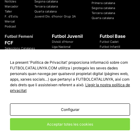
Notícies
Segona catalana
Primera catalana
Marcador
Tercera catalana
Segona catalana
Taller
Quarta catalana
Tercera catalana
F. d'Estiu
Juvenil Div. d'honor Grup 3A
Quarta catalana
Mercat
Podcast
Futbol Juvenil
Futbol Base
Futbol Femení
FCF
Divisió d'Honor
Futbol Cadet
Liga Nacional
Futbol Infantil
Seleccions Catalanes
Territorials
Futbol Aleví
Entrenadors
Futbol Prebenjamí
Àrbitres
La present 'Política de Privacitat' proporciona informació sobre com
Temes Federatius
FUTBOLCATALUNYA.COM utilitza i protegeix les seves dades
Futbol Catalunya
Especials
personals quan navega per qualsevol propietat digital (pàgines web,
Promocions
Copa Catalunya Absoluta 2019
apps, xarxes socials…) que pertanyi a FUTBOLCATALUNYA, així com
Sortejos
Copa del Rei 2019 - 2020
dels drets que li assisteixen referent a això.
Llegir la nostra política de
Participació
Copa RFEF 2019 - 2020
privacitat
Copa Catalunya Amateur 2019
Configurar
© 2010 - 2026
FutbolCatalunya.com
Avis Legal
Política de Privacitat
Política de Cookies
Acceptar totes les cookies
redaccio@futbolcatalunya.com