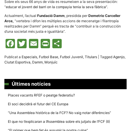
Sobre els seus 66 anys de vida es resumeixen a la seva presentación:
“
educar el jovent del barri on la compayia tenia la seva fàbrica”.
Actualment, l’actual
Fundació Damm
, presidida per
Demetrio Carceller
Arce,
“vertebra i difon les múltiples accions de mecenatge i filantropía
realitzades per Damm” perquè es tracta de “contribuir a la construcción
d’una societat més justa e igualitària”.
Facebook
Twitter
Email
Print
Comparteix
Publicat a
Especials
,
Futbol Base
,
Futbol Juvenil
,
Titulars
|
Tagged
Agenjo
,
Ciutat Esportiva
,
Damm
,
Monjuïc
Últimes notícies
Places vacants RFEF o peatge federatiu?
El soci decidirà el futur del CE Europa
“Una Assemblea històrica de la FCF? No vaig notar diferències”
El que no t’explicaran a l’Assemblea sobre els jutjats de l’FCF (II)
“El primer que hem fet és assumir la nostra culpa”