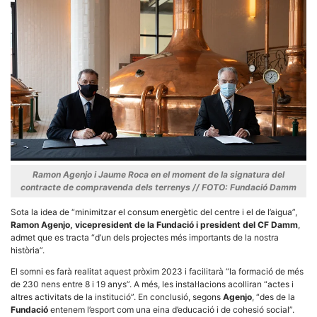
Màrqueting
En compartir
els teus
interessos i
comportament
mentre
navegues pel
nostre lloc
web
incrementes
la possibilitat
de mirar
només
anuncis,
ofertes i
contingut
personalitzat.
Ramon Agenjo i Jaume Roca en el moment de la signatura del
contracte de compravenda dels terrenys // FOTO: Fundació Damm
Sota la idea de “minimitzar el consum energètic del centre i el de l’aigua”,
Ramon Agenjo, vicepresident de la Fundació i president del CF Damm
,
admet que es tracta “d’un dels projectes més importants de la nostra
història”.
El somni es farà realitat aquest pròxim 2023 i facilitarà “la formació de més
de 230 nens entre 8 i 19 anys”. A més, les instal·lacions acolliran “actes i
altres activitats de la institució”. En conclusió, segons
Agenjo
, “des de la
Fundació
entenem l’esport com una eina d’educació i de cohesió social”.