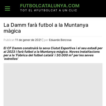
Skip
FUTBOLCATALUNYA.COM
to
content
TOT EL #FUTBOLCAT A UN CLIC
La Damm farà futbol a la Muntanya
màgica
Publicat
11 de gener de 2021
|
per
Eduardo Berzosa
El CF Damm construirà la seva Ciutat Esportiva i el seu estadi per
al 2023 i farà futbol a la Muntanya màgica. Noves instal·lacions
per a la ‘Fàbrica del futbol català’ i 30.000 m² per les seves
‘estrelles’