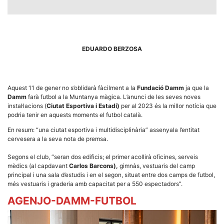
la funcionalitat
i la seva
estructura.
EDUARDO BERZOSA
Experiència
d'usuari
Alguns
components
tècnics del
Aquest 11 de gener no s’oblidarà fàcilment a la
Fundació Damm
ja que la
nostre lloc web
emmagatzemen
Damm
farà futbol a la Muntanya màgica. L’anunci de les seves noves
dades en el seu
instal·lacions (
Ciutat Esportiva i Estadi)
per al 2023 és la millor notícia que
dispositiu que
podria tenir en aquests moments el futbol català.
permeten que el
lloc funcioni tan
En resum: “una ciutat esportiva i multidisciplinària” assenyala l’entitat
bé com sigui
cervesera a la seva nota de premsa.
possible. Si
rebutja
aquestes
Segons el club, “seran dos edificis; el primer acollirà oficines, serveis
cookies
mèdics (al capdavant
Carlos Barcons),
gimnàs, vestuaris del camp
algunes
principal i una sala d’estudis i en el segon, situat entre dos camps de futbol,
funcionalitats
més vestuaris i graderia amb capacitat per a 550 espectadors”.
desapareixeran
del lloc web.
AGENJO-DAMM-FUTBOL