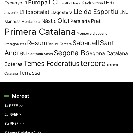
FCF
Europa
Espanyol B
Horta
Gavà
Girona
Futbol Base
Lleida Esportiu
L'Hospitalet
LNJ
Llagostera
Juvenils
Olot
Nàstic
Prat
Peralada
Manresa
Montañesa
Primera Catalana
Promoció d'ascens
Resum
Sabadell
Sant
Protagonistes
Resum Tercera
Segona B
Andreu
Segona Catalana
Santboià
Sants
tercera
Temes Federatius
Soteras
Tercera
Terrassa
Catalana
Mercat
1a RFEF >>
2a RFEF >>
3a RFEF >>
Primera Catalana 1 >>