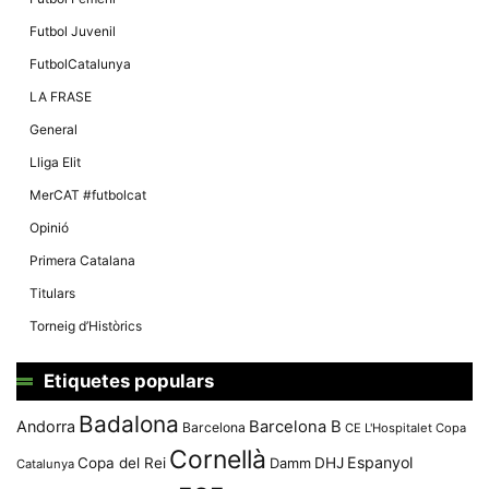
Futbol Juvenil
FutbolCatalunya
LA FRASE
General
Lliga Elit
MerCAT #futbolcat
Opinió
Primera Catalana
Titulars
Torneig d’Històrics
Etiquetes populars
Badalona
Andorra
Barcelona B
Barcelona
CE L'Hospitalet
Copa
Cornellà
Espanyol
Copa del Rei
Damm
DHJ
Catalunya