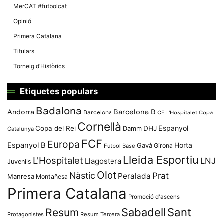
MerCAT #futbolcat
Opinió
Primera Catalana
Titulars
Torneig d’Històrics
Etiquetes populars
Badalona
Andorra
Barcelona B
Barcelona
CE L'Hospitalet
Copa
Cornellà
Espanyol
Copa del Rei
Damm
DHJ
Catalunya
FCF
Europa
Espanyol B
Horta
Gavà
Girona
Futbol Base
Lleida Esportiu
L'Hospitalet
LNJ
Llagostera
Juvenils
Olot
Nàstic
Prat
Peralada
Manresa
Montañesa
Primera Catalana
Promoció d'ascens
Resum
Sabadell
Sant
Protagonistes
Resum Tercera