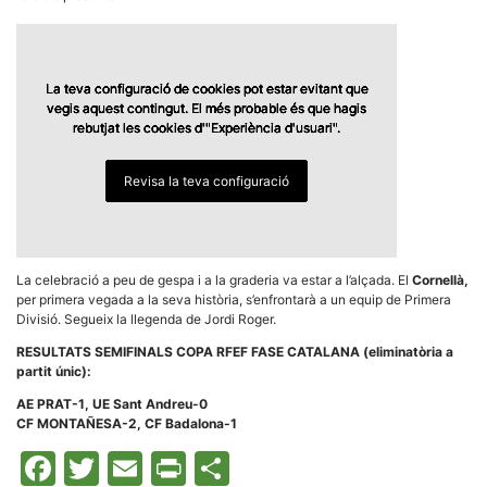
Màrqueting
En compartir
els teus
interessos i
comportament
mentre
La teva configuració de cookies pot estar evitant que
La teva configuració de cookies pot estar evitant que
La teva configuració de cookies pot estar evitant que
La teva configuració de cookies pot estar evitant que
La teva configuració de cookies pot estar evitant que
navegues pel
vegis aquest contingut. El més probable és que hagis
vegis aquest contingut. El més probable és que hagis
vegis aquest contingut. El més probable és que hagis
vegis aquest contingut. El més probable és que hagis
vegis aquest contingut. El més probable és que hagis
nostre lloc
rebutjat les cookies d'"Experiència d'usuari".
rebutjat les cookies d'"Experiència d'usuari".
rebutjat les cookies d'"Experiència d'usuari".
rebutjat les cookies d'"Experiència d'usuari".
rebutjat les cookies d'"Experiència d'usuari".
web
incrementes
la possibilitat
Revisa la teva configuració
Revisa la teva configuració
Revisa la teva configuració
Revisa la teva configuració
Revisa la teva configuració
de mirar
només
anuncis,
ofertes i
contingut
personalitzat.
La celebració a peu de gespa i a la graderia va estar a l’alçada. El
Cornellà,
per primera vegada a la seva història, s’enfrontarà a un equip de Primera
Divisió. Segueix la llegenda de Jordi Roger.
RESULTATS SEMIFINALS COPA RFEF FASE CATALANA (eliminatòria a
partit únic):
AE PRAT-1, UE Sant Andreu-0
CF MONTAÑESA-2, CF Badalona-1
Facebook
Twitter
Email
Print
Comparteix