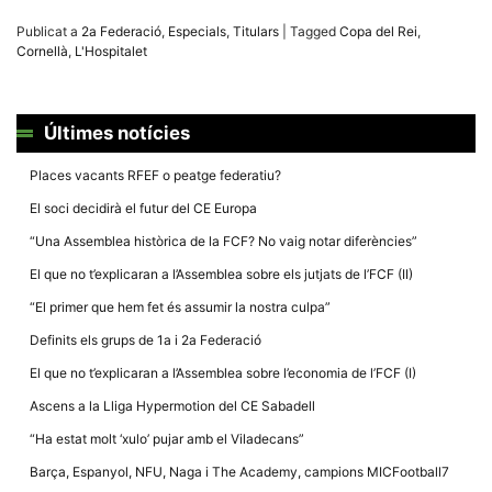
Publicat a
2a Federació
,
Especials
,
Titulars
|
Tagged
Copa del Rei
,
Cornellà
,
L'Hospitalet
Últimes notícies
Places vacants RFEF o peatge federatiu?
El soci decidirà el futur del CE Europa
“Una Assemblea històrica de la FCF? No vaig notar diferències”
El que no t’explicaran a l’Assemblea sobre els jutjats de l’FCF (II)
“El primer que hem fet és assumir la nostra culpa”
Definits els grups de 1a i 2a Federació
El que no t’explicaran a l’Assemblea sobre l’economia de l’FCF (I)
Ascens a la Lliga Hypermotion del CE Sabadell
“Ha estat molt ‘xulo’ pujar amb el Viladecans”
Barça, Espanyol, NFU, Naga i The Academy, campions MICFootball7