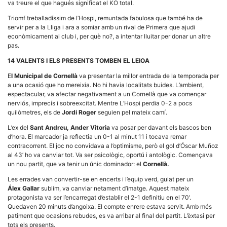
va treure el que hagués significat el KO total.
la funcionalitat
i la seva
Triomf treballadíssim de l’Hospi, remuntada fabulosa que també ha de
estructura.
servir per a la Lliga i ara a somiar amb un rival de Primera que ajudi
econòmicament al club i, per què no?, a intentar lluitar per donar un altre
pas.
Experiència
d'usuari
14 VALENTS I ELS PRESENTS TOMBEN EL LEIOA
Alguns
components
E
l Municipal de Cornellà
va presentar la millor entrada de la temporada per
tècnics del
a una ocasió que ho mereixia. No hi havia localitats buides. L’ambient,
nostre lloc web
espectacular, va afectar negativament a un Cornellà que va començar
emmagatzemen
nerviós, imprecís i sobreexcitat. Mentre L’Hospi perdia 0-2 a pocs
dades en el seu
dispositiu que
quilòmetres, els de
Jordi Roger
seguien pel mateix camí.
permeten que el
lloc funcioni tan
L’ex del
Sant Andreu, Ander Vitoria
va posar per davant els bascos ben
bé com sigui
d’hora. El marcador ja reflectia un 0-1 al minut 11 i tocava remar
possible. Si
contracorrent. El joc no convidava a l’optimisme, però el gol d’Óscar Muñoz
rebutja
al 43’ ho va canviar tot. Va ser psicològic, oportú i antològic. Començava
aquestes
un nou partit, que va tenir un únic dominador: el
Cornellà.
cookies
algunes
Les errades van convertir-se en encerts i l’equip verd, guiat per un
funcionalitats
desapareixeran
Álex Gallar
sublim, va canviar netament d’imatge. Aquest mateix
del lloc web.
protagonista va ser l’encarregat d’establir el 2-1 definitiu en el 70’.
Quedaven 20 minuts d’angoixa. El compte enrere estava servit. Amb més
patiment que ocasions rebudes, es va arribar al final del partit. L’èxtasi per
tots els presents.