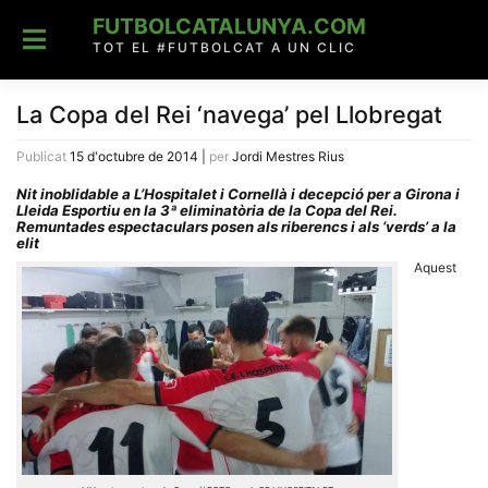
Skip
FUTBOLCATALUNYA.COM
to
content
TOT EL #FUTBOLCAT A UN CLIC
La Copa del Rei ‘navega’ pel Llobregat
Publicat
15 d'octubre de 2014
|
per
Jordi Mestres Rius
Nit inoblidable a L’Hospitalet i Cornellà i decepció per a Girona i
Lleida Esportiu en la 3ª eliminatòria de la Copa del Rei.
Remuntades espectaculars posen als riberencs i als ‘verds’ a la
elit
Aquest