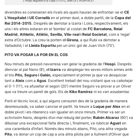
L’Hospi segueiex a la Copa // FOTO_ web CE L’HOSPITALET
divendres es coneixeran els rivals als quals hauran de enfrontar-se el
CE
L’Hospitalet i UE Cornellà
en el primer duel, a doble partit, de la
Copa del
Rei 2014-2015.
Després de derrotar a Izarra i Loira, respectivament, els
uns i els altres estaran en el ‘bombo’ al costat de
FC Barcelona, Reial
Madrid, Athletic, Atlètic, Sevilla, Vila-real i Reial Societat
, com a ‘regal’
Necessàries
extra d’Octubre. La creu la porten e
l Girona
, a qui Rubi va derrotar a
Aquestes
Valladolid, i el
Lleida Esportiu
per un únic gol de Juan Vich (70’).
cookies no
són
PITO VA POSAR LA POR EN EL COS
opcionals,
són
Nou minuts de pressió navarresa van gelar la graderia de l
’Hospi.
Després
necessàries
d’enviar al pal Nano (8’), e
l Izarra
va desplegar les seves millors armes amb
per al
funcionament
el trio
Pito, Seguro i Galán,
especialment el primer ja que va desquiciar
tècnic de la
tant a
Aleix
com a
Agus
. Excel·lent treball del nou visitant que va cabotejar
web.
el 0-1 (11’), va afusellar el segon (20’) mentre Seguro va provar a un Oliver
que va treure un parell de gols. Els de
Kiko Ramírez
ni es van assabentar.
Però el tècnic local, a qui alguns censuren des de la graderia de manera
Estadístiques
desmesurada, va saber canviar el partit. Va treure a
Luque per Alex
en el
Recopilem
doble pivot i els riberencs van igualar en onze minuts. Primer va ser un
dades
estadístiques
activíssim Nano, després d’un mal rebuig del porter,
Rubén Alcaraz
(60’) va
de manera
dibuixar una excepcional falta directa i, finalment, va rubricar
Agust
en
anònima d'ús
una carambola d’infart. Només deu minuts abans, Pito, una altra vegada
del lloc web
Pito
, va donar un cop de cap a una altra pilota per a lluïment d’Oliver que
per a millorar