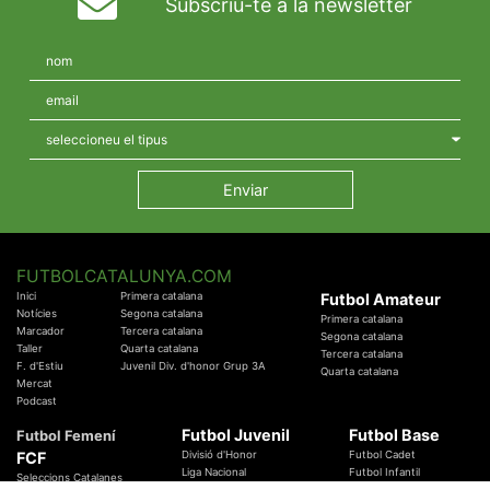
Subscriu-te a la newsletter
FUTBOLCATALUNYA.COM
Inici
Primera catalana
Futbol Amateur
Notícies
Segona catalana
Primera catalana
Marcador
Tercera catalana
Segona catalana
Taller
Quarta catalana
Tercera catalana
F. d'Estiu
Juvenil Div. d'honor Grup 3A
Quarta catalana
Mercat
Podcast
Futbol Juvenil
Futbol Base
Futbol Femení
FCF
Divisió d'Honor
Futbol Cadet
Liga Nacional
Futbol Infantil
Seleccions Catalanes
Territorials
Futbol Aleví