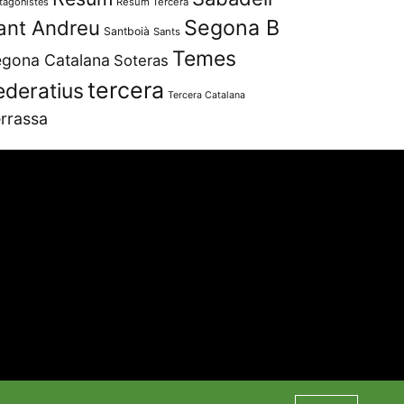
tagonistes
Resum Tercera
Segona B
ant Andreu
Santboià
Sants
Temes
gona Catalana
Soteras
tercera
ederatius
Tercera Catalana
rrassa