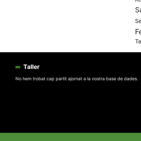
Pro
S
Se
F
Te
Taller
No hem trobat cap partit ajornat a la nostra base de dades.