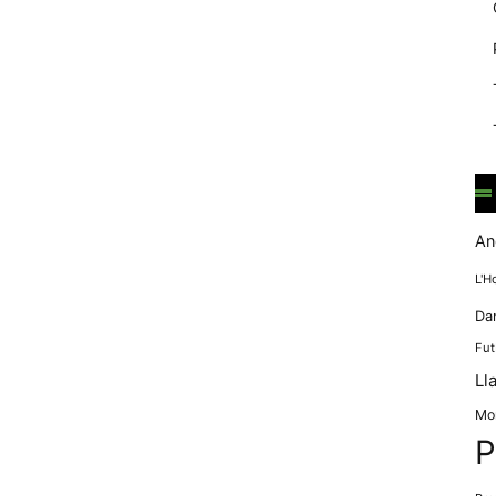
mentre
navegues pel
nostre lloc
web
incrementes la
possibilitat de
mirar només
anuncis,
ofertes i
contingut
personalitzat.
An
L'H
Da
Fut
Ll
Mo
P