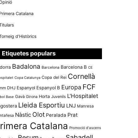
Opinió
Primera Catalana
Titulars
Torneig d’Històrics
Etiquetes populars
Badalona
dorra
Barcelona B
Barcelona
CE
Cornellà
Copa del Rei
ospitalet
Copa Catalunya
FCF
Europa
Espanyol
Espanyol B
mm
DHJ
L'Hospitalet
Horta
Gavà
Girona
Juvenils
bol Base
Lleida Esportiu
LNJ
agostera
Manresa
Olot
Nàstic
Prat
Peralada
ntañesa
rimera Catalana
Promoció d'ascens
Resum
Sabadell