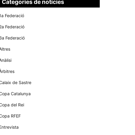
Categories de notícies
1a Federació
2a Federació
3a Federació
Altres
Anàlisi
Àrbitres
Calaix de Sastre
Copa Catalunya
Copa del Rei
Copa RFEF
Entrevista