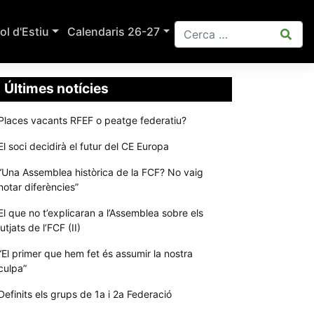
ol d'Estiu
Calendaris 26-27
Últimes notícies
Places vacants RFEF o peatge federatiu?
El soci decidirà el futur del CE Europa
“Una Assemblea històrica de la FCF? No vaig
notar diferències”
El que no t’explicaran a l’Assemblea sobre els
jutjats de l’FCF (II)
“El primer que hem fet és assumir la nostra
culpa”
Definits els grups de 1a i 2a Federació