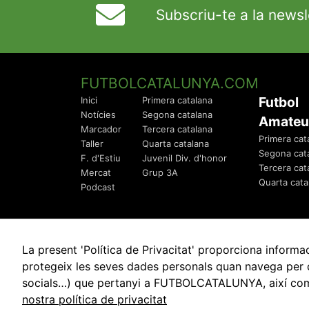
Subscriu-te a la newsl
FUTBOLCATALUNYA.COM
Futbol
Inici
Primera catalana
Notícies
Segona catalana
Amateu
Marcador
Tercera catalana
Primera cat
Taller
Quarta catalana
Segona cat
F. d'Estiu
Juvenil Div. d'honor
Tercera cat
Mercat
Grup 3A
Quarta cata
Podcast
La present 'Política de Privacitat' proporciona info
protegeix les seves dades personals quan navega per q
socials…) que pertanyi a FUTBOLCATALUNYA, així com de
© 2010 - 2026
FutbolCatalunya.com
nostra política de privacitat