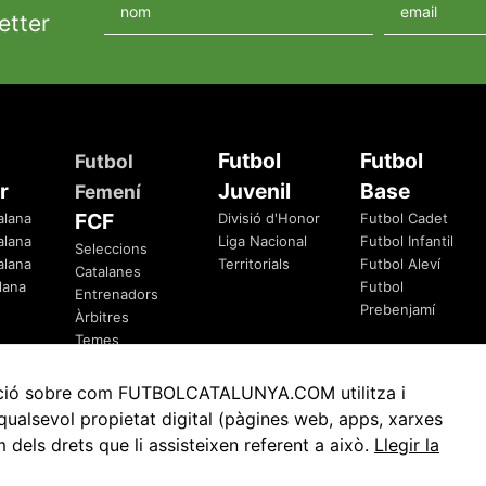
etter
Futbol
Futbol
Futbol
r
Juvenil
Base
Femení
FCF
alana
Divisió d'Honor
Futbol Cadet
alana
Liga Nacional
Futbol Infantil
Seleccions
alana
Territorials
Futbol Aleví
Catalanes
lana
Futbol
Entrenadors
Prebenjamí
Àrbitres
Temes
Federatius
rmació sobre com FUTBOLCATALUNYA.COM utilitza i
ualsevol propietat digital (pàgines web, apps, xarxes
ls drets que li assisteixen referent a això.
Llegir la
Avis Legal
Política de Privacitat
Política de Cookies