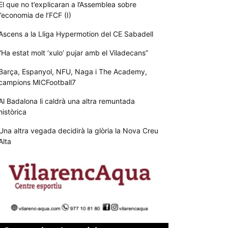
El que no t’explicaran a l’Assemblea sobre
l’economia de l’FCF (I)
Ascens a la Lliga Hypermotion del CE Sabadell
“Ha estat molt ‘xulo’ pujar amb el Viladecans”
Barça, Espanyol, NFU, Naga i The Academy,
campions MICFootball7
Al Badalona li caldrà una altra remuntada
històrica
Una altra vegada decidirà la glòria la Nova Creu
Alta