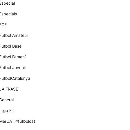
Especial
Especials
FCF
Futbol Amateur
Futbol Base
Futbol Femení
Futbol Juvenil
FutbolCatalunya
LA FRASE
General
Lliga Elit
MerCAT #futbolcat