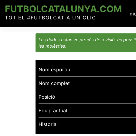
Skip
FUTBOLCATALUNYA.COM
to
Ini
TOT EL #FUTBOLCAT A UN CLIC
content
Les dades estan en procés de revisió, és possib
les molèsties.
Nom esportiu
Nom complet
Posició
Equip actual
Historial