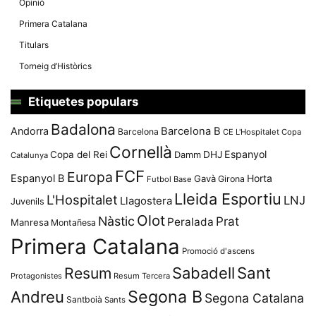
Opinió
Primera Catalana
Titulars
Torneig d’Històrics
Etiquetes populars
Badalona
Andorra
Barcelona B
Barcelona
CE L'Hospitalet
Copa
Cornellà
Espanyol
Copa del Rei
Damm
DHJ
Catalunya
FCF
Europa
Espanyol B
Horta
Gavà
Girona
Futbol Base
Lleida Esportiu
L'Hospitalet
LNJ
Llagostera
Juvenils
Olot
Nàstic
Prat
Peralada
Manresa
Montañesa
Primera Catalana
Promoció d'ascens
Resum
Sabadell
Sant
Protagonistes
Resum Tercera
Segona B
Andreu
Segona Catalana
Santboià
Sants