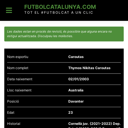
Skip
FUTBOLCATALUNYA.COM
to
content
TOT EL #FUTBOLCAT A UN CLIC
Les dades estan en procés de revisió, és possible que alguna encara no
estigui actualitzada. Disculpeu les molèsties.
Nom esportiu
Caroutas
Nom complet
Thymos Nikitas Caroutas
Data naixement
02/01/2003
Lloc naixement
Australia
Posició
Davanter
Edat
23
Historial
Cornellà juv. (2021-2022) Dep.