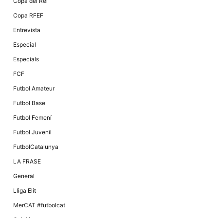
Màrqueting
Copa del Rei
En compartir
Copa RFEF
els teus
interessos i
Entrevista
comportament
mentre
Especial
navegues pel
nostre lloc
Especials
web
incrementes
FCF
la possibilitat
de mirar
Futbol Amateur
només
anuncis,
Futbol Base
ofertes i
contingut
Futbol Femení
personalitzat.
Futbol Juvenil
FutbolCatalunya
LA FRASE
General
Lliga Elit
MerCAT #futbolcat