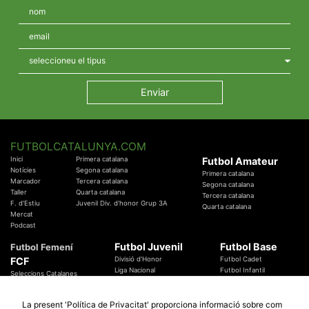
FUTBOLCATALUNYA.COM
Inici
Primera catalana
Futbol Amateur
Notícies
Segona catalana
Primera catalana
Marcador
Tercera catalana
Segona catalana
Taller
Quarta catalana
Tercera catalana
F. d'Estiu
Juvenil Div. d'honor Grup 3A
Quarta catalana
Mercat
Podcast
Futbol Juvenil
Futbol Base
Futbol Femení
FCF
Divisió d'Honor
Futbol Cadet
Liga Nacional
Futbol Infantil
Seleccions Catalanes
Territorials
Futbol Aleví
Entrenadors
Futbol Prebenjamí
Àrbitres
La present 'Política de Privacitat' proporciona informació sobre com
Temes Federatius