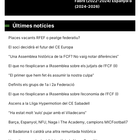
Fabril (2022-2024) Espanyol B
(2024-2026)
Últimes notícies
Necessàries
Places vacants RFEF o peatge federatiu?
Aquestes
El soci decidirà el futur del CE Europa
cookies no
són
“Una Assemblea històrica de la FCF? No vaig notar diferències”
opcionals,
són
El que no t’explicaran a l’Assemblea sobre els jutjats de l’FCF (II)
necessàries
per al
“El primer que hem fet és assumir la nostra culpa”
funcionament
tècnic de la
Definits els grups de 1a i 2a Federació
web.
El que no t’explicaran a l’Assemblea sobre l’economia de l’FCF (I)
Ascens a la Lliga Hypermotion del CE Sabadell
Estadístiques
Recopilem
“Ha estat molt ‘xulo’ pujar amb el Viladecans”
dades
estadístiques
Barça, Espanyol, NFU, Naga i The Academy, campions MICFootball7
de manera
anònima d'ús
Al Badalona li caldrà una altra remuntada històrica
del lloc web
per a millorar