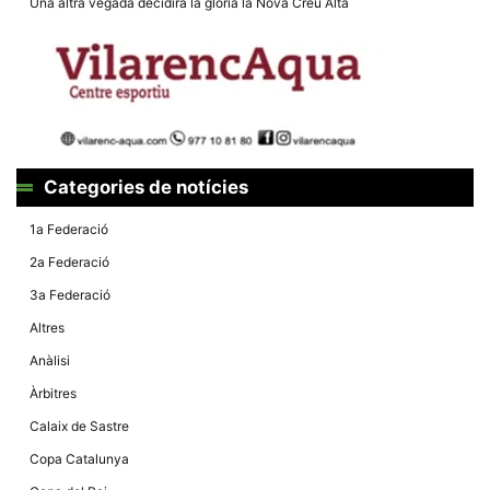
Una altra vegada decidirà la glòria la Nova Creu Alta
la funcionalitat
i la seva
estructura.
Experiència
d'usuari
Alguns
components
tècnics del
Categories de notícies
nostre lloc web
emmagatzemen
dades en el seu
1a Federació
dispositiu que
permeten que el
2a Federació
lloc funcioni tan
bé com sigui
3a Federació
possible. Si
rebutja
Altres
aquestes
cookies
Anàlisi
algunes
funcionalitats
Àrbitres
desapareixeran
del lloc web.
Calaix de Sastre
Copa Catalunya