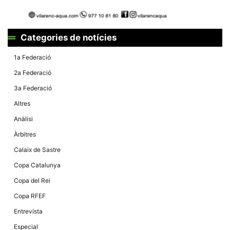
Màrqueting
En compartir
els teus
interessos i
comportament
Categories de notícies
mentre
navegues pel
nostre lloc
1a Federació
web
incrementes
2a Federació
la possibilitat
de mirar
3a Federació
només
anuncis,
Altres
ofertes i
contingut
Anàlisi
personalitzat.
Àrbitres
Calaix de Sastre
Copa Catalunya
Copa del Rei
Copa RFEF
Entrevista
Especial