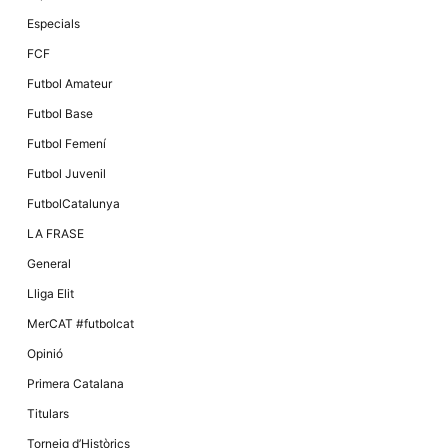
Especials
FCF
Futbol Amateur
Futbol Base
Futbol Femení
Futbol Juvenil
FutbolCatalunya
LA FRASE
General
Lliga Elit
MerCAT #futbolcat
Opinió
Primera Catalana
Titulars
Torneig d’Històrics