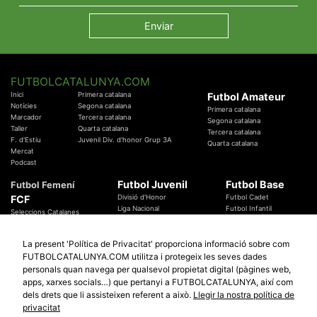
FUTBOLCATALUNYA.COM
Inici
Primera catalana
Futbol Amateur
Notícies
Segona catalana
Primera catalana
Marcador
Tercera catalana
Segona catalana
Taller
Quarta catalana
Tercera catalana
F. d'Estiu
Juvenil Div. d'honor Grup 3A
Quarta catalana
Mercat
Podcast
Futbol Juvenil
Futbol Base
Futbol Femení
FCF
Divisió d'Honor
Futbol Cadet
Liga Nacional
Futbol Infantil
Seleccions Catalanes
Territorials
Futbol Aleví
Entrenadors
Futbol Prebenjamí
Àrbitres
La present 'Política de Privacitat' proporciona informació sobre com
Temes Federatius
FUTBOLCATALUNYA.COM utilitza i protegeix les seves dades
Futbol Catalunya
Especials
personals quan navega per qualsevol propietat digital (pàgines web,
Promocions
Copa Catalunya Absoluta 2019
apps, xarxes socials…) que pertanyi a FUTBOLCATALUNYA, així com
Sortejos
Copa del Rei 2019 - 2020
dels drets que li assisteixen referent a això.
Llegir la nostra política de
Participació
Copa RFEF 2019 - 2020
privacitat
Copa Catalunya Amateur 2019