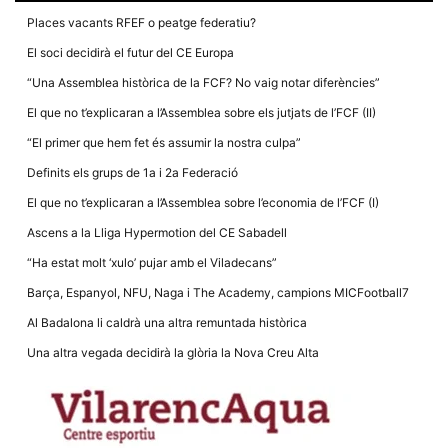
la funcionalitat
i la seva
Places vacants RFEF o peatge federatiu?
estructura.
El soci decidirà el futur del CE Europa
“Una Assemblea històrica de la FCF? No vaig notar diferències”
Experiència
El que no t’explicaran a l’Assemblea sobre els jutjats de l’FCF (II)
d'usuari
Alguns
“El primer que hem fet és assumir la nostra culpa”
components
tècnics del
Definits els grups de 1a i 2a Federació
nostre lloc web
emmagatzemen
El que no t’explicaran a l’Assemblea sobre l’economia de l’FCF (I)
dades en el seu
dispositiu que
Ascens a la Lliga Hypermotion del CE Sabadell
permeten que el
lloc funcioni tan
“Ha estat molt ‘xulo’ pujar amb el Viladecans”
bé com sigui
possible. Si
Barça, Espanyol, NFU, Naga i The Academy, campions MICFootball7
rebutja
aquestes
Al Badalona li caldrà una altra remuntada històrica
cookies
algunes
Una altra vegada decidirà la glòria la Nova Creu Alta
funcionalitats
desapareixeran
del lloc web.