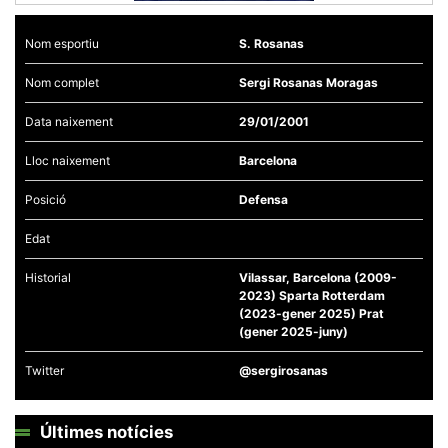
Nom esportiu
S. Rosanas
Nom complet
Sergi Rosanas Moragas
Necessàries
Data naixement
29/01/2001
Aquestes
cookies no
Lloc naixement
Barcelona
són
opcionals,
són
Posició
Defensa
necessàries
per al
Edat
funcionament
tècnic de la
web.
Historial
Vilassar, Barcelona (2009-
2023) Sparta Rotterdam
(2023-gener 2025) Prat
(gener 2025-juny)
Estadístiques
Recopilem
dades
Twitter
@sergirosanas
estadístiques
de manera
anònima d'ús
del lloc web
Últimes notícies
per a millorar