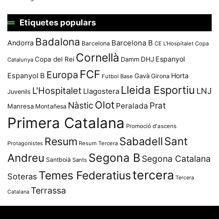
Etiquetes populars
Badalona
Andorra
Barcelona B
Barcelona
CE L'Hospitalet
Copa
Cornellà
Espanyol
Copa del Rei
Damm
DHJ
Catalunya
FCF
Europa
Espanyol B
Horta
Gavà
Girona
Futbol Base
Lleida Esportiu
L'Hospitalet
LNJ
Llagostera
Juvenils
Olot
Nàstic
Prat
Peralada
Manresa
Montañesa
Primera Catalana
Promoció d'ascens
Resum
Sabadell
Sant
Protagonistes
Resum Tercera
Segona B
Andreu
Segona Catalana
Santboià
Sants
tercera
Temes Federatius
Soteras
Tercera
Terrassa
Catalana