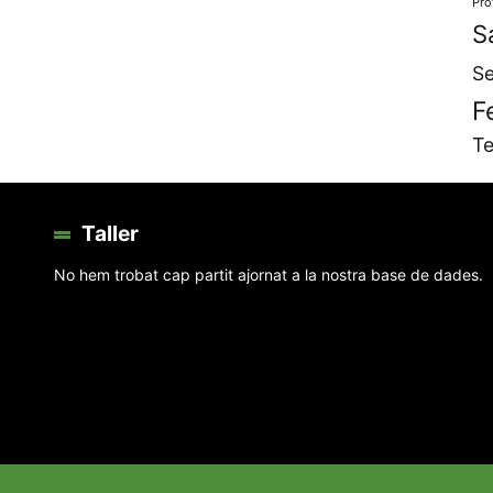
Pro
S
Se
F
Te
Taller
No hem trobat cap partit ajornat a la nostra base de dades.