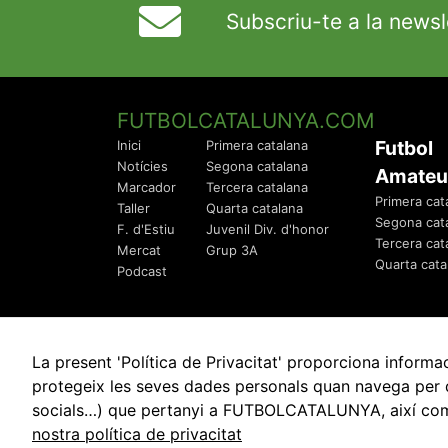
Subscriu-te a la newsl
FUTBOLCATALUNYA.COM
Futbol
Inici
Primera catalana
Notícies
Segona catalana
Amateu
Marcador
Tercera catalana
Primera cat
Taller
Quarta catalana
Segona cat
F. d'Estiu
Juvenil Div. d'honor
Tercera cat
Mercat
Grup 3A
Quarta cata
Podcast
La present 'Política de Privacitat' proporciona info
protegeix les seves dades personals quan navega per q
socials…) que pertanyi a FUTBOLCATALUNYA, així com de
© 2010 - 2026
FutbolCatalunya.com
nostra política de privacitat