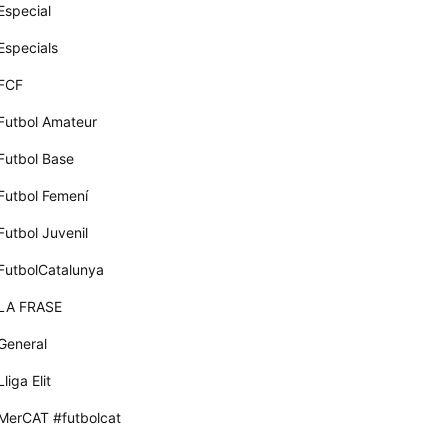
Especial
Especials
FCF
Futbol Amateur
Futbol Base
Futbol Femení
Futbol Juvenil
FutbolCatalunya
LA FRASE
General
Lliga Elit
MerCAT #futbolcat