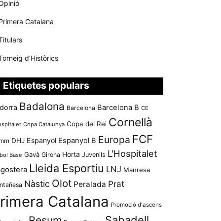
Opinió
Primera Catalana
Titulars
Torneig d’Històrics
Etiquetes populars
Badalona
dorra
Barcelona B
Barcelona
CE
Cornellà
Copa del Rei
ospitalet
Copa Catalunya
FCF
Europa
Espanyol
Espanyol B
mm
DHJ
L'Hospitalet
Horta
Gavà
Girona
Juvenils
bol Base
Lleida Esportiu
LNJ
agostera
Manresa
Olot
Nàstic
Prat
Peralada
ntañesa
rimera Catalana
Promoció d'ascens
Resum
Sabadell