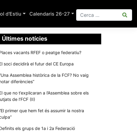
ol d'Estiu
Calendaris 26-27
Últimes notícies
Places vacants RFEF o peatge federatiu?
El soci decidirà el futur del CE Europa
“Una Assemblea històrica de la FCF? No vaig
notar diferències”
El que no t’explicaran a l’Assemblea sobre els
jutjats de l’FCF (II)
“El primer que hem fet és assumir la nostra
culpa”
Definits els grups de 1a i 2a Federació