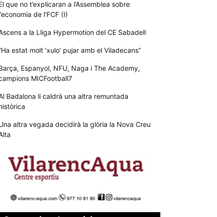
El que no t’explicaran a l’Assemblea sobre
l’economia de l’FCF (I)
Ascens a la Lliga Hypermotion del CE Sabadell
“Ha estat molt ‘xulo’ pujar amb el Viladecans”
Barça, Espanyol, NFU, Naga i The Academy,
campions MICFootball7
Al Badalona li caldrà una altra remuntada
històrica
Una altra vegada decidirà la glòria la Nova Creu
Alta