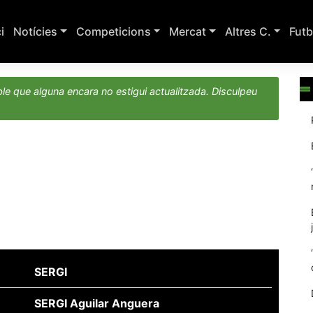
ci
Notícies
Competicions
Mercat
Altres C.
Futb
le que alguna encara no estigui actualitzada. Disculpeu
SERGI
SERGI Aguilar Anguera