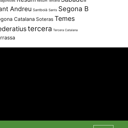
tagonistes
Resum Tercera
Segona B
ant Andreu
Santboià
Sants
Temes
gona Catalana
Soteras
tercera
ederatius
Tercera Catalana
rrassa