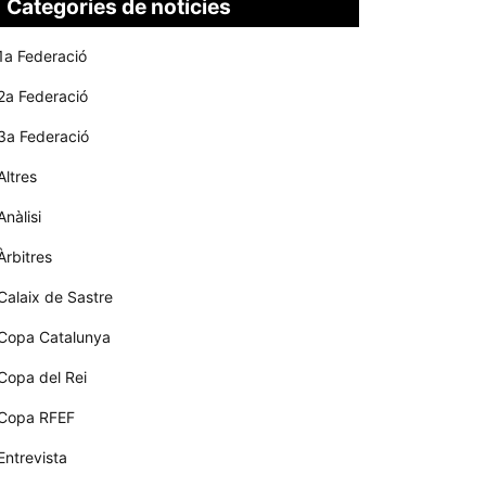
Categories de notícies
1a Federació
2a Federació
3a Federació
Altres
Anàlisi
Àrbitres
Calaix de Sastre
Copa Catalunya
Copa del Rei
Copa RFEF
Entrevista