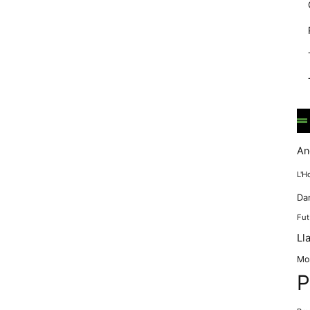
mentre
navegues pel
nostre lloc
web
incrementes la
possibilitat de
mirar només
anuncis,
ofertes i
contingut
personalitzat.
An
L'H
Da
Fut
Ll
Mo
P