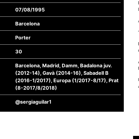
07/08/1995
Barcelona
Porter
30
Barcelona, Madrid, Damm, Badalona juv.
(2012-14), Gavà (2014-16), Sabadell B
(2016-1/2017), Europa (1/2017-8/17), Prat
Necessàries
(8-2017/8/2018)
Aquestes
cookies no
són
@sergiaguilar1
opcionals,
són
necessàries
per al
funcionament
tècnic de la