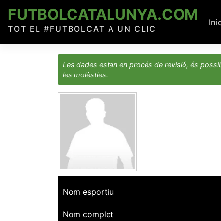
Skip
FUTBOLCATALUNYA.COM
to
Ini
TOT EL #FUTBOLCAT A UN CLIC
content
Les dades estan en procés de revisió, és possib
les molèsties.
Nom esportiu
Nom complet