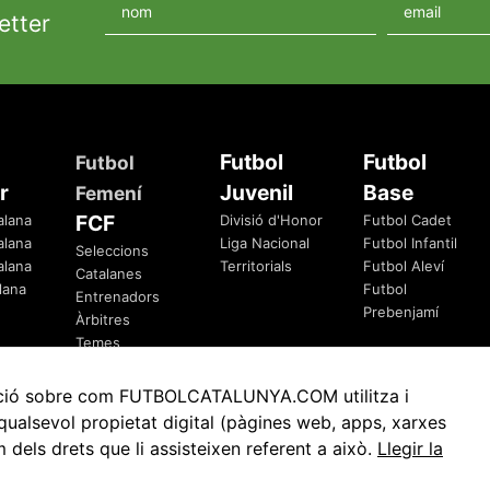
etter
Futbol
Futbol
Futbol
r
Juvenil
Base
Femení
FCF
alana
Divisió d'Honor
Futbol Cadet
alana
Liga Nacional
Futbol Infantil
Seleccions
alana
Territorials
Futbol Aleví
Catalanes
lana
Futbol
Entrenadors
Prebenjamí
Àrbitres
Temes
Federatius
rmació sobre com FUTBOLCATALUNYA.COM utilitza i
ualsevol propietat digital (pàgines web, apps, xarxes
ls drets que li assisteixen referent a això.
Llegir la
Avis Legal
Política de Privacitat
Política de Cookies