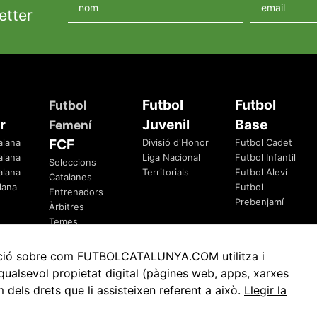
etter
Futbol
Futbol
Futbol
r
Juvenil
Base
Femení
FCF
alana
Divisió d'Honor
Futbol Cadet
alana
Liga Nacional
Futbol Infantil
Seleccions
alana
Territorials
Futbol Aleví
Catalanes
lana
Futbol
Entrenadors
Prebenjamí
Àrbitres
Temes
Federatius
rmació sobre com FUTBOLCATALUNYA.COM utilitza i
ualsevol propietat digital (pàgines web, apps, xarxes
ls drets que li assisteixen referent a això.
Llegir la
Avis Legal
Política de Privacitat
Política de Cookies