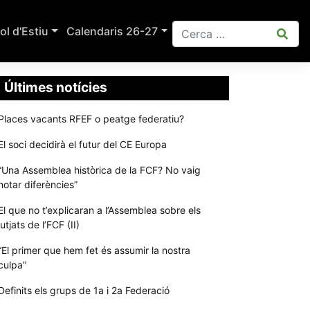
ol d'Estiu
Calendaris 26-27
Últimes notícies
Places vacants RFEF o peatge federatiu?
El soci decidirà el futur del CE Europa
“Una Assemblea històrica de la FCF? No vaig
notar diferències”
El que no t’explicaran a l’Assemblea sobre els
jutjats de l’FCF (II)
“El primer que hem fet és assumir la nostra
culpa”
Definits els grups de 1a i 2a Federació