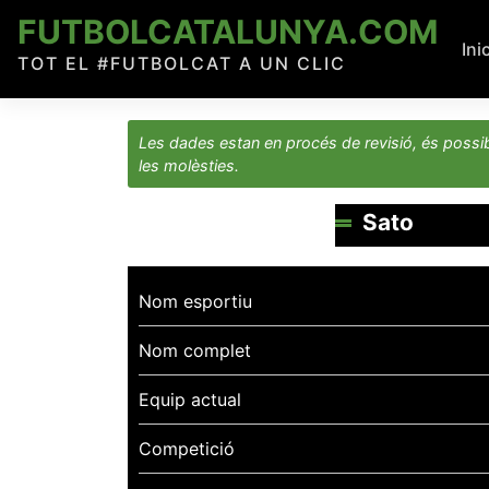
Skip
FUTBOLCATALUNYA.COM
to
Ini
TOT EL #FUTBOLCAT A UN CLIC
content
Les dades estan en procés de revisió, és possib
les molèsties.
Sato
Nom esportiu
Nom complet
Equip actual
Competició