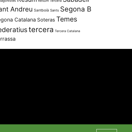
tagonistes
Resum Tercera
Segona B
ant Andreu
Santboià
Sants
Temes
gona Catalana
Soteras
tercera
ederatius
Tercera Catalana
rrassa