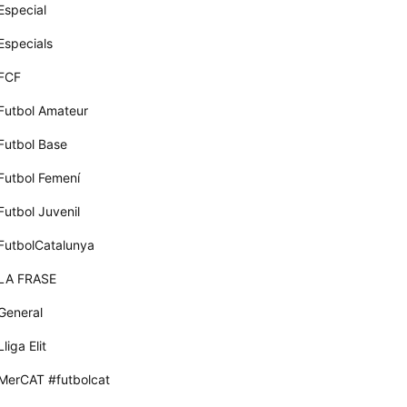
Especial
Especials
FCF
Futbol Amateur
Futbol Base
Futbol Femení
Futbol Juvenil
FutbolCatalunya
LA FRASE
General
Lliga Elit
MerCAT #futbolcat