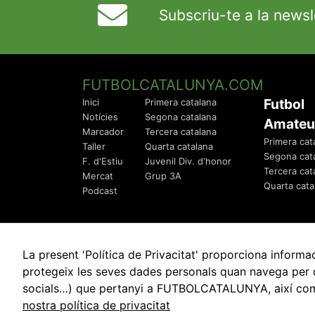
Subscriu-te a la newsl
FUTBOLCATALUNYA.COM
Futbol
Inici
Primera catalana
Notícies
Segona catalana
Amateu
Marcador
Tercera catalana
Primera cat
Taller
Quarta catalana
Segona cat
F. d'Estiu
Juvenil Div. d'honor
Tercera cat
Mercat
Grup 3A
Quarta cata
Podcast
La present 'Política de Privacitat' proporciona info
protegeix les seves dades personals quan navega per q
socials…) que pertanyi a FUTBOLCATALUNYA, així com de
© 2010 - 2026
FutbolCatalunya.com
nostra política de privacitat