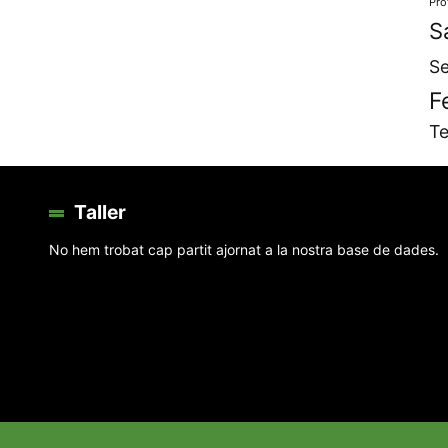
Pro
S
Se
F
Te
Taller
No hem trobat cap partit ajornat a la nostra base de dades.