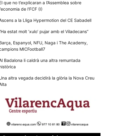
El que no t’explicaran a l’Assemblea sobre
l’economia de l’FCF (I)
Ascens a la Lliga Hypermotion del CE Sabadell
“Ha estat molt ‘xulo’ pujar amb el Viladecans”
Barça, Espanyol, NFU, Naga i The Academy,
campions MICFootball7
Al Badalona li caldrà una altra remuntada
històrica
Una altra vegada decidirà la glòria la Nova Creu
Alta