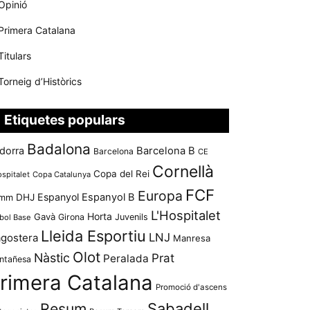
Opinió
Primera Catalana
Titulars
Torneig d’Històrics
Etiquetes populars
Badalona
dorra
Barcelona B
Barcelona
CE
Cornellà
Copa del Rei
ospitalet
Copa Catalunya
FCF
Europa
Espanyol
Espanyol B
mm
DHJ
L'Hospitalet
Horta
Gavà
Girona
Juvenils
bol Base
Lleida Esportiu
LNJ
agostera
Manresa
Olot
Nàstic
Prat
Peralada
ntañesa
rimera Catalana
Promoció d'ascens
Resum
Sabadell