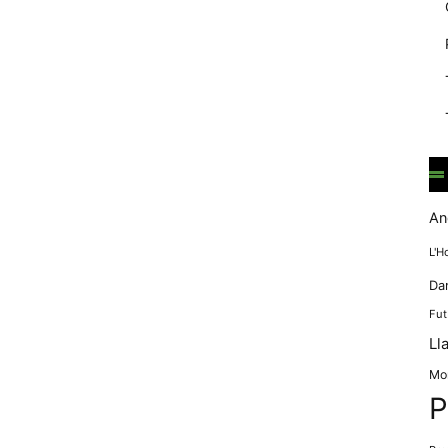
mentre
navegues pel
nostre lloc
web
incrementes la
possibilitat de
mirar només
anuncis,
ofertes i
contingut
personalitzat.
An
L'H
Da
Fut
Ll
Mo
P