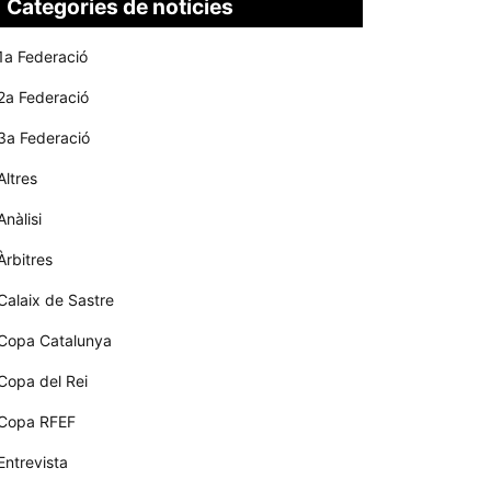
Categories de notícies
1a Federació
2a Federació
3a Federació
Altres
Anàlisi
Àrbitres
Calaix de Sastre
Copa Catalunya
Copa del Rei
Copa RFEF
Entrevista