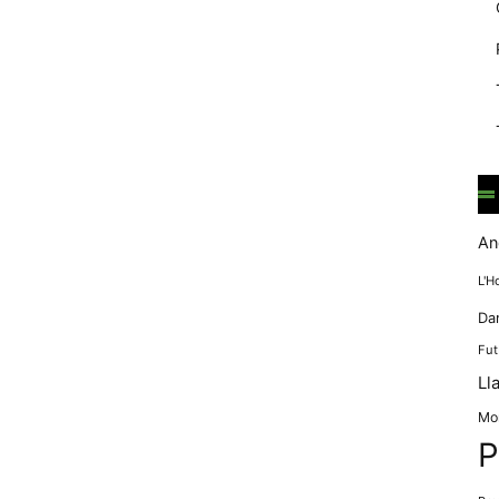
mentre
navegues pel
nostre lloc
web
incrementes la
possibilitat de
mirar només
anuncis,
ofertes i
contingut
personalitzat.
An
L'H
Da
Fut
Ll
Mo
P