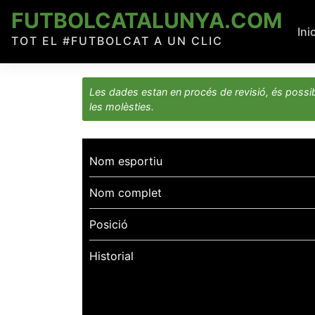
Skip
FUTBOLCATALUNYA.COM
to
Ini
TOT EL #FUTBOLCAT A UN CLIC
content
Les dades estan en procés de revisió, és possib
les molèsties.
Nom esportiu
Nom complet
Posició
Historial