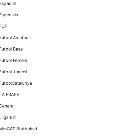
Especial
Especials
FCF
Futbol Amateur
Futbol Base
Futbol Femení
Futbol Juvenil
FutbolCatalunya
LA FRASE
General
Lliga Elit
MerCAT #futbolcat