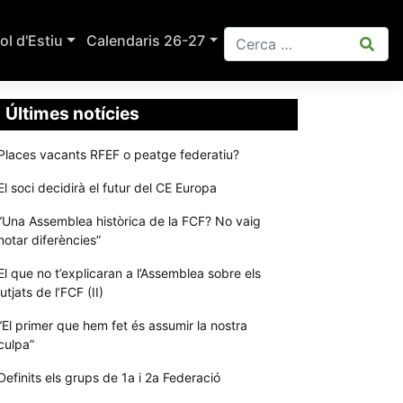
ol d'Estiu
Calendaris 26-27
Últimes notícies
Places vacants RFEF o peatge federatiu?
El soci decidirà el futur del CE Europa
“Una Assemblea històrica de la FCF? No vaig
notar diferències”
El que no t’explicaran a l’Assemblea sobre els
jutjats de l’FCF (II)
“El primer que hem fet és assumir la nostra
culpa”
Definits els grups de 1a i 2a Federació