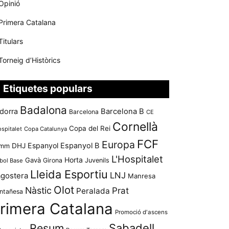
Opinió
Primera Catalana
Titulars
Torneig d’Històrics
Etiquetes populars
Badalona
dorra
Barcelona B
Barcelona
CE
Cornellà
Copa del Rei
ospitalet
Copa Catalunya
FCF
Europa
Espanyol
Espanyol B
mm
DHJ
L'Hospitalet
Horta
Gavà
Girona
Juvenils
bol Base
Lleida Esportiu
LNJ
agostera
Manresa
Olot
Nàstic
Prat
Peralada
ntañesa
rimera Catalana
Promoció d'ascens
Resum
Sabadell