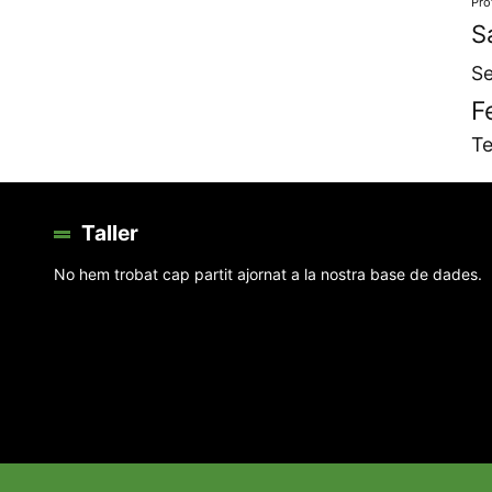
Pro
S
Se
F
Te
Taller
No hem trobat cap partit ajornat a la nostra base de dades.