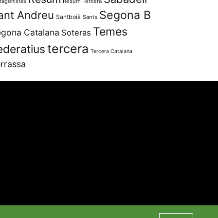
tagonistes
Resum Tercera
Segona B
ant Andreu
Santboià
Sants
Temes
gona Catalana
Soteras
tercera
ederatius
Tercera Catalana
rrassa