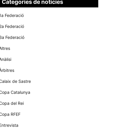
Categories de notícies
1a Federació
2a Federació
3a Federació
Altres
Anàlisi
Àrbitres
Calaix de Sastre
Copa Catalunya
Copa del Rei
Copa RFEF
Entrevista