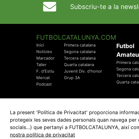
Subscriu-te a la newsl
FUTBOLCATALUNYA.COM
Futbol
Inici
Primera catalana
Notícies
Segona catalana
Amateu
Marcador
Tercera catalana
Primera cat
Taller
Quarta catalana
Segona cat
F. d'Estiu
Juvenil Div. d'honor
Tercera cat
Mercat
Grup 3A
Quarta cata
Podcast
La present 'Política de Privacitat' proporciona info
protegeix les seves dades personals quan navega per q
socials…) que pertanyi a FUTBOLCATALUNYA, així com de
© 2010 - 2026
FutbolCatalunya.com
nostra política de privacitat