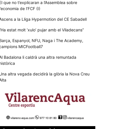
El que no t’explicaran a l’Assemblea sobre
l’economia de l’FCF (I)
Ascens a la Lliga Hypermotion del CE Sabadell
“Ha estat molt ‘xulo’ pujar amb el Viladecans”
Barça, Espanyol, NFU, Naga i The Academy,
campions MICFootball7
Al Badalona li caldrà una altra remuntada
històrica
Una altra vegada decidirà la glòria la Nova Creu
Alta