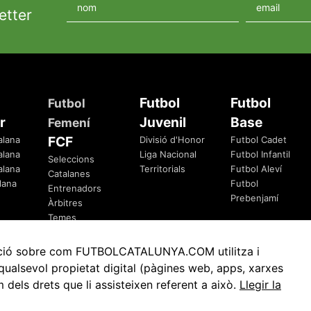
etter
Futbol
Futbol
Futbol
r
Juvenil
Base
Femení
FCF
alana
Divisió d'Honor
Futbol Cadet
alana
Liga Nacional
Futbol Infantil
Seleccions
alana
Territorials
Futbol Aleví
Catalanes
lana
Futbol
Entrenadors
Prebenjamí
Àrbitres
Temes
Federatius
rmació sobre com FUTBOLCATALUNYA.COM utilitza i
ualsevol propietat digital (pàgines web, apps, xarxes
ls drets que li assisteixen referent a això.
Llegir la
Avis Legal
Política de Privacitat
Política de Cookies