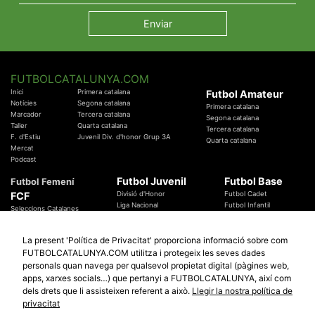
FUTBOLCATALUNYA.COM
Inici
Primera catalana
Futbol Amateur
Notícies
Segona catalana
Primera catalana
Marcador
Tercera catalana
Segona catalana
Taller
Quarta catalana
Tercera catalana
F. d'Estiu
Juvenil Div. d'honor Grup 3A
Quarta catalana
Mercat
Podcast
Futbol Juvenil
Futbol Base
Futbol Femení
FCF
Divisió d'Honor
Futbol Cadet
Liga Nacional
Futbol Infantil
Seleccions Catalanes
Territorials
Futbol Aleví
Entrenadors
Futbol Prebenjamí
Àrbitres
La present 'Política de Privacitat' proporciona informació sobre com
Temes Federatius
FUTBOLCATALUNYA.COM utilitza i protegeix les seves dades
Futbol Catalunya
Especials
personals quan navega per qualsevol propietat digital (pàgines web,
Promocions
Copa Catalunya Absoluta 2019
apps, xarxes socials…) que pertanyi a FUTBOLCATALUNYA, així com
Sortejos
Copa del Rei 2019 - 2020
dels drets que li assisteixen referent a això.
Llegir la nostra política de
Participació
Copa RFEF 2019 - 2020
privacitat
Copa Catalunya Amateur 2019