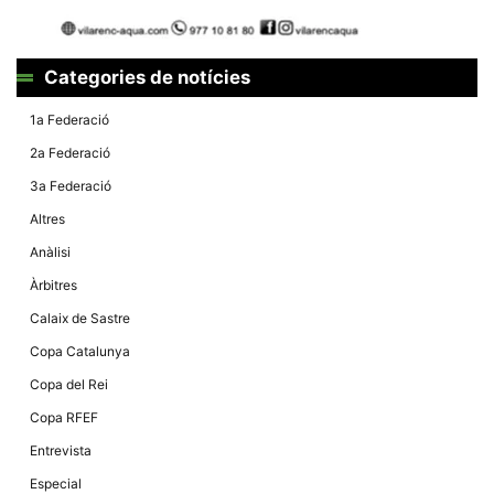
Màrqueting
En compartir
els teus
interessos i
comportament
Categories de notícies
mentre
navegues pel
nostre lloc
1a Federació
web
incrementes
2a Federació
la possibilitat
de mirar
3a Federació
només
anuncis,
Altres
ofertes i
contingut
Anàlisi
personalitzat.
Àrbitres
Calaix de Sastre
Copa Catalunya
Copa del Rei
Copa RFEF
Entrevista
Especial