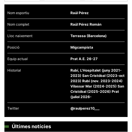
Nom esportiu
Raúl Pérez
Nom complet
Raúl Pérez Román
Necessàries
Lloc naixement
Terrassa (Barcelona)
Aquestes
cookies no
Posició
Migcampista
són
opcionals,
són
Equip actual
Prat A.E. 26-27
necessàries
per al
Historial
Rubí, L'Hospitalet (juny 2021-
funcionament
tècnic de la
2023) San Cristóbal (2023-oct
web.
2023) Rubí (nov. 2023-2024)
Vilassar Mar (2024-2025) San
Cristóbal (2025-2026) Prat
(juliol 2026-
Estadístiques
Recopilem
dades
Twitter
@raulperez10___
estadístiques
de manera
anònima d'ús
del lloc web
Últimes notícies
per a millorar