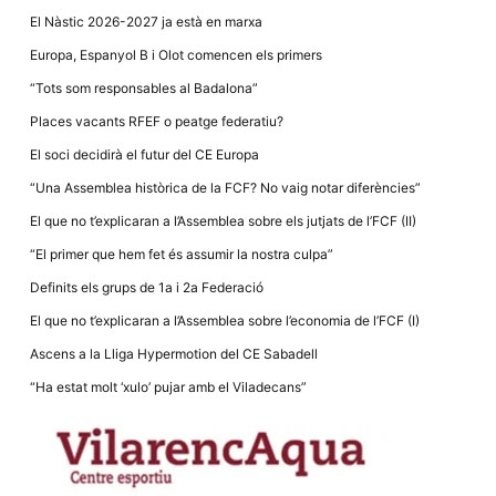
la funcionalitat
El Nàstic 2026-2027 ja està en marxa
i la seva
estructura.
Europa, Espanyol B i Olot comencen els primers
“Tots som responsables al Badalona”
Experiència
Places vacants RFEF o peatge federatiu?
d'usuari
Alguns
El soci decidirà el futur del CE Europa
components
tècnics del
“Una Assemblea històrica de la FCF? No vaig notar diferències”
nostre lloc web
emmagatzemen
El que no t’explicaran a l’Assemblea sobre els jutjats de l’FCF (II)
dades en el seu
dispositiu que
“El primer que hem fet és assumir la nostra culpa”
permeten que el
lloc funcioni tan
Definits els grups de 1a i 2a Federació
bé com sigui
possible. Si
El que no t’explicaran a l’Assemblea sobre l’economia de l’FCF (I)
rebutja
aquestes
Ascens a la Lliga Hypermotion del CE Sabadell
cookies
algunes
“Ha estat molt ‘xulo’ pujar amb el Viladecans”
funcionalitats
desapareixeran
del lloc web.