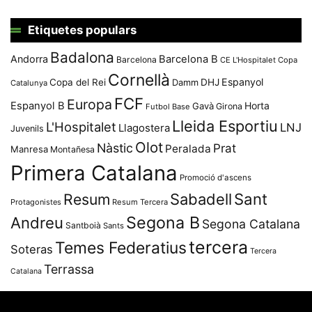
Etiquetes populars
Badalona
Andorra
Barcelona B
Barcelona
CE L'Hospitalet
Copa
Cornellà
Espanyol
Copa del Rei
Damm
DHJ
Catalunya
FCF
Europa
Espanyol B
Horta
Gavà
Girona
Futbol Base
Lleida Esportiu
L'Hospitalet
LNJ
Llagostera
Juvenils
Olot
Nàstic
Prat
Peralada
Manresa
Montañesa
Primera Catalana
Promoció d'ascens
Resum
Sabadell
Sant
Protagonistes
Resum Tercera
Segona B
Andreu
Segona Catalana
Santboià
Sants
tercera
Temes Federatius
Soteras
Tercera
Terrassa
Catalana