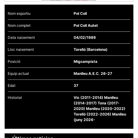
Nom esportiu
Pol Coll
Nom complet
Pol Coll Autet
Necessàries
Data naixement
04/02/1989
Aquestes
cookies no
Lloc naixement
Torelló (Barcelona)
són
opcionals,
són
Posició
Migcampista
necessàries
per al
Equip actual
Manlleu A.E.C. 26-27
funcionament
tècnic de la
web.
Edat
37
Historial
Vic (2011-2014) Manlleu
Estadístiques
(2014-2017) Tona (2017-
Recopilem
2020) Manlleu (2020-2022)
dades
Torelló (2022-2026) Manlleu
estadístiques
(juny 2026-
de manera
anònima d'ús
del lloc web
per a millorar