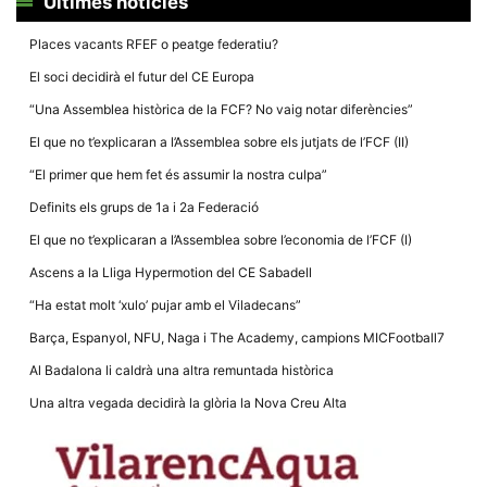
Últimes notícies
la funcionalitat
i la seva
estructura.
Places vacants RFEF o peatge federatiu?
El soci decidirà el futur del CE Europa
Experiència
“Una Assemblea històrica de la FCF? No vaig notar diferències”
d'usuari
El que no t’explicaran a l’Assemblea sobre els jutjats de l’FCF (II)
Alguns
components
“El primer que hem fet és assumir la nostra culpa”
tècnics del
nostre lloc web
Definits els grups de 1a i 2a Federació
emmagatzemen
dades en el seu
El que no t’explicaran a l’Assemblea sobre l’economia de l’FCF (I)
dispositiu que
permeten que el
Ascens a la Lliga Hypermotion del CE Sabadell
lloc funcioni tan
bé com sigui
“Ha estat molt ‘xulo’ pujar amb el Viladecans”
possible. Si
rebutja
Barça, Espanyol, NFU, Naga i The Academy, campions MICFootball7
aquestes
cookies
Al Badalona li caldrà una altra remuntada històrica
algunes
funcionalitats
Una altra vegada decidirà la glòria la Nova Creu Alta
desapareixeran
del lloc web.