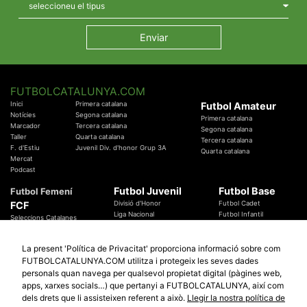
FUTBOLCATALUNYA.COM
Inici
Primera catalana
Futbol Amateur
Notícies
Segona catalana
Primera catalana
Marcador
Tercera catalana
Segona catalana
Taller
Quarta catalana
Tercera catalana
F. d'Estiu
Juvenil Div. d'honor Grup 3A
Quarta catalana
Mercat
Podcast
Futbol Juvenil
Futbol Base
Futbol Femení
FCF
Divisió d'Honor
Futbol Cadet
Liga Nacional
Futbol Infantil
Seleccions Catalanes
Territorials
Futbol Aleví
Entrenadors
Futbol Prebenjamí
Àrbitres
La present 'Política de Privacitat' proporciona informació sobre com
Temes Federatius
FUTBOLCATALUNYA.COM utilitza i protegeix les seves dades
Futbol Catalunya
Especials
personals quan navega per qualsevol propietat digital (pàgines web,
Promocions
Copa Catalunya Absoluta 2019
apps, xarxes socials…) que pertanyi a FUTBOLCATALUNYA, així com
Sortejos
Copa del Rei 2019 - 2020
dels drets que li assisteixen referent a això.
Llegir la nostra política de
Participació
Copa RFEF 2019 - 2020