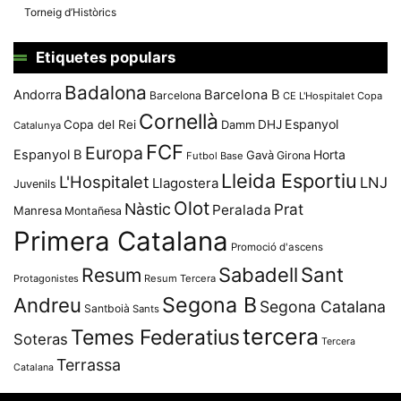
Torneig d’Històrics
Etiquetes populars
Badalona
Andorra
Barcelona B
Barcelona
CE L'Hospitalet
Copa
Cornellà
Espanyol
Copa del Rei
Damm
DHJ
Catalunya
FCF
Europa
Espanyol B
Horta
Gavà
Girona
Futbol Base
Lleida Esportiu
L'Hospitalet
LNJ
Llagostera
Juvenils
Olot
Nàstic
Prat
Peralada
Manresa
Montañesa
Primera Catalana
Promoció d'ascens
Resum
Sabadell
Sant
Protagonistes
Resum Tercera
Segona B
Andreu
Segona Catalana
Santboià
Sants
tercera
Temes Federatius
Soteras
Tercera
Terrassa
Catalana