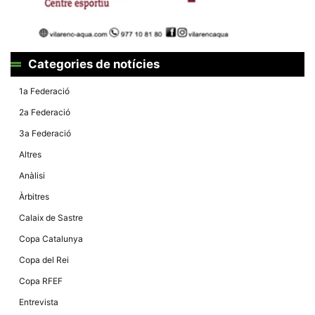
Màrqueting
En compartir
els teus
interessos i
comportament
mentre
Categories de notícies
navegues pel
nostre lloc
web
1a Federació
incrementes
la possibilitat
2a Federació
de mirar
només
3a Federació
anuncis,
ofertes i
Altres
contingut
personalitzat.
Anàlisi
Àrbitres
Calaix de Sastre
Copa Catalunya
Copa del Rei
Copa RFEF
Entrevista